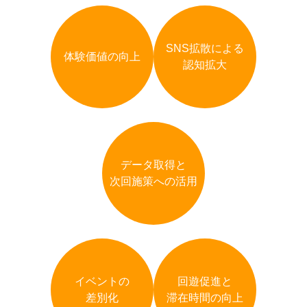
SNS拡散による
体験価値の向上
認知拡大
データ取得と
次回施策への活用
イベントの
回遊促進と
差別化
滞在時間の向上