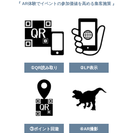
『 AR体験でイベントの参加価値を高める集客施策 』
①QR読み取り
②LP表示
③ポイント回遊
④AR撮影