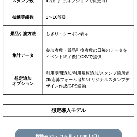
スタンプ数
4カ所まで(オプションで変更可)
抽選等級数
1〜10等級
景品引渡方法
もぎり・クーポン表示
参加者数・景品引換者数の日毎のデータを
集計データ
イベント終了後にCSVで提供
利用期間追加/利用規模追加/スタンプ箇所追
想定追加
加/応募フォーム追加/オリジナルスタンプデ
オプション
ザイン作成/GPS連動
想定導入モデル
標準モデル（1ヶ月・1,000人/日）