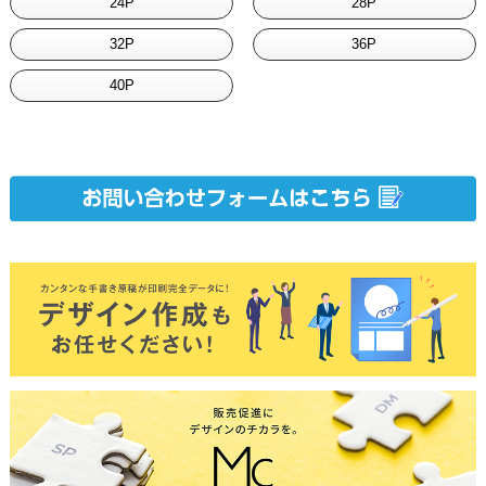
24P
28P
32P
36P
40P