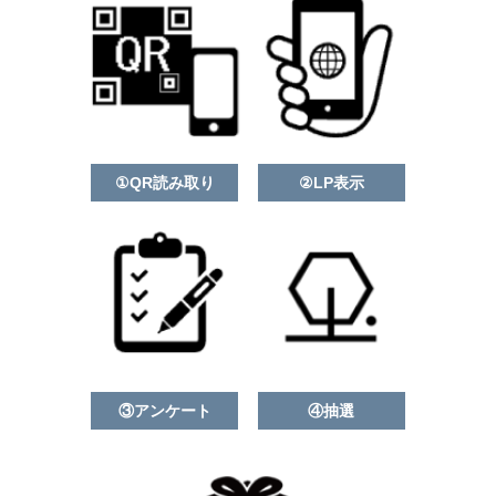
①QR読み取り
②LP表示
③アンケート
④抽選