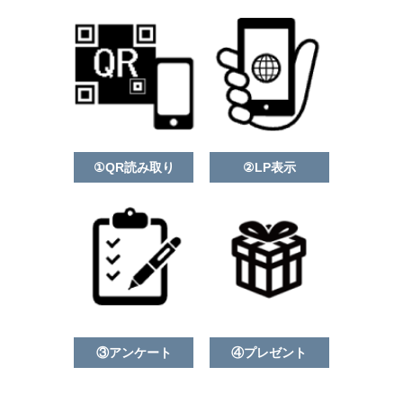
①QR読み取り
②LP表示
③アンケート
④プレゼント