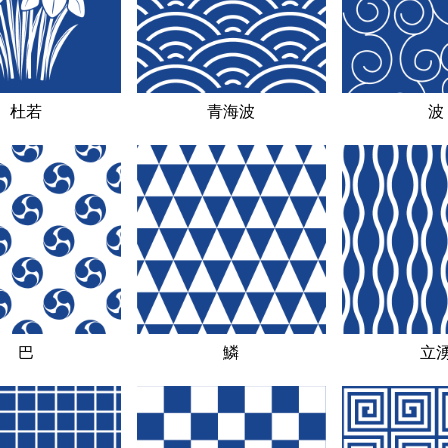
杜若
青海波
波
巴
鱗
立