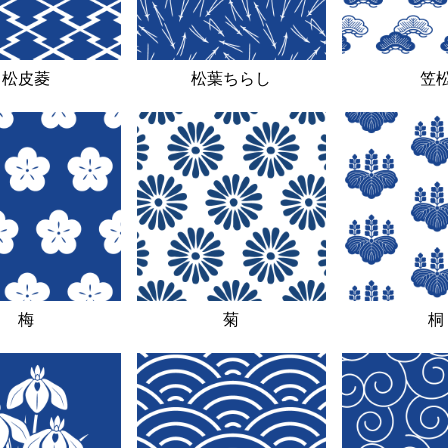
松皮菱
松葉ちらし
笠
梅
菊
桐