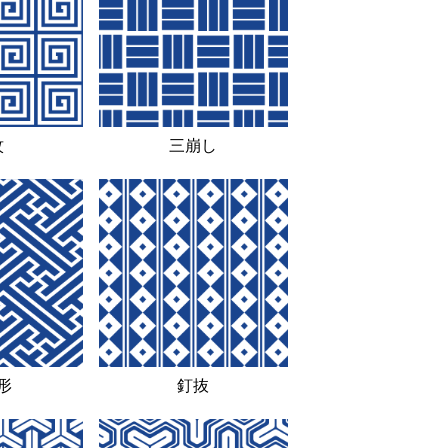
紋
三崩し
形
釘抜