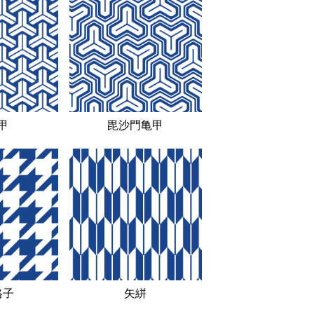
甲
毘沙門亀甲
格子
矢絣