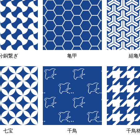
分銅繋ぎ
亀甲
組亀
七宝
千鳥
千鳥