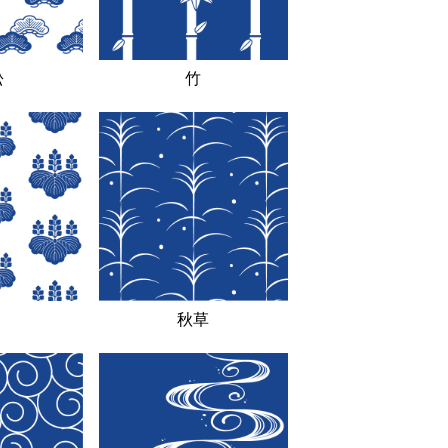
松
竹
秋草