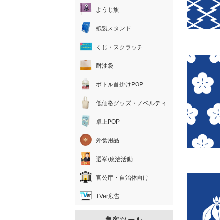
ようじ旗
紙製スタンド
くじ・スクラッチ
耐油袋
ボトル首掛けPOP
低価格グッズ・ノベルティ
卓上POP
外食用品
選挙/政治活動
官公庁・自治体向け
TVer広告
集客ツール