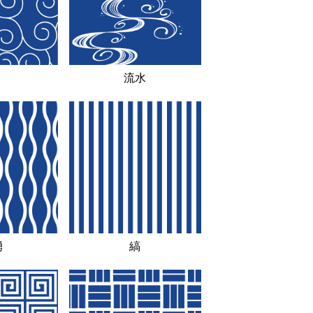
流水
湧
縞