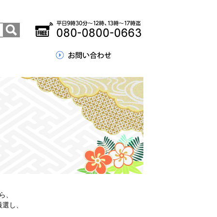
ら、
厳選し、