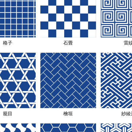
格子
石畳
雷
籠目
檜垣
紗綾