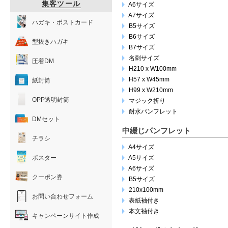
集客ツール
A6サイズ
A7サイズ
ハガキ・ポストカード
B5サイズ
B6サイズ
型抜きハガキ
B7サイズ
名刺サイズ
圧着DM
H210 x W100mm
H57 x W45mm
紙封筒
H99 x W210mm
OPP透明封筒
マジック折り
耐水パンフレット
DMセット
中綴じパンフレット
チラシ
A4サイズ
ポスター
A5サイズ
A6サイズ
クーポン券
B5サイズ
210x100mm
お問い合わせフォーム
表紙袖付き
本文袖付き
キャンペーンサイト作成