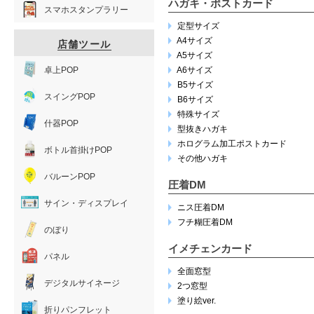
ハガキ・ポストカード
スマホスタンプラリー
定型サイズ
A4サイズ
店舗ツール
A5サイズ
卓上POP
A6サイズ
B5サイズ
スイングPOP
B6サイズ
特殊サイズ
什器POP
型抜きハガキ
ホログラム加工ポストカード
ボトル首掛けPOP
その他ハガキ
バルーンPOP
圧着DM
サイン・ディスプレイ
ニス圧着DM
フチ糊圧着DM
のぼり
イメチェンカード
パネル
全面窓型
デジタルサイネージ
2つ窓型
塗り絵ver.
折りパンフレット