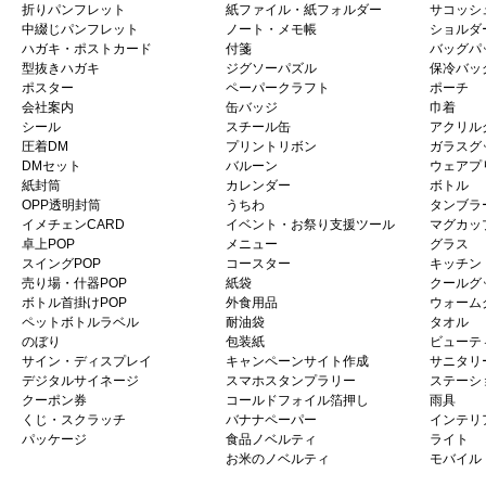
折りパンフレット
紙ファイル・紙フォルダー
サコッシ
中綴じパンフレット
ノート・メモ帳
ショルダ
ハガキ・ポストカード
付箋
バッグパ
型抜きハガキ
ジグソーパズル
保冷バッ
ポスター
ペーパークラフト
ポーチ
会社案内
缶バッジ
巾着
シール
スチール缶
アクリル
圧着DM
プリントリボン
ガラスグ
DMセット
バルーン
ウェアプ
紙封筒
カレンダー
ボトル
OPP透明封筒
うちわ
タンブラ
イメチェンCARD
イベント・お祭り支援ツール
マグカッ
卓上POP
メニュー
グラス
スイングPOP
コースター
キッチン
売り場・什器POP
紙袋
クールグ
ボトル首掛けPOP
外食用品
ウォーム
ペットボトルラベル
耐油袋
タオル
のぼり
包装紙
ビューテ
サイン・ディスプレイ
キャンペーンサイト作成
サニタリ
デジタルサイネージ
スマホスタンプラリー
ステーシ
クーポン券
コールドフォイル箔押し
雨具
くじ・スクラッチ
バナナペーパー
インテリ
パッケージ
食品ノベルティ
ライト
お米のノベルティ
モバイル