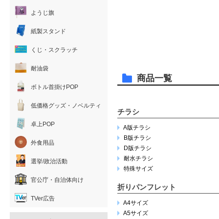
ようじ旗
紙製スタンド
くじ・スクラッチ
耐油袋
商品一覧
ボトル首掛けPOP
低価格グッズ・ノベルティ
チラシ
卓上POP
A版チラシ
B版チラシ
外食用品
D版チラシ
耐水チラシ
選挙/政治活動
特殊サイズ
官公庁・自治体向け
折りパンフレット
TVer広告
A4サイズ
A5サイズ