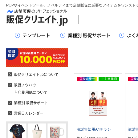
POPやイベントツール、ノベルティまで店舗販促に必要なアイテムをワンスト
販促クリエイト.jpについて
販促ノウハウ
┗ 印刷用紙について
業種別 販促サポート
営業日カレンダー
演説告知用A4チラシ
演説
サイズ：H597×W210
サイズ：