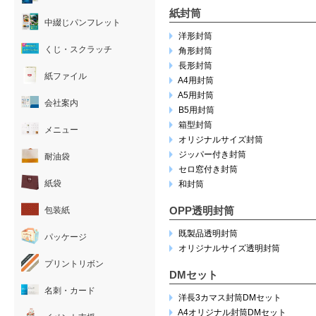
紙封筒
中綴じパンフレット
洋形封筒
くじ・スクラッチ
角形封筒
長形封筒
紙ファイル
A4用封筒
A5用封筒
会社案内
B5用封筒
箱型封筒
メニュー
オリジナルサイズ封筒
ジッパー付き封筒
耐油袋
セロ窓付き封筒
紙袋
和封筒
OPP透明封筒
包装紙
既製品透明封筒
パッケージ
オリジナルサイズ透明封筒
プリントリボン
DMセット
名刺・カード
洋長3カマス封筒DMセット
A4オリジナル封筒DMセット