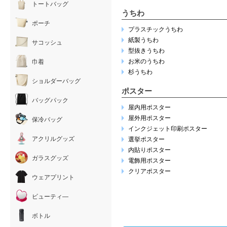
トートバッグ
うちわ
ポーチ
プラスチックうちわ
紙製うちわ
サコッシュ
型抜きうちわ
お米のうちわ
巾着
杉うちわ
ショルダーバッグ
ポスター
バッグパック
屋内用ポスター
屋外用ポスター
保冷バッグ
インクジェット印刷ポスター
アクリルグッズ
選挙ポスター
内貼りポスター
ガラスグッズ
電飾用ポスター
クリアポスター
ウェアプリント
ビューティ―
ボトル