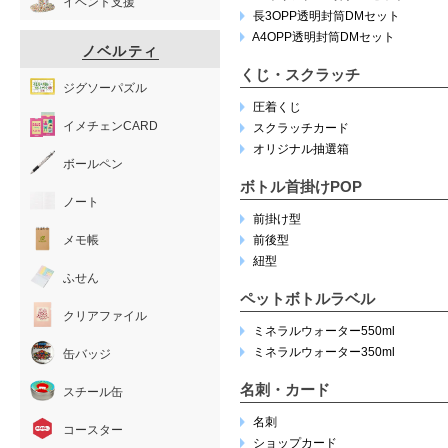
イベント支援
長3OPP透明封筒DMセット
A4OPP透明封筒DMセット
ノベルティ
くじ・スクラッチ
ジグソーパズル
圧着くじ
イメチェンCARD
スクラッチカード
オリジナル抽選箱
ボールペン
ボトル首掛けPOP
ノート
前掛け型
メモ帳
前後型
紐型
ふせん
ペットボトルラベル
クリアファイル
ミネラルウォーター550ml
ミネラルウォーター350ml
缶バッジ
名刺・カード
スチール缶
名刺
コースター
ショップカード