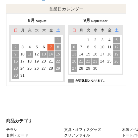
営業日カレンダー
8月
9月
August
September
日
月
火
水
木
金
土
日
月
火
水
木
金
土
1
1
2
3
4
5
2
3
4
5
6
7
8
6
7
8
9
10
11
12
9
10
11
12
13
14
15
13
14
15
16
17
18
19
16
17
18
19
20
21
22
20
21
22
23
24
25
26
23
24
25
26
27
28
29
27
28
29
30
30
31
が定休日となります。
商品カテゴリ
チラシ
文具・オフィスグッズ
木製ノベ
名刺・カード
クリアファイル
トートバ