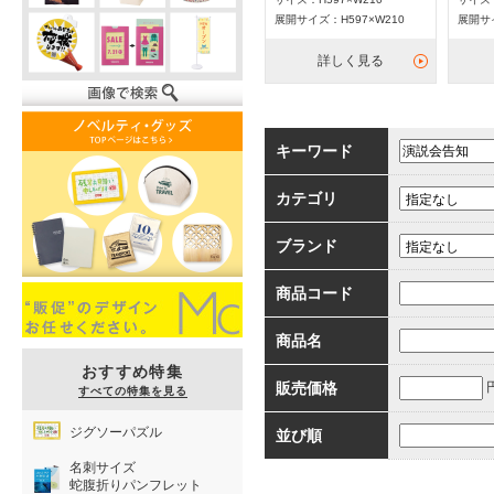
展開サイズ：H597×W210
展開サイ
詳しく見る
キーワード
カテゴリ
ブランド
商品コード
商品名
おすすめ特集
販売価格
すべての特集を見る
ジグソーパズル
並び順
名刺サイズ
蛇腹折りパンフレット