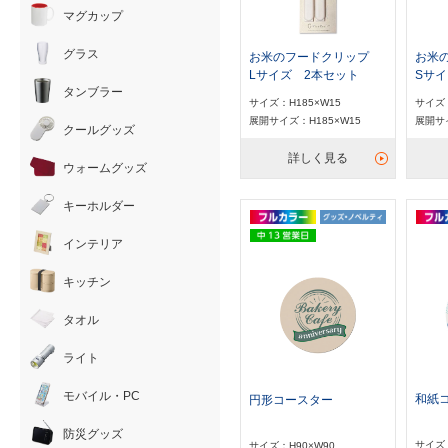
マグカップ
グラス
お米のフードクリップ
お米
Lサイズ 2本セット
Sサイ
タンブラー
サイズ：H185×W15
サイズ：
展開サイズ：H185×W15
展開サイ
クールグッズ
詳しく見る
ウォームグッズ
キーホルダー
インテリア
キッチン
タオル
ライト
モバイル・PC
和紙
円形コースター
防災グッズ
サイズ：
サイズ：H90×W90