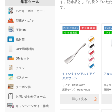
集客ツール
す。記念品としてお役立ていた
す。
ハガキ・ポストカード
型抜きハガキ
圧着DM
紙封筒
OPP透明封筒
DMセット
チラシ
すくいやすいアルミアイ
アル
ポスター
ススプーン
サイズ：H150×W26
サイズ：
クーポン券
展開サイズ：H150×W26
展開サイ
お問い合わせフォーム
詳しく見る
キャンペーンサイト作成