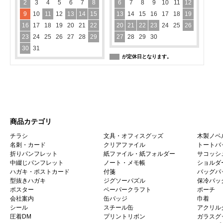
2
3
4
5
6
7
8
6
7
8
9
10
11
12
9
10
11
12
13
14
15
13
14
15
16
17
18
19
16
17
18
19
20
21
22
20
21
22
23
24
25
26
23
24
25
26
27
28
29
27
28
29
30
30
31
が定休日となります。
商品カテゴリ
チラシ
文具・オフィスグッズ
木製ノベ
名刺・カード
クリアファイル
トートバ
折りパンフレット
紙ファイル・紙フォルダー
サコッシ
中綴じパンフレット
ノート・メモ帳
ショルダ
ハガキ・ポストカード
付箋
バッグパ
型抜きハガキ
ジグソーパズル
保冷バッ
ポスター
ペーパークラフト
ポーチ
会社案内
缶バッジ
巾着
シール
スチール缶
アクリル
圧着DM
プリントリボン
ガラスグ