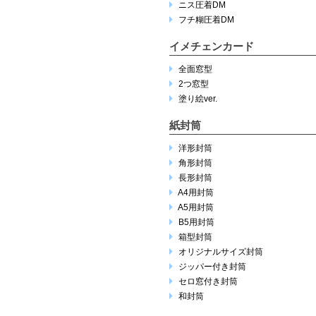
ニス圧着DM
フチ糊圧着DM
イメチェンカード
全面窓型
2つ窓型
塗り絵ver.
紙封筒
洋形封筒
角形封筒
長形封筒
A4用封筒
A5用封筒
B5用封筒
箱型封筒
オリジナルサイズ封筒
ジッパー付き封筒
セロ窓付き封筒
和封筒