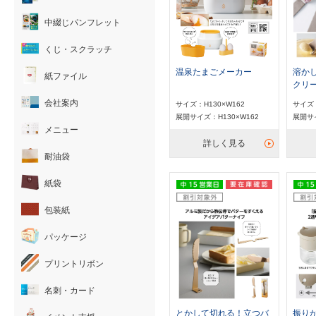
中綴じパンフレット
くじ・スクラッチ
温泉たまごメーカー
溶か
紙ファイル
クリ
会社案内
サイズ：H130×W162
サイズ：
展開サイズ：H130×W162
展開サイ
メニュー
詳しく見る
耐油袋
紙袋
包装紙
パッケージ
プリントリボン
名刺・カード
とかして切れる！立つバ
振りか