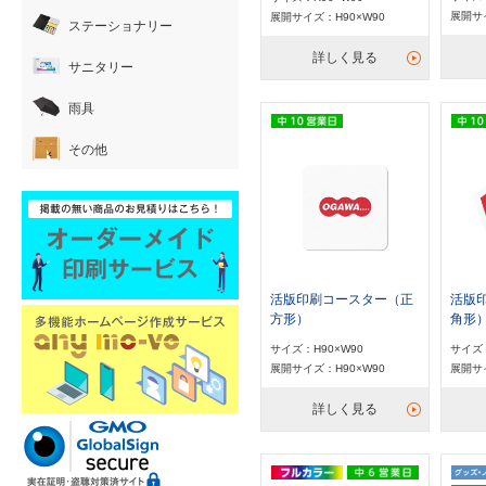
展開サイ
展開サイズ：H90×W90
ステーショナリー
詳しく見る
サニタリー
雨具
その他
活版印刷コースター（正
活版
方形）
角形
サイズ：H90×W90
サイズ：
展開サイズ：H90×W90
展開サイ
詳しく見る