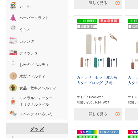
詳しく見る
シール
ペーパークラフト
うちわ
カレンダー
ティッシュ
お米のノベルティ
木製ノベルティ
カトラリーセット麦わら
カト
入タイプロング（3点）
入タ
食品・飲料ノベルティ
サイズ：H24×W57
サイズ：
ミネラルウォーター
展開サイズ：H24×W57
展開サイ
オリジナルラベル
詳しく見る
ノベルティいろいろ
グッズ