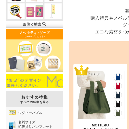
購入特典やノベル
グ
エコな素材をつ
おすすめ特集
すべての特集を見る
ジグソーパズル
名刺サイズ
MOTTERU
蛇腹折りパンフレット