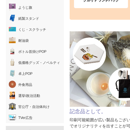
クルリト ランチバッグ
ようじ旗
紙製スタンド
くじ・スクラッチ
耐油袋
ボトル首掛けPOP
低価格グッズ・ノベルティ
卓上POP
外食用品
選挙/政治活動
官公庁・自治体向け
記念品として。
TVer広告
印刷可能範囲が広い製品もござ
でオリジナリティを出すことが