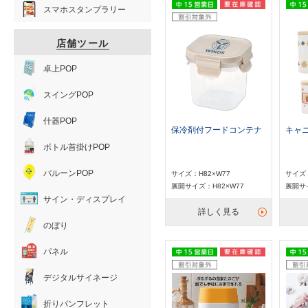
スマホスタンプラリー
店舗ツール
卓上POP
スイングPOP
什器POP
キャ
保冷剤付フードコンテナ
ボトル首掛けPOP
バルーンPOP
サイズ：
サイズ：H82×W77
展開サイ
展開サイズ：H82×W77
サイン・ディスプレイ
詳しく見る
のぼり
パネル
デジタルサイネージ
折りパンフレット