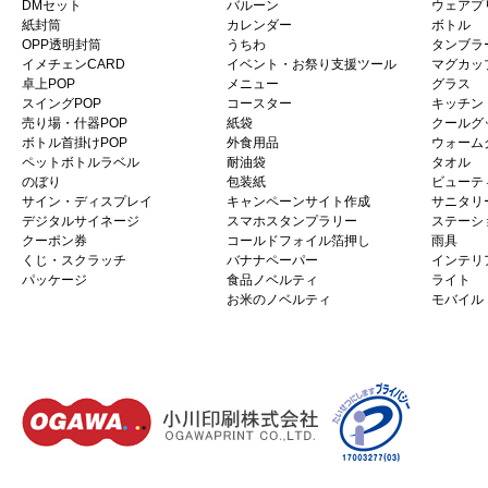
DMセット
バルーン
ウェアプ
紙封筒
カレンダー
ボトル
OPP透明封筒
うちわ
タンブラ
イメチェンCARD
イベント・お祭り支援ツール
マグカッ
卓上POP
メニュー
グラス
スイングPOP
コースター
キッチン
売り場・什器POP
紙袋
クールグ
ボトル首掛けPOP
外食用品
ウォーム
ペットボトルラベル
耐油袋
タオル
のぼり
包装紙
ビューテ
サイン・ディスプレイ
キャンペーンサイト作成
サニタリ
デジタルサイネージ
スマホスタンプラリー
ステーシ
クーポン券
コールドフォイル箔押し
雨具
くじ・スクラッチ
バナナペーパー
インテリ
パッケージ
食品ノベルティ
ライト
お米のノベルティ
モバイル