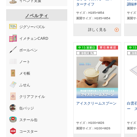
イベント支援
ターナイフ
調味
サイズ：H185×W54
サイズ：
ノベルティ
展開サイズ：H185×W54
展開サイ
ジグソーパズル
詳しく見る
イメチェンCARD
ボールペン
ノート
メモ帳
ふせん
クリアファイル
アイスクリームスプーン
白雲
缶バッジ
ー 
スチール缶
サイズ：H100×W26
サイズ：
展開サイズ：H100×W26
展開サイ
コースター