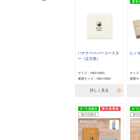
バナナペーパーコースタ
ヒノ
ー（正方形）
サイズ：H90×W90
サイズ：
展開サイズ：H90×W90
展開サイ
詳しく見る