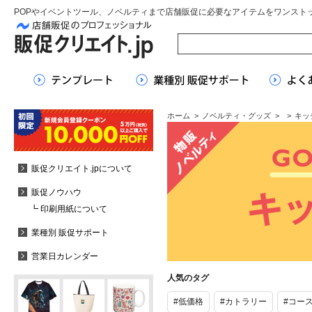
POPやイベントツール、ノベルティまで店舗販促に必要なアイテムをワンスト
ホーム
>
ノベルティ・グッズ
>
>
キッ
販促クリエイト.jpについて
販促ノウハウ
┗ 印刷用紙について
業種別 販促サポート
営業日カレンダー
人気のタグ
#低価格
#カトラリー
#コー