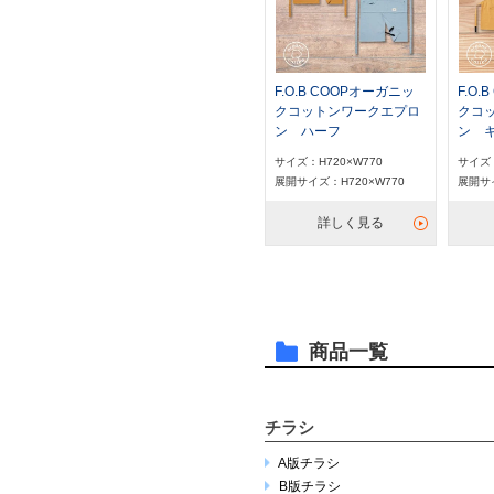
F.O.B COOPオーガニッ
F.O
クコットンワークエプロ
クコ
ン ハーフ
ン 
サイズ：H720×W770
サイズ：
展開サイズ：H720×W770
展開サイ
詳しく見る
商品一覧
チラシ
A版チラシ
B版チラシ