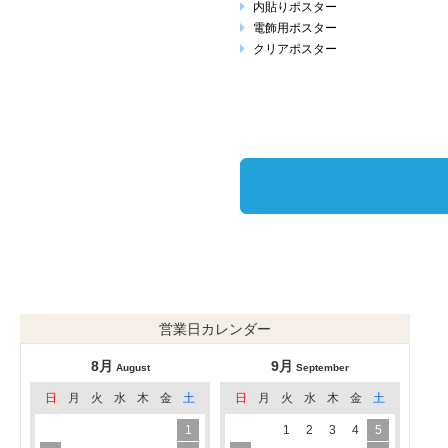
内貼りポスター
電飾用ポスター
クリアポスター
営業日カレンダー
8月
9月
August
September
日
月
火
水
木
金
土
日
月
火
水
木
金
土
1
1
2
3
4
5