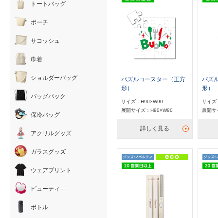
トートバッグ
ポーチ
サコッシュ
巾着
ショルダーバッグ
パズルコースター（正方
パズ
形）
形）
バッグパック
サイズ：H90×W90
サイズ：
展開サイズ：H90×W90
展開サイ
保冷バッグ
詳しく見る
アクリルグッズ
ガラスグッズ
ウェアプリント
ビューティ―
ボトル