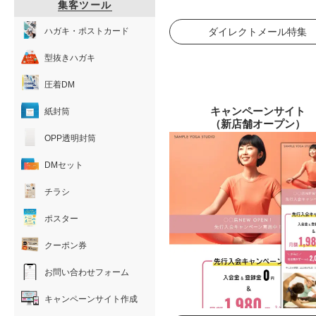
集客ツール
ハガキ・ポストカード
ダイレクトメール特集
型抜きハガキ
圧着DM
キャンペーンサイト
紙封筒
（新店舗オープン）
OPP透明封筒
DMセット
チラシ
ポスター
クーポン券
お問い合わせフォーム
キャンペーンサイト作成