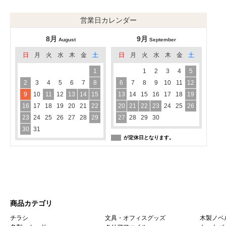
営業日カレンダー
8月
9月
August
September
日
月
火
水
木
金
土
日
月
火
水
木
金
土
1
1
2
3
4
5
2
3
4
5
6
7
8
6
7
8
9
10
11
12
9
10
11
12
13
14
15
13
14
15
16
17
18
19
16
17
18
19
20
21
22
20
21
22
23
24
25
26
23
24
25
26
27
28
29
27
28
29
30
30
31
が定休日となります。
商品カテゴリ
チラシ
文具・オフィスグッズ
木製ノベ