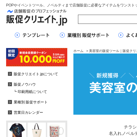
POPやイベントツール、ノベルティまで店舗販促に必要なアイテムをワンスト
ホーム
> 美容室の販促ツール｜販促クリエ
販促クリエイト.jpについて
販促ノウハウ
┗ 印刷用紙について
業種別 販促サポート
営業日カレンダー
チラシ
名入れノベル