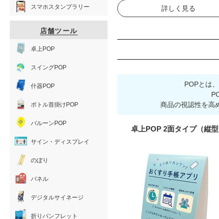
スマホスタンプラリー
詳しく見る
店舗ツール
卓上POP
スイングPOP
POPとは
什器POP
P
商品の視認性を高
ボトル首掛けPOP
バルーンPOP
卓上POP 2面タイプ（縦
サイン・ディスプレイ
のぼり
パネル
デジタルサイネージ
折りパンフレット