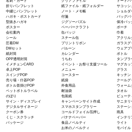
名刺・カード
クリアファイル
トートバ
折りパンフレット
紙ファイル・紙フォルダー
サコッシ
中綴じパンフレット
ノート・メモ帳
ショルダ
ハガキ・ポストカード
付箋
バッグパ
型抜きハガキ
ジグソーパズル
保冷バッ
ポスター
ペーパークラフト
ポーチ
会社案内
缶バッジ
巾着
シール
スチール缶
アクリル
圧着DM
プリントリボン
ガラスグ
DMセット
バルーン
ウェアプ
紙封筒
カレンダー
ボトル
OPP透明封筒
うちわ
タンブラ
イメチェンCARD
イベント・お祭り支援ツール
マグカッ
卓上POP
メニュー
グラス
スイングPOP
コースター
キッチン
売り場・什器POP
紙袋
クールグ
ボトル首掛けPOP
外食用品
ウォーム
ペットボトルラベル
耐油袋
タオル
のぼり
包装紙
ビューテ
サイン・ディスプレイ
キャンペーンサイト作成
サニタリ
デジタルサイネージ
スマホスタンプラリー
ステーシ
クーポン券
コールドフォイル箔押し
雨具
くじ・スクラッチ
バナナペーパー
インテリ
パッケージ
食品ノベルティ
ライト
お米のノベルティ
モバイル