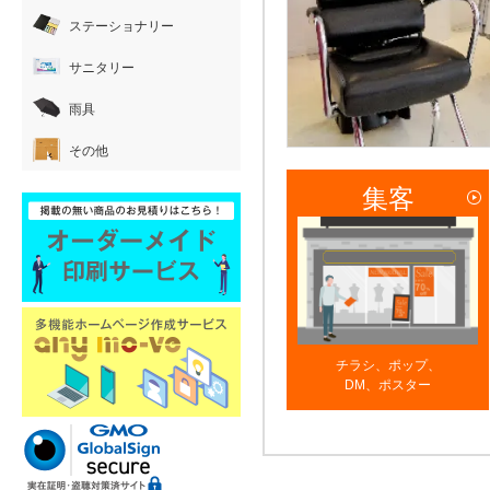
ステーショナリー
サニタリー
雨具
その他
集客
チラシ、ポップ、
DM、ポスター