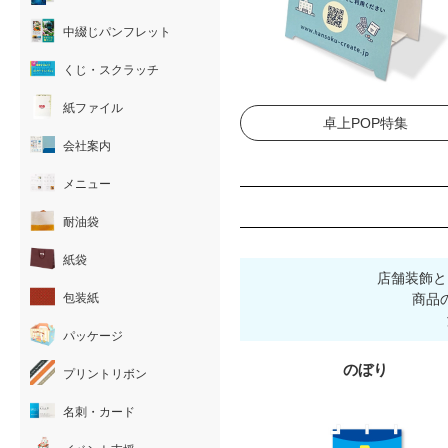
中綴じパンフレット
くじ・スクラッチ
紙ファイル
卓上POP特集
会社案内
メニュー
耐油袋
紙袋
店舗装飾と
包装紙
商品
パッケージ
のぼり
プリントリボン
名刺・カード