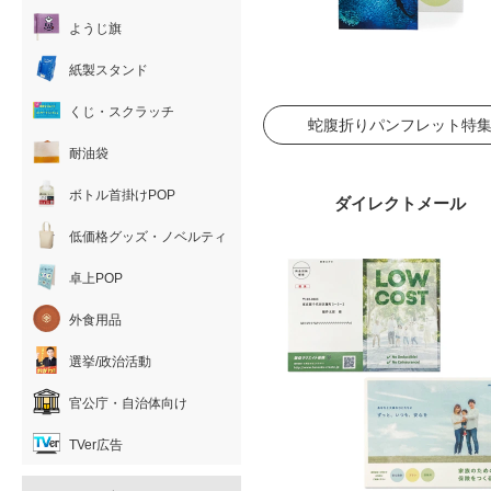
ようじ旗
紙製スタンド
くじ・スクラッチ
蛇腹折りパンフレット特
耐油袋
ボトル首掛けPOP
ダイレクトメール
低価格グッズ・ノベルティ
卓上POP
外食用品
選挙/政治活動
官公庁・自治体向け
TVer広告