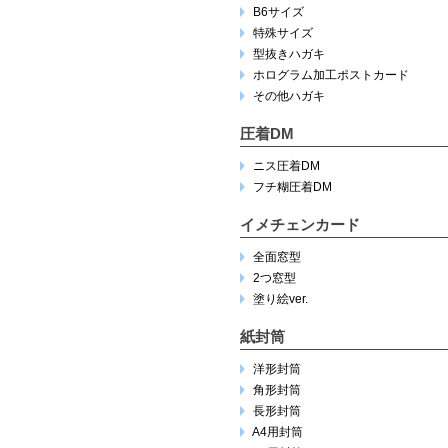
B6サイズ
特殊サイズ
型抜きハガキ
ホログラム加工ポストカード
その他ハガキ
圧着DM
ニス圧着DM
フチ糊圧着DM
イメチェンカード
全面窓型
2つ窓型
塗り絵ver.
紙封筒
洋形封筒
角形封筒
長形封筒
A4用封筒