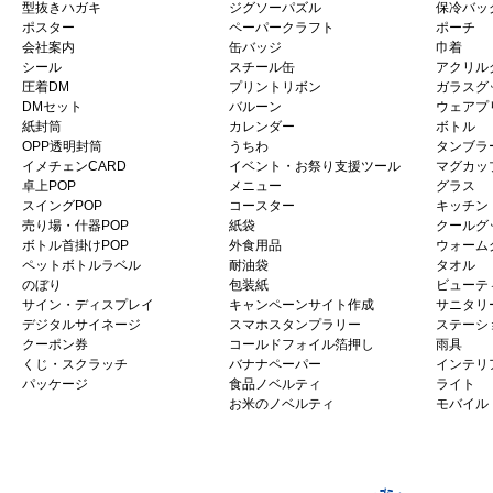
型抜きハガキ
ジグソーパズル
保冷バッ
ポスター
ペーパークラフト
ポーチ
会社案内
缶バッジ
巾着
シール
スチール缶
アクリル
圧着DM
プリントリボン
ガラスグ
DMセット
バルーン
ウェアプ
紙封筒
カレンダー
ボトル
OPP透明封筒
うちわ
タンブラ
イメチェンCARD
イベント・お祭り支援ツール
マグカッ
卓上POP
メニュー
グラス
スイングPOP
コースター
キッチン
売り場・什器POP
紙袋
クールグ
ボトル首掛けPOP
外食用品
ウォーム
ペットボトルラベル
耐油袋
タオル
のぼり
包装紙
ビューテ
サイン・ディスプレイ
キャンペーンサイト作成
サニタリ
デジタルサイネージ
スマホスタンプラリー
ステーシ
クーポン券
コールドフォイル箔押し
雨具
くじ・スクラッチ
バナナペーパー
インテリ
パッケージ
食品ノベルティ
ライト
お米のノベルティ
モバイル