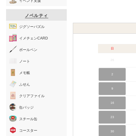
イベント支援
ノベルティ
ジグソーパズル
イメチェンCARD
日
ボールペン
26
ノート
メモ帳
2
ふせん
9
クリアファイル
16
缶バッジ
23
スチール缶
コースター
30