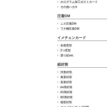
ホログラム加工ポストカード
その他ハガキ
圧着DM
ニス圧着DM
フチ糊圧着DM
イメチェンカード
全面窓型
2つ窓型
塗り絵ver.
紙封筒
洋形封筒
角形封筒
長形封筒
A4用封筒
A5用封筒
B5用封筒
箱型封筒