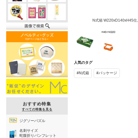
N式箱 W220xD140xH45
N式箱
N式箱
W220xD140xH45
W220xD140xH45
人気のタグ
仕上がり
仕上がり
#N式箱
#パッケージ
おすすめ特集
すべての特集を見る
ジグソーパズル
名刺サイズ
蛇腹折りパンフレット