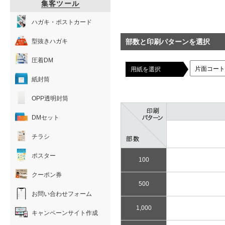
集客ツール
ハガキ・ポストカード
型抜きハガキ
部数と印刷パターンを選択
圧着DM
用紙を選択
紙封筒
OPP透明封筒
DMセット
チラシ
ポスター
100
クーポン券
500
お問い合わせフォーム
1,000
キャンペーンサイト作成