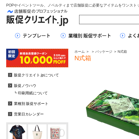
POPやイベントツール、ノベルティまで店舗販促に必要なアイテムをワンスト
ホーム
>
>
パッケージ
>
N式箱
N式箱
販促クリエイト.jpについて
販促ノウハウ
┗ 印刷用紙について
業種別 販促サポート
営業日カレンダー