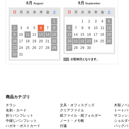
8月
9月
August
September
日
月
火
水
木
金
土
日
月
火
水
木
金
土
1
1
2
3
4
5
2
3
4
5
6
7
8
6
7
8
9
10
11
12
9
10
11
12
13
14
15
13
14
15
16
17
18
19
16
17
18
19
20
21
22
20
21
22
23
24
25
26
23
24
25
26
27
28
29
27
28
29
30
30
31
が定休日となります。
商品カテゴリ
チラシ
文具・オフィスグッズ
木製ノベ
名刺・カード
クリアファイル
トートバ
折りパンフレット
紙ファイル・紙フォルダー
サコッシ
中綴じパンフレット
ノート・メモ帳
ショルダ
ハガキ・ポストカード
付箋
バッグパ