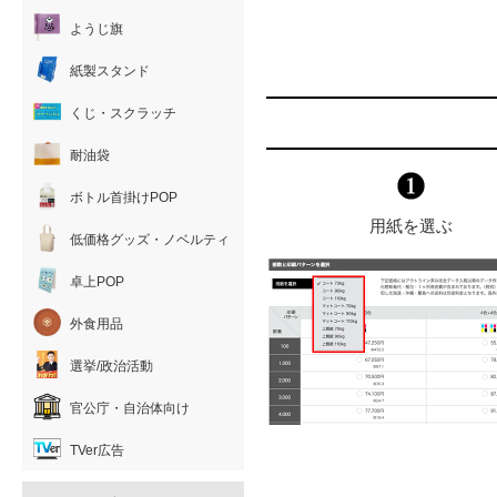
ようじ旗
紙製スタンド
くじ・スクラッチ
耐油袋
ボトル首掛けPOP
用紙を選ぶ
低価格グッズ・ノベルティ
卓上POP
外食用品
選挙/政治活動
官公庁・自治体向け
TVer広告