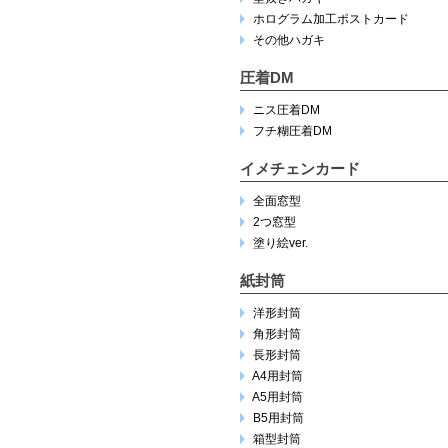
ホログラム加工ポストカード
その他ハガキ
圧着DM
ニス圧着DM
フチ糊圧着DM
イメチェンカード
全面窓型
2つ窓型
塗り絵ver.
紙封筒
洋形封筒
角形封筒
長形封筒
A4用封筒
A5用封筒
B5用封筒
箱型封筒