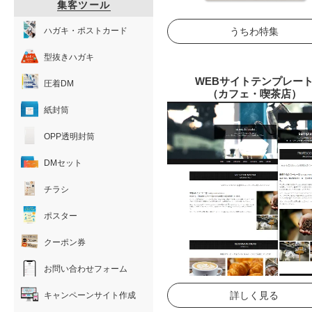
集客ツール
ハガキ・ポストカード
うちわ特集
型抜きハガキ
WEBサイトテンプレー
圧着DM
（カフェ・喫茶店）
紙封筒
OPP透明封筒
DMセット
チラシ
ポスター
クーポン券
お問い合わせフォーム
詳しく見る
キャンペーンサイト作成