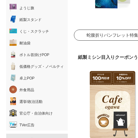
ようじ旗
紙製スタンド
くじ・スクラッチ
蛇腹折りパンフレット特
耐油袋
ボトル首掛けPOP
紙製ミシン目入りクーポンう
低価格グッズ・ノベルティ
卓上POP
外食用品
選挙/政治活動
官公庁・自治体向け
TVer広告