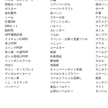
ハガキ・ポストカード
付箋
バッグパ
型抜きハガキ
ジグソーパズル
保冷バッ
ポスター
ペーパークラフト
ポーチ
会社案内
缶バッジ
巾着
シール
スチール缶
アクリル
圧着DM
プリントリボン
ガラスグ
DMセット
バルーン
ウェアプ
紙封筒
カレンダー
ボトル
OPP透明封筒
うちわ
タンブラ
イメチェンCARD
イベント・お祭り支援ツール
マグカッ
卓上POP
メニュー
グラス
スイングPOP
コースター
キッチン
売り場・什器POP
紙袋
クールグ
ボトル首掛けPOP
外食用品
ウォーム
ペットボトルラベル
耐油袋
タオル
のぼり
包装紙
ビューテ
サイン・ディスプレイ
キャンペーンサイト作成
サニタリ
デジタルサイネージ
スマホスタンプラリー
ステーシ
クーポン券
コールドフォイル箔押し
雨具
くじ・スクラッチ
バナナペーパー
インテリ
パッケージ
食品ノベルティ
ライト
お米のノベルティ
モバイル