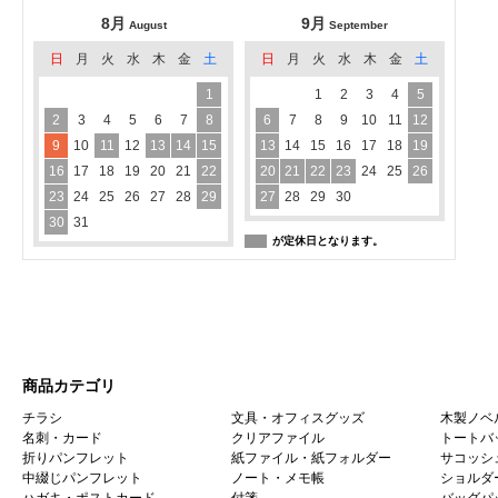
8月
9月
August
September
日
月
火
水
木
金
土
日
月
火
水
木
金
土
1
1
2
3
4
5
2
3
4
5
6
7
8
6
7
8
9
10
11
12
9
10
11
12
13
14
15
13
14
15
16
17
18
19
16
17
18
19
20
21
22
20
21
22
23
24
25
26
23
24
25
26
27
28
29
27
28
29
30
30
31
が定休日となります。
商品カテゴリ
チラシ
文具・オフィスグッズ
木製ノベ
名刺・カード
クリアファイル
トートバ
折りパンフレット
紙ファイル・紙フォルダー
サコッシ
中綴じパンフレット
ノート・メモ帳
ショルダ