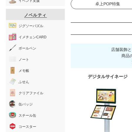
イベント支援
卓上POP特集
ノベルティ
ジグソーパズル
イメチェンCARD
ボールペン
店舗装飾と
商品
ノート
メモ帳
デジタルサイネージ
ふせん
クリアファイル
缶バッジ
スチール缶
コースター