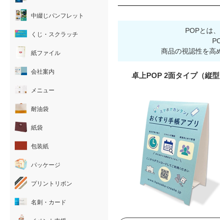
中綴じパンフレット
POPとは
くじ・スクラッチ
P
商品の視認性を高
紙ファイル
会社案内
卓上POP 2面タイプ（縦
メニュー
耐油袋
紙袋
包装紙
パッケージ
プリントリボン
名刺・カード