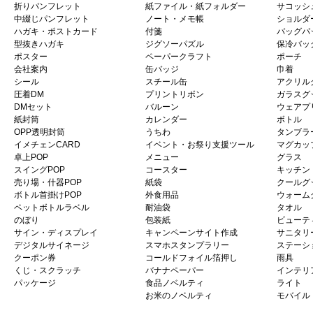
折りパンフレット
紙ファイル・紙フォルダー
サコッシ
中綴じパンフレット
ノート・メモ帳
ショルダ
ハガキ・ポストカード
付箋
バッグパ
型抜きハガキ
ジグソーパズル
保冷バッ
ポスター
ペーパークラフト
ポーチ
会社案内
缶バッジ
巾着
シール
スチール缶
アクリル
圧着DM
プリントリボン
ガラスグ
DMセット
バルーン
ウェアプ
紙封筒
カレンダー
ボトル
OPP透明封筒
うちわ
タンブラ
イメチェンCARD
イベント・お祭り支援ツール
マグカッ
卓上POP
メニュー
グラス
スイングPOP
コースター
キッチン
売り場・什器POP
紙袋
クールグ
ボトル首掛けPOP
外食用品
ウォーム
ペットボトルラベル
耐油袋
タオル
のぼり
包装紙
ビューテ
サイン・ディスプレイ
キャンペーンサイト作成
サニタリ
デジタルサイネージ
スマホスタンプラリー
ステーシ
クーポン券
コールドフォイル箔押し
雨具
くじ・スクラッチ
バナナペーパー
インテリ
パッケージ
食品ノベルティ
ライト
お米のノベルティ
モバイル