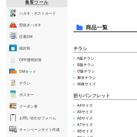
集客ツール
ハガキ・ポストカード
型抜きハガキ
商品一覧
圧着DM
チラシ
紙封筒
A版チラシ
OPP透明封筒
B版チラシ
D版チラシ
DMセット
耐水チラシ
チラシ
特殊サイズ
ポスター
折りパンフレット
A4サイズ
クーポン券
A5サイズ
お問い合わせフォーム
A6サイズ
A7サイズ
キャンペーンサイト作成
B5サイズ