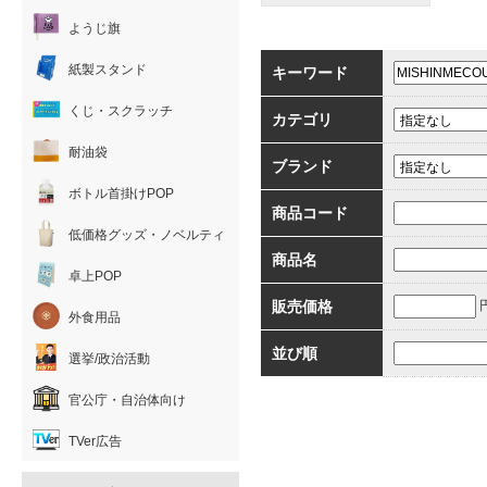
ようじ旗
紙製スタンド
キーワード
くじ・スクラッチ
カテゴリ
耐油袋
ブランド
ボトル首掛けPOP
商品コード
低価格グッズ・ノベルティ
商品名
卓上POP
販売価格
外食用品
並び順
選挙/政治活動
官公庁・自治体向け
TVer広告