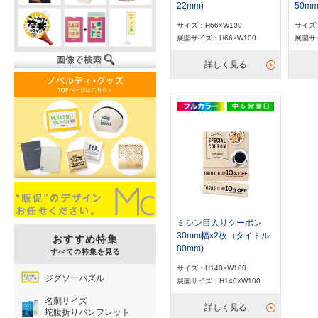
22mm)
50mm
サイズ：H66×W100
サイズ：
展開サイズ：H66×W100
展開サイ
詳しく見る
ミシン目入りクーポン
30mm幅x2枚（タイトル
おすすめ特集
80mm)
すべての特集を見る
サイズ：H140×W100
ジグソーパズル
展開サイズ：H140×W100
名刺サイズ
詳しく見る
蛇腹折りパンフレット