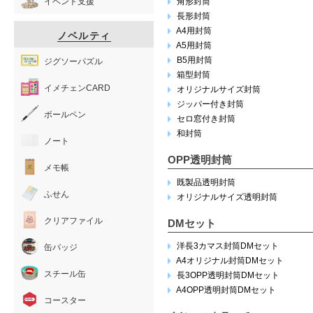
イベント支援
角形封筒
長形封筒
A4用封筒
ノベルティ
A5用封筒
B5用封筒
ジグソーパズル
箱型封筒
イメチェンCARD
オリジナルサイズ封筒
ジッパー付き封筒
ボールペン
セロ窓付き封筒
和封筒
ノート
OPP透明封筒
メモ帳
既製品透明封筒
ふせん
オリジナルサイズ透明封筒
クリアファイル
DMセット
洋長3カマス封筒DMセット
缶バッジ
A4オリジナル封筒DMセット
スチール缶
長3OPP透明封筒DMセット
A4OPP透明封筒DMセット
コースター