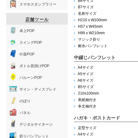
B6サイズ
スマホスタンプラリー
B7サイズ
名刺サイズ
店舗ツール
H210 x W100mm
H57 x W45mm
卓上POP
H99 x W210mm
マジック折り
スイングPOP
耐水パンフレット
什器POP
中綴じパンフレット
ボトル首掛けPOP
A4サイズ
A5サイズ
バルーンPOP
A6サイズ
B5サイズ
サイン・ディスプレイ
210x100mm
表紙袖付き
のぼり
本文袖付き
パネル
ハガキ・ポストカード
デジタルサイネージ
定型サイズ
A4サイズ
折りパンフレット