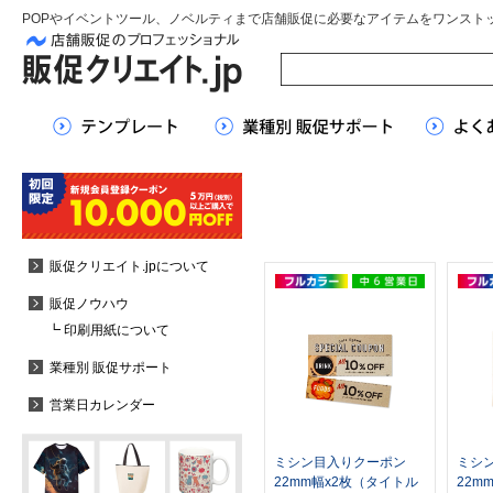
POPやイベントツール、ノベルティまで店舗販促に必要なアイテムをワンスト
販促クリエイト.jpについて
販促ノウハウ
┗ 印刷用紙について
業種別 販促サポート
営業日カレンダー
ミシン目入りクーポン
ミシ
22mm幅x2枚（タイトル
22m