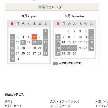
営業日カレンダー
8月
9月
August
September
日
月
火
水
木
金
土
日
月
火
水
木
金
土
1
1
2
3
4
5
2
3
4
5
6
7
8
6
7
8
9
10
11
12
9
10
11
12
13
14
15
13
14
15
16
17
18
19
16
17
18
19
20
21
22
20
21
22
23
24
25
26
23
24
25
26
27
28
29
27
28
29
30
30
31
が定休日となります。
商品カテゴリ
チラシ
文具・オフィスグッズ
木製ノベ
名刺・カード
クリアファイル
トートバ