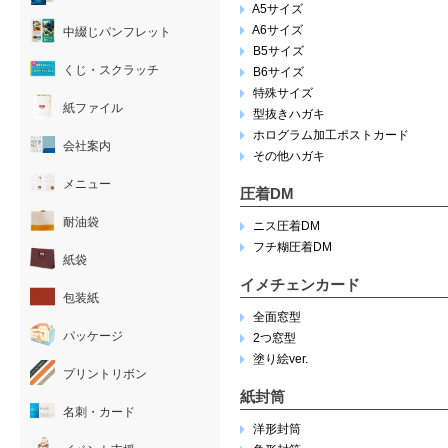
A5サイズ
A6サイズ
中綴じパンフレット
B5サイズ
くじ・スクラッチ
B6サイズ
特殊サイズ
紙ファイル
型抜きハガキ
ホログラム加工ポストカード
会社案内
その他ハガキ
メニュー
圧着DM
耐油袋
ニス圧着DM
フチ糊圧着DM
紙袋
イメチェンカード
包装紙
全面窓型
パッケージ
2つ窓型
塗り絵ver.
プリントリボン
紙封筒
名刺・カード
洋形封筒