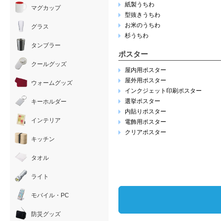
紙製うちわ
マグカップ
型抜きうちわ
お米のうちわ
グラス
杉うちわ
タンブラー
ポスター
クールグッズ
屋内用ポスター
屋外用ポスター
ウォームグッズ
インクジェット印刷ポスター
選挙ポスター
キーホルダー
内貼りポスター
インテリア
電飾用ポスター
クリアポスター
キッチン
タオル
ライト
モバイル・PC
防災グッズ