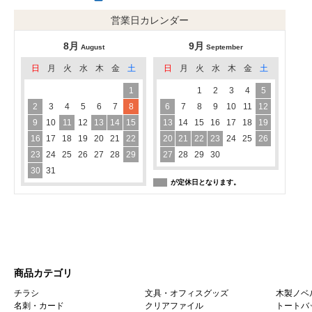
営業日カレンダー
8月
9月
August
September
日
月
火
水
木
金
土
日
月
火
水
木
金
土
1
1
2
3
4
5
2
3
4
5
6
7
8
6
7
8
9
10
11
12
9
10
11
12
13
14
15
13
14
15
16
17
18
19
16
17
18
19
20
21
22
20
21
22
23
24
25
26
23
24
25
26
27
28
29
27
28
29
30
30
31
が定休日となります。
商品カテゴリ
チラシ
文具・オフィスグッズ
木製ノベ
名刺・カード
クリアファイル
トートバ