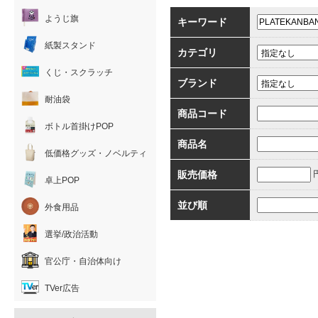
ようじ旗
キーワード
紙製スタンド
カテゴリ
くじ・スクラッチ
ブランド
耐油袋
商品コード
ボトル首掛けPOP
商品名
低価格グッズ・ノベルティ
販売価格
卓上POP
並び順
外食用品
選挙/政治活動
官公庁・自治体向け
TVer広告