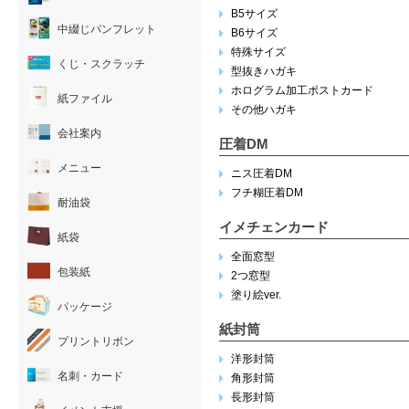
B5サイズ
中綴じパンフレット
B6サイズ
特殊サイズ
くじ・スクラッチ
型抜きハガキ
ホログラム加工ポストカード
紙ファイル
その他ハガキ
会社案内
圧着DM
メニュー
ニス圧着DM
フチ糊圧着DM
耐油袋
イメチェンカード
紙袋
全面窓型
包装紙
2つ窓型
塗り絵ver.
パッケージ
紙封筒
プリントリボン
洋形封筒
名刺・カード
角形封筒
長形封筒