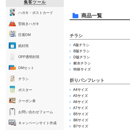
集客ツール
ハガキ・ポストカード
商品一覧
型抜きハガキ
圧着DM
チラシ
A版チラシ
紙封筒
B版チラシ
OPP透明封筒
D版チラシ
耐水チラシ
DMセット
特殊サイズ
チラシ
折りパンフレット
A4サイズ
ポスター
A5サイズ
クーポン券
A6サイズ
A7サイズ
お問い合わせフォーム
B5サイズ
B6サイズ
キャンペーンサイト作成
B7サイズ