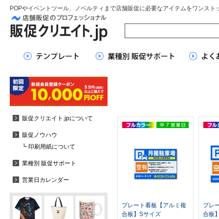
POPやイベントツール、ノベルティまで店舗販促に必要なアイテムをワンスト
販促クリエイト.jpについて
販促ノウハウ
┗ 印刷用紙について
業種別 販促サポート
営業日カレンダー
プレート看板【アルミ複
プレ
合板】Sサイズ
合板