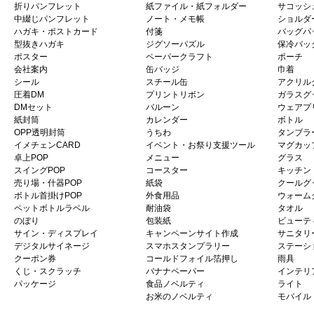
折りパンフレット
紙ファイル・紙フォルダー
サコッシ
中綴じパンフレット
ノート・メモ帳
ショルダ
ハガキ・ポストカード
付箋
バッグパ
型抜きハガキ
ジグソーパズル
保冷バッ
ポスター
ペーパークラフト
ポーチ
会社案内
缶バッジ
巾着
シール
スチール缶
アクリル
圧着DM
プリントリボン
ガラスグ
DMセット
バルーン
ウェアプ
紙封筒
カレンダー
ボトル
OPP透明封筒
うちわ
タンブラ
イメチェンCARD
イベント・お祭り支援ツール
マグカッ
卓上POP
メニュー
グラス
スイングPOP
コースター
キッチン
売り場・什器POP
紙袋
クールグ
ボトル首掛けPOP
外食用品
ウォーム
ペットボトルラベル
耐油袋
タオル
のぼり
包装紙
ビューテ
サイン・ディスプレイ
キャンペーンサイト作成
サニタリ
デジタルサイネージ
スマホスタンプラリー
ステーシ
クーポン券
コールドフォイル箔押し
雨具
くじ・スクラッチ
バナナペーパー
インテリ
パッケージ
食品ノベルティ
ライト
お米のノベルティ
モバイル