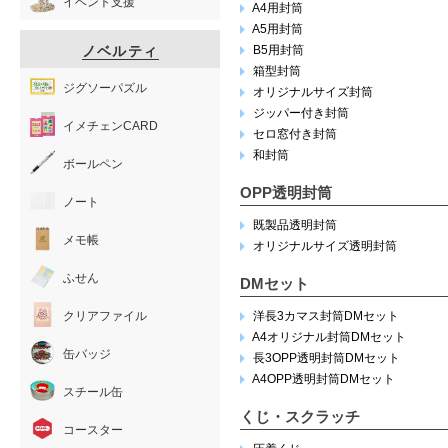
イベント支援
A4用封筒
A5用封筒
ノベルティ
B5用封筒
箱型封筒
ジグソーパズル
オリジナルサイズ封筒
ジッパー付き封筒
イメチェンCARD
セロ窓付き封筒
和封筒
ボールペン
OPP透明封筒
ノート
既製品透明封筒
メモ帳
オリジナルサイズ透明封筒
ふせん
DMセット
クリアファイル
洋長3カマス封筒DMセット
A4オリジナル封筒DMセット
缶バッジ
長3OPP透明封筒DMセット
A4OPP透明封筒DMセット
スチール缶
くじ・スクラッチ
コースター