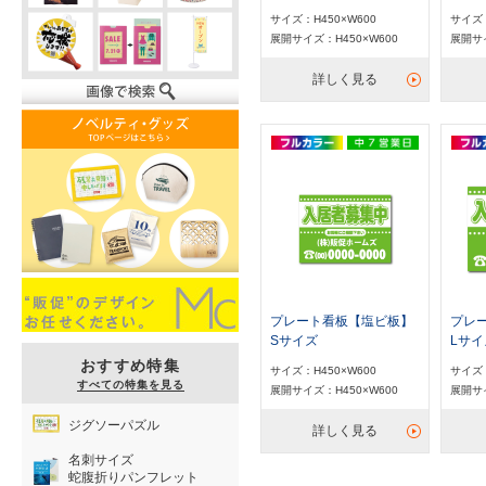
サイズ：H450×W600
サイズ：
展開サイズ：H450×W600
展開サイ
詳しく見る
プレート看板【塩ビ板】
プレ
Sサイズ
Lサイ
おすすめ特集
サイズ：H450×W600
サイズ：
すべての特集を見る
展開サイズ：H450×W600
展開サイ
ジグソーパズル
詳しく見る
名刺サイズ
蛇腹折りパンフレット