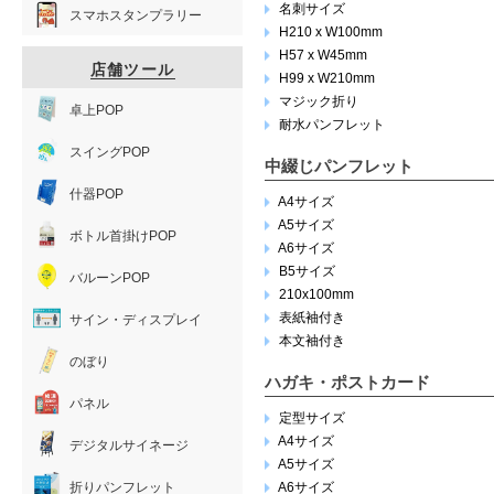
名刺サイズ
スマホスタンプラリー
H210 x W100mm
H57 x W45mm
店舗ツール
H99 x W210mm
マジック折り
卓上POP
耐水パンフレット
スイングPOP
中綴じパンフレット
什器POP
A4サイズ
A5サイズ
ボトル首掛けPOP
A6サイズ
B5サイズ
バルーンPOP
210x100mm
表紙袖付き
サイン・ディスプレイ
本文袖付き
のぼり
ハガキ・ポストカード
パネル
定型サイズ
A4サイズ
デジタルサイネージ
A5サイズ
折りパンフレット
A6サイズ