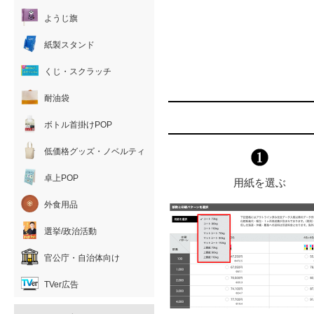
ようじ旗
紙製スタンド
くじ・スクラッチ
耐油袋
ボトル首掛けPOP
低価格グッズ・ノベルティ
卓上POP
用紙を選ぶ
外食用品
選挙/政治活動
官公庁・自治体向け
TVer広告