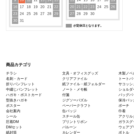
9
10
11
12
13
14
15
13
14
15
16
17
18
19
16
17
18
19
20
21
22
20
21
22
23
24
25
26
23
24
25
26
27
28
29
27
28
29
30
30
31
が定休日となります。
商品カテゴリ
チラシ
文具・オフィスグッズ
木製ノベ
名刺・カード
クリアファイル
トートバ
折りパンフレット
紙ファイル・紙フォルダー
サコッシ
中綴じパンフレット
ノート・メモ帳
ショルダ
ハガキ・ポストカード
付箋
バッグパ
型抜きハガキ
ジグソーパズル
保冷バッ
ポスター
ペーパークラフト
ポーチ
会社案内
缶バッジ
巾着
シール
スチール缶
アクリル
圧着DM
プリントリボン
ガラスグ
DMセット
バルーン
ウェアプ
紙封筒
カレンダー
ボトル