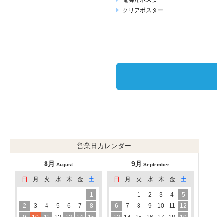
電飾用ポスター
クリアポスター
営業日カレンダー
8月
9月
August
September
日
月
火
水
木
金
土
日
月
火
水
木
金
土
1
1
2
3
4
5
2
3
4
5
6
7
8
6
7
8
9
10
11
12