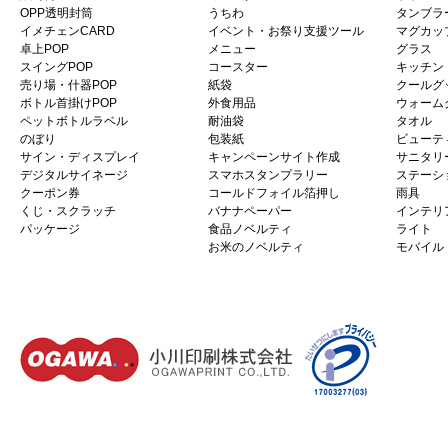
OPP透明封筒
うちわ
タンブラ
イメチェンCARD
イベント・お祭り支援ツール
マグカッ
卓上POP
メニュー
グラス
スイングPOP
コースター
キッチン
売り場・什器POP
紙袋
クールグ
ボトル首掛けPOP
外食用品
ウォーム
ペットボトルラベル
耐油袋
タオル
のぼり
包装紙
ビューテ
サイン・ディスプレイ
キャンペーンサイト作成
サニタリ
デジタルサイネージ
スマホスタンプラリー
ステーシ
クーポン券
コールドフォイル箔押し
雨具
くじ・スクラッチ
バナナペーパー
インテリ
パッケージ
食品ノベルティ
ライト
お米のノベルティ
モバイル