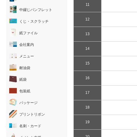
11
中綴じパンフレット
12
くじ・スクラッチ
紙ファイル
13
会社案内
14
メニュー
15
耐油袋
16
紙袋
包装紙
17
パッケージ
18
プリントリボン
19
名刺・カード
20