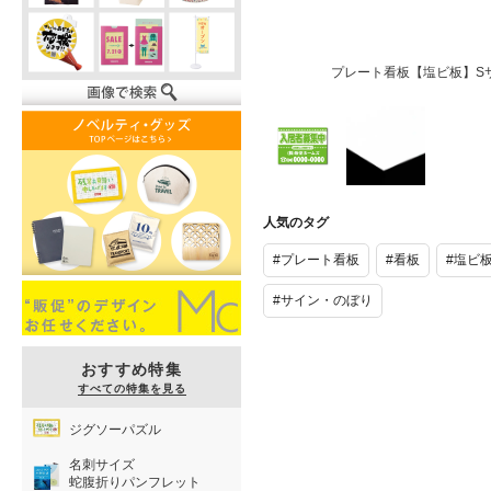
プレート看板【塩ビ板】S
プレート看板
プレート看板
【塩ビ板】S
【塩ビ板】S
人気のタグ
サイズ
サイズ
#プレート看板
#看板
#塩ビ
#サイン・のぼり
おすすめ特集
すべての特集を見る
ジグソーパズル
名刺サイズ
蛇腹折りパンフレット