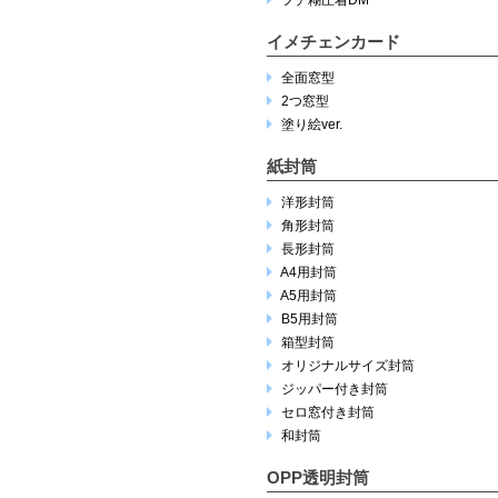
フチ糊圧着DM
イメチェンカード
全面窓型
2つ窓型
塗り絵ver.
紙封筒
洋形封筒
角形封筒
長形封筒
A4用封筒
A5用封筒
B5用封筒
箱型封筒
オリジナルサイズ封筒
ジッパー付き封筒
セロ窓付き封筒
和封筒
OPP透明封筒