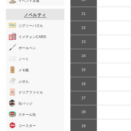
イベント支援
21
ノベルティ
ジグソーパズル
22
イメチェンCARD
23
ボールペン
24
ノート
25
メモ帳
ふせん
26
クリアファイル
27
缶バッジ
28
スチール缶
コースター
29