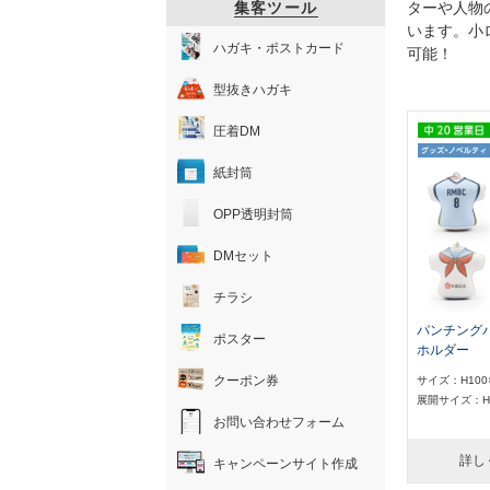
集客ツール
ターや人物
います。小
ハガキ・ポストカード
可能！
型抜きハガキ
圧着DM
紙封筒
OPP透明封筒
DMセット
チラシ
パンチング
ポスター
ホルダー
クーポン券
サイズ：H100
展開サイズ：H1
お問い合わせフォーム
詳し
キャンペーンサイト作成