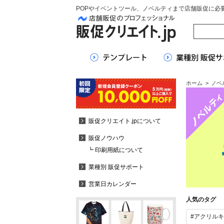
POPやイベントツール、ノベルティまで店舗販促に必
ホーム
>
ノベ
販促クリエイト.jpについて
販促ノウハウ
┗ 印刷用紙について
業種別 販促サポート
営業日カレンダー
人気のタグ
#アクリル