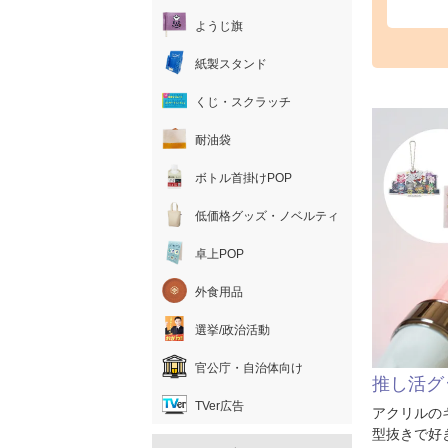
ようじ旗
紙製スタンド
くじ・スクラッチ
耐油袋
ボトル首掛けPOP
低価格グッズ・ノベルティ
卓上POP
外食用品
選挙/政治活動
官公庁・自治体向け
推し活グ
TVer広告
アクリルの
型抜きで好