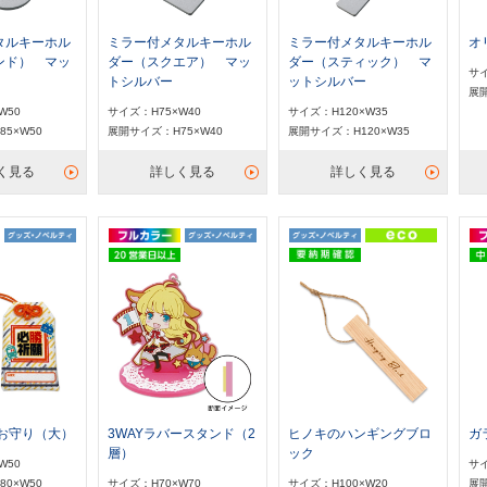
タルキーホル
ミラー付メタルキーホル
ミラー付メタルキーホル
オ
ンド） マッ
ダー（スクエア） マッ
ダー（スティック） マ
サイ
トシルバー
ットシルバー
展開
W50
サイズ：H75×W40
サイズ：H120×W35
5×W50
展開サイズ：H75×W40
展開サイズ：H120×W35
く見る
詳しく見る
詳しく見る
 お守り（大）
3WAYラバースタンド（2
ヒノキのハンギングブロ
ガ
層）
ック
W50
サイ
0×W50
サイズ：H70×W70
サイズ：H100×W20
展開