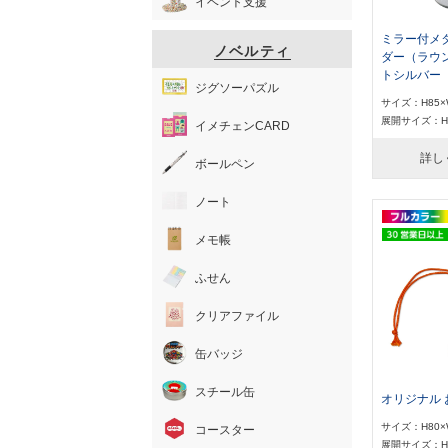
イベント支援
ミラー付メ
ノベルティ
ダー（ラウ
トシルバー
ジグソーパズル
サイズ：H85×
展開サイズ：H8
イメチェンCARD
詳し
ボールペン
ノート
メモ帳
ふせん
クリアファイル
缶バッジ
スチール缶
オリジナル
サイズ：H80×
コースター
展開サイズ：H8