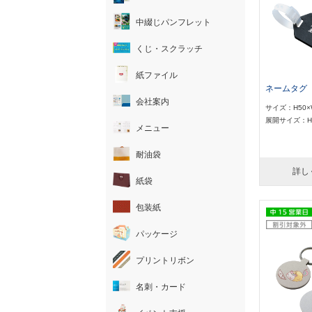
中綴じパンフレット
くじ・スクラッチ
紙ファイル
ネームタグ
会社案内
サイズ：H50×
展開サイズ：H5
メニュー
耐油袋
詳し
紙袋
包装紙
パッケージ
プリントリボン
名刺・カード