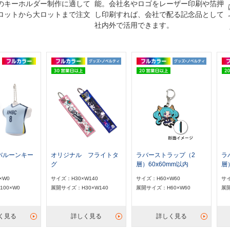
のキーホルダー制作に適して
能。会社名やロゴをレーザー印刷や箔押
ロットから大ロットまで注文
し印刷すれば、会社で配る記念品として
社内外で活用できます。
バルーンキー
オリジナル フライトタ
ラバーストラップ（2
ラ
グ
層）60x60mm以内
層
×W0
サイズ：H30×W140
サイズ：H60×W60
サイ
00×W0
展開サイズ：H30×W140
展開サイズ：H60×W60
展開
く見る
詳しく見る
詳しく見る