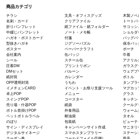
商品カテゴリ
チラシ
文具・オフィスグッズ
木製ノベ
名刺・カード
クリアファイル
トートバ
折りパンフレット
紙ファイル・紙フォルダー
サコッシ
中綴じパンフレット
ノート・メモ帳
ショルダ
ハガキ・ポストカード
付箋
バッグパ
型抜きハガキ
ジグソーパズル
保冷バッ
ポスター
ペーパークラフト
ポーチ
会社案内
缶バッジ
巾着
シール
スチール缶
アクリル
圧着DM
プリントリボン
ガラスグ
DMセット
バルーン
ウェアプ
紙封筒
カレンダー
ボトル
OPP透明封筒
うちわ
タンブラ
イメチェンCARD
イベント・お祭り支援ツール
マグカッ
卓上POP
メニュー
グラス
スイングPOP
コースター
キッチン
売り場・什器POP
紙袋
クールグ
ボトル首掛けPOP
外食用品
ウォーム
ペットボトルラベル
耐油袋
タオル
のぼり
包装紙
ビューテ
サイン・ディスプレイ
キャンペーンサイト作成
サニタリ
デジタルサイネージ
スマホスタンプラリー
ステーシ
クーポン券
コールドフォイル箔押し
雨具