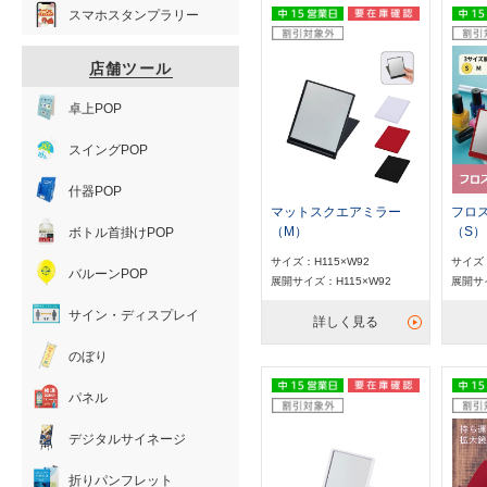
スマホスタンプラリー
店舗ツール
卓上POP
スイングPOP
什器POP
マットスクエアミラー
フロ
（M）
（S）
ボトル首掛けPOP
サイズ：H115×W92
サイズ：
バルーンPOP
展開サイズ：H115×W92
展開サイ
サイン・ディスプレイ
詳しく見る
のぼり
パネル
デジタルサイネージ
折りパンフレット