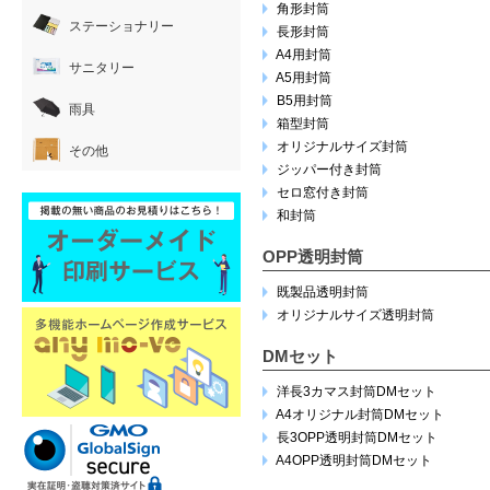
角形封筒
ステーショナリー
長形封筒
A4用封筒
サニタリー
A5用封筒
B5用封筒
雨具
箱型封筒
オリジナルサイズ封筒
その他
ジッパー付き封筒
セロ窓付き封筒
和封筒
OPP透明封筒
既製品透明封筒
オリジナルサイズ透明封筒
DMセット
洋長3カマス封筒DMセット
A4オリジナル封筒DMセット
長3OPP透明封筒DMセット
A4OPP透明封筒DMセット