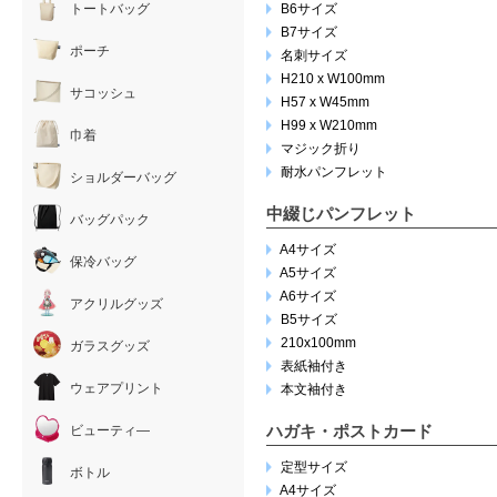
トートバッグ
B6サイズ
B7サイズ
ポーチ
名刺サイズ
H210 x W100mm
サコッシュ
H57 x W45mm
H99 x W210mm
巾着
マジック折り
耐水パンフレット
ショルダーバッグ
中綴じパンフレット
バッグパック
A4サイズ
保冷バッグ
A5サイズ
A6サイズ
アクリルグッズ
B5サイズ
210x100mm
ガラスグッズ
表紙袖付き
ウェアプリント
本文袖付き
ハガキ・ポストカード
ビューティ―
定型サイズ
ボトル
A4サイズ