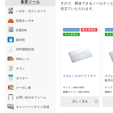
集客ツール
すので、郵送できるノベルティ
役立ていただけます。
ハガキ・ポストカード
型抜きハガキ
圧着DM
紙封筒
OPP透明封筒
DMセット
チラシ
ステレンスカードミラー
ステ
ポスター
取手
サイズ：H86×W54
サイズ：
クーポン券
展開サイズ：H86×W54
展開サイ
お問い合わせフォーム
詳しく見る
キャンペーンサイト作成