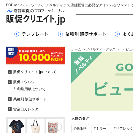
POPやイベントツール、ノベルティまで店舗販促に必要なアイテムをワンスト
ホーム
>
ノベルティ・グッズ
>
>
ビュ
販促クリエイト.jpについて
販促ノウハウ
┗ 印刷用紙について
業種別 販促サポート
営業日カレンダー
人気のタグ
#低価格
#ミラー
#リフレッ