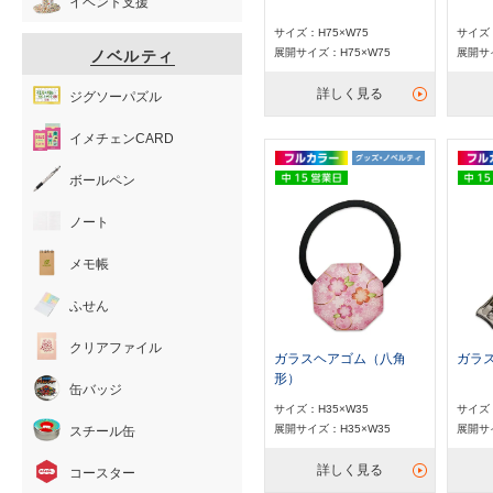
イベント支援
サイズ：H75×W75
サイズ：
展開サイズ：H75×W75
展開サイ
ノベルティ
詳しく見る
ジグソーパズル
イメチェンCARD
ボールペン
ノート
メモ帳
ふせん
クリアファイル
ガラスヘアゴム（八角
ガラ
形）
缶バッジ
サイズ：H35×W35
サイズ：
展開サイズ：H35×W35
展開サイ
スチール缶
詳しく見る
コースター