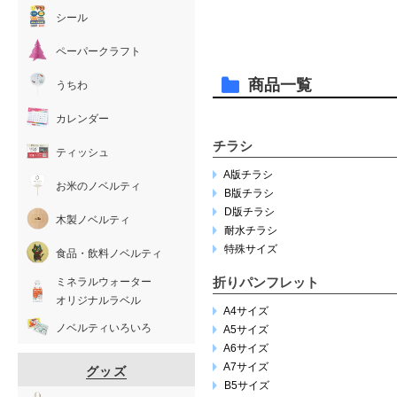
シール
ペーパークラフト
商品一覧
うちわ
カレンダー
チラシ
ティッシュ
A版チラシ
お米のノベルティ
B版チラシ
D版チラシ
木製ノベルティ
耐水チラシ
特殊サイズ
食品・飲料ノベルティ
折りパンフレット
ミネラルウォーター
オリジナルラベル
A4サイズ
ノベルティいろいろ
A5サイズ
A6サイズ
A7サイズ
グッズ
B5サイズ