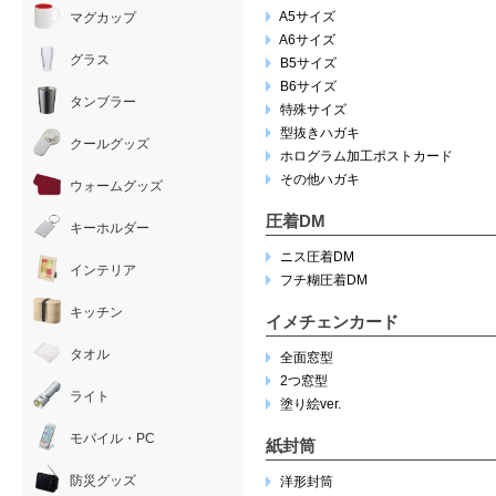
A5サイズ
マグカップ
A6サイズ
グラス
B5サイズ
B6サイズ
タンブラー
特殊サイズ
型抜きハガキ
クールグッズ
ホログラム加工ポストカード
その他ハガキ
ウォームグッズ
圧着DM
キーホルダー
ニス圧着DM
インテリア
フチ糊圧着DM
キッチン
イメチェンカード
タオル
全面窓型
2つ窓型
ライト
塗り絵ver.
モバイル・PC
紙封筒
防災グッズ
洋形封筒