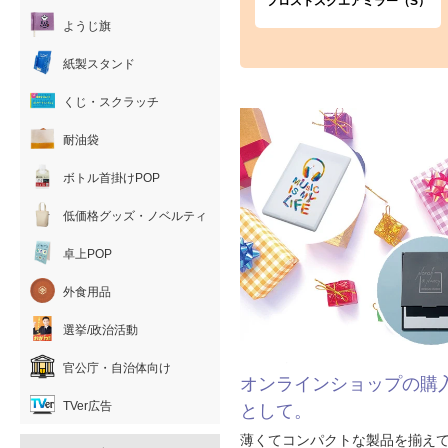
フロストスクエアミラー（S）
ようじ旗
紙製スタンド
くじ・スクラッチ
耐油袋
ボトル首掛けPOP
低価格グッズ・ノベルティ
卓上POP
外食用品
選挙/政治活動
官公庁・自治体向け
オンラインショップの購
TVer広告
として。
薄くてコンパクトな製品を揃え