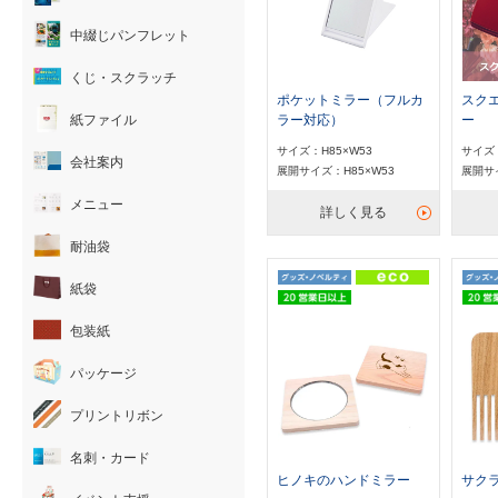
中綴じパンフレット
くじ・スクラッチ
ポケットミラー（フルカ
スク
ラー対応）
ー
紙ファイル
サイズ：H85×W53
サイズ：
会社案内
展開サイズ：H85×W53
展開サイ
メニュー
詳しく見る
耐油袋
紙袋
包装紙
パッケージ
プリントリボン
名刺・カード
ヒノキのハンドミラー
サク