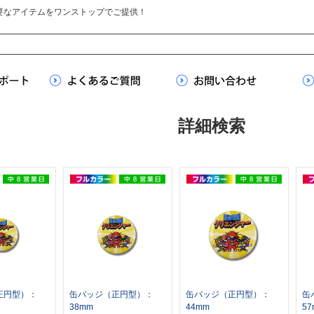
要なアイテムをワンストップでご提供！
詳細検索
正円型）：
缶バッジ（正円型）：
缶バッジ（正円型）：
缶
38mm
44mm
57