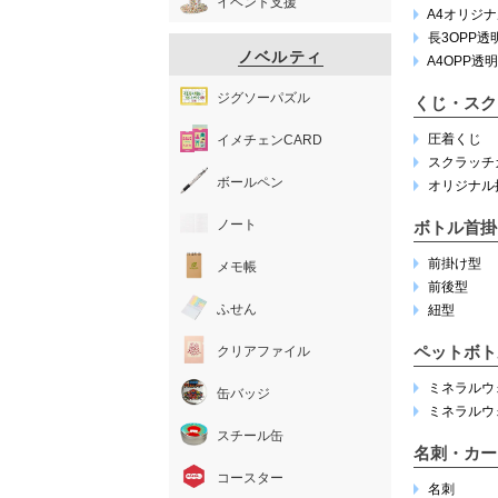
イベント支援
A4オリジ
長3OPP透
ノベルティ
A4OPP透
ジグソーパズル
くじ・スク
圧着くじ
イメチェンCARD
スクラッチ
ボールペン
オリジナル
ノート
ボトル首掛
前掛け型
メモ帳
前後型
ふせん
紐型
ペットボト
クリアファイル
ミネラルウォ
缶バッジ
ミネラルウォ
スチール缶
名刺・カー
コースター
名刺