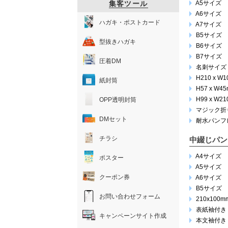
集客ツール
A5サイズ
A6サイズ
ハガキ・ポストカード
A7サイズ
B5サイズ
型抜きハガキ
B6サイズ
B7サイズ
圧着DM
名刺サイズ
H210 x W
紙封筒
H57 x W4
H99 x W2
OPP透明封筒
マジック折
DMセット
耐水パンフ
チラシ
中綴じパン
A4サイズ
ポスター
A5サイズ
クーポン券
A6サイズ
B5サイズ
お問い合わせフォーム
210x100m
表紙袖付き
キャンペーンサイト作成
本文袖付き