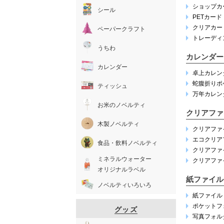
ショップカ
シール
PETカード
クリアカー
ペーパークラフト
トレーディ
うちわ
カレンダー
カレンダー
卓上カレン
蛇腹折りポ
ティッシュ
万年カレン
お米のノベルティ
クリアファ
木製ノベルティ
クリアファ
エコクリア
食品・飲料ノベルティ
クリアファ
ミネラルウォーター
クリアファ
オリジナルラベル
紙ファイル
ノベルティいろいろ
紙ファイル
ポケットフ
グッズ
写真フォル