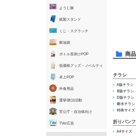
ようじ旗
紙製スタンド
くじ・スクラッチ
耐油袋
商品
ボトル首掛けPOP
低価格グッズ・ノベルティ
チラシ
卓上POP
A版チラシ
外食用品
B版チラシ
D版チラシ
選挙/政治活動
耐水チラシ
特殊サイズ
官公庁・自治体向け
折りパンフ
TVer広告
A4サイズ