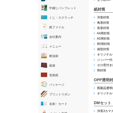
中綴じパンフレット
紙封筒
洋形封筒
くじ・スクラッチ
角形封筒
紙ファイル
長形封筒
A4用封筒
会社案内
A5用封筒
B5用封筒
メニュー
箱型封筒
オリジナル
耐油袋
ジッパー付
セロ窓付き
紙袋
和封筒
包装紙
OPP透明
パッケージ
既製品透明
オリジナル
プリントリボン
DMセット
名刺・カード
洋長3カマ