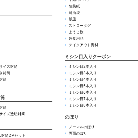
包装紙
耐油袋
紙皿
ストロータグ
ようじ旗
外食用品
テイクアウト資材
ミシン目入りクーポン
サイズ封筒
ミシン目2本入り
き封筒
ミシン目3本入り
封筒
ミシン目4本入り
ミシン目5本入り
ミシン目6本入り
封筒
ミシン目7本入り
ミシン目8本入り
封筒
サイズ透明封筒
のぼり
ノーマルのぼり
両面のぼり
ス封筒DMセット