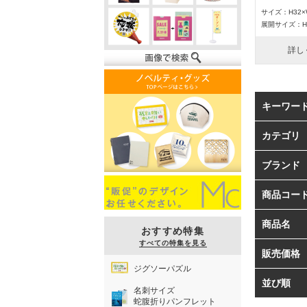
サイズ：H32×
展開サイズ：H3
詳し
キーワー
カテゴリ
ブランド
商品コー
商品名
おすすめ特集
すべての特集を見る
販売価格
ジグソーパズル
並び順
名刺サイズ
蛇腹折りパンフレット