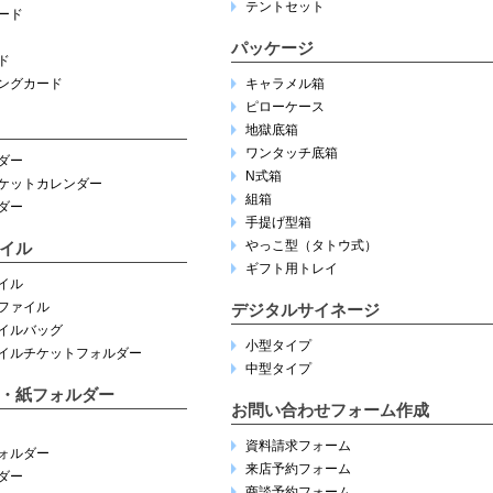
テントセット
ード
パッケージ
ド
ングカード
キャラメル箱
ピローケース
地獄底箱
ワンタッチ底箱
ダー
N式箱
ケットカレンダー
組箱
ダー
手提げ型箱
やっこ型（タトウ式）
イル
ギフト用トレイ
イル
ファイル
デジタルサイネージ
イルバッグ
小型タイプ
イルチケットフォルダー
中型タイプ
・紙フォルダー
お問い合わせフォーム作成
資料請求フォーム
ォルダー
来店予約フォーム
ダー
商談予約フォーム