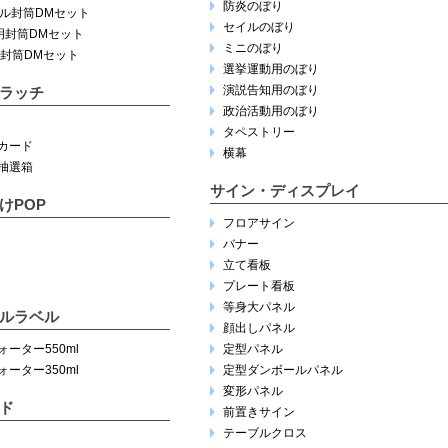
防炎のぼり
ナル封筒DMセット
セイルのぼり
明封筒DMセット
ミニのぼり
明封筒DMセット
選挙運動用のぼり
演説告知用のぼり
ラッチ
政治活動用のぼり
タペストリー
カード
横幕
抽選箱
サイン・ディスプレイ
けPOP
フロアサイン
バナー
立て看板
プレート看板
等身大パネル
ルラベル
顔出しパネル
ーター550ml
定型パネル
ーター350ml
定型ダンボールパネル
変形パネル
ド
前置きサイン
テーブルクロス