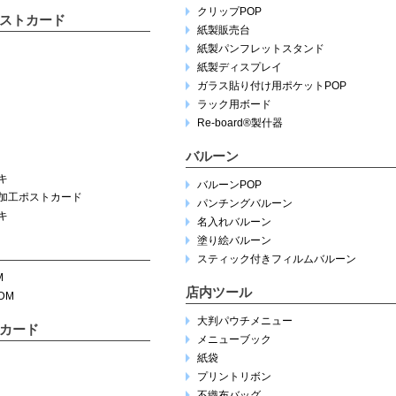
クリップPOP
ストカード
紙製販売台
紙製パンフレットスタンド
紙製ディスプレイ
ガラス貼り付け用ポケットPOP
ラック用ボード
Re-board®︎製什器
バルーン
キ
バルーンPOP
加工ポストカード
パンチングバルーン
キ
名入れバルーン
塗り絵バルーン
スティック付きフィルムバルーン
M
店内ツール
DM
大判パウチメニュー
カード
メニューブック
紙袋
プリントリボン
不織布バッグ