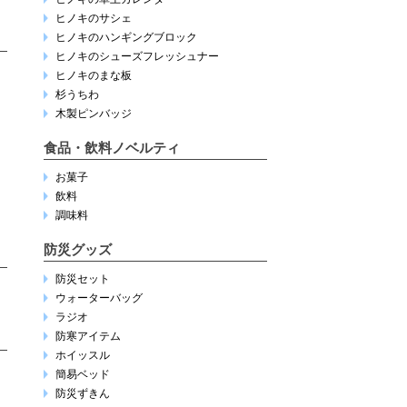
ヒノキのサシェ
ヒノキのハンギングブロック
ヒノキのシューズフレッシュナー
ヒノキのまな板
杉うちわ
木製ピンバッジ
食品・飲料ノベルティ
お菓子
飲料
調味料
防災グッズ
防災セット
ウォーターバッグ
ラジオ
防寒アイテム
ホイッスル
簡易ベッド
防災ずきん