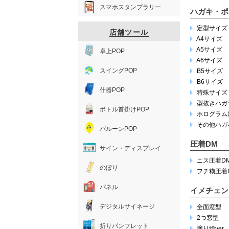
スマホスタンプラリー
ハガキ・ポ
定型サイズ
店舗ツール
A4サイズ
A5サイズ
卓上POP
A6サイズ
スイングPOP
B5サイズ
B6サイズ
什器POP
特殊サイズ
型抜きハガ
ボトル首掛けPOP
ホログラム
その他ハガ
バルーンPOP
圧着DM
サイン・ディスプレイ
ニス圧着D
のぼり
フチ糊圧着
パネル
イメチェン
デジタルサイネージ
全面窓型
2つ窓型
折りパンフレット
塗り絵ver.