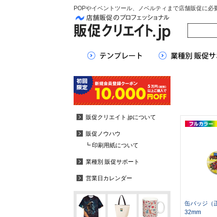
POPやイベントツール、ノベルティまで店舗販促に必
販促クリエイト.jpについて
販促ノウハウ
┗ 印刷用紙について
業種別 販促サポート
営業日カレンダー
缶バッジ（
32mm