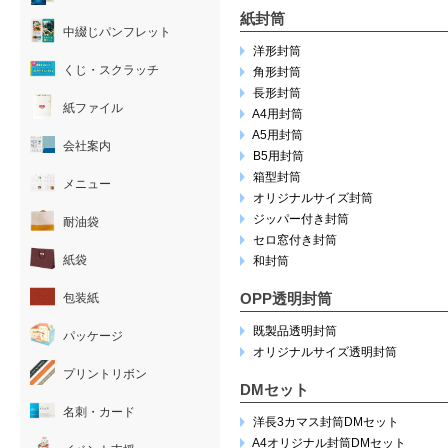
紙封筒
中綴じパンフレット
洋形封筒
くじ・スクラッチ
角形封筒
長形封筒
紙ファイル
A4用封筒
A5用封筒
会社案内
B5用封筒
箱型封筒
メニュー
オリジナルサイズ封筒
ジッパー付き封筒
耐油袋
セロ窓付き封筒
紙袋
和封筒
OPP透明封筒
包装紙
既製品透明封筒
パッケージ
オリジナルサイズ透明封筒
プリントリボン
DMセット
名刺・カード
洋長3カマス封筒DMセット
A4オリジナル封筒DMセット