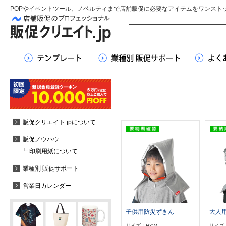
POPやイベントツール、ノベルティまで店舗販促に必要なアイテムをワンスト
販促クリエイト.jpについて
販促ノウハウ
┗ 印刷用紙について
業種別 販促サポート
営業日カレンダー
子供用防災ずきん
大人
サイズ：H×W
サイズ