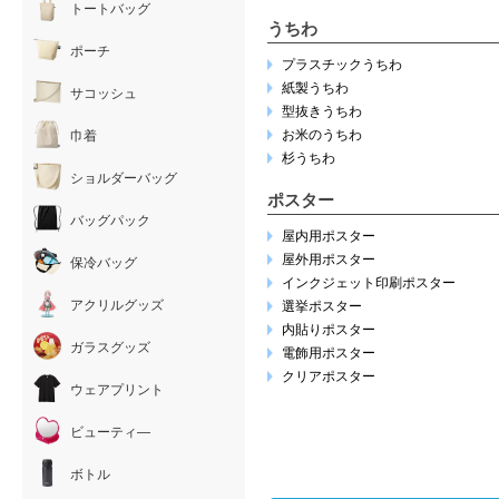
トートバッグ
うちわ
ポーチ
プラスチックうちわ
紙製うちわ
サコッシュ
型抜きうちわ
お米のうちわ
巾着
杉うちわ
ショルダーバッグ
ポスター
バッグパック
屋内用ポスター
屋外用ポスター
保冷バッグ
インクジェット印刷ポスター
アクリルグッズ
選挙ポスター
内貼りポスター
ガラスグッズ
電飾用ポスター
クリアポスター
ウェアプリント
ビューティ―
ボトル