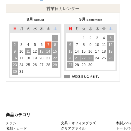
営業日カレンダー
8月
9月
August
September
日
月
火
水
木
金
土
日
月
火
水
木
金
土
1
1
2
3
4
5
2
3
4
5
6
7
8
6
7
8
9
10
11
12
9
10
11
12
13
14
15
13
14
15
16
17
18
19
16
17
18
19
20
21
22
20
21
22
23
24
25
26
23
24
25
26
27
28
29
27
28
29
30
30
31
が定休日となります。
商品カテゴリ
チラシ
文具・オフィスグッズ
木製ノベ
名刺・カード
クリアファイル
トートバ