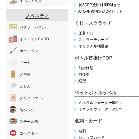
イベント支援
長3OPP透明封筒DMセット
A4OPP透明封筒DMセット
ノベルティ
くじ・スクラッチ
ジグソーパズル
圧着くじ
イメチェンCARD
スクラッチカード
オリジナル抽選箱
ボールペン
ボトル首掛けPOP
ノート
前掛け型
メモ帳
前後型
紐型
ふせん
ペットボトルラベル
クリアファイル
ミネラルウォーター550ml
ミネラルウォーター350ml
缶バッジ
名刺・カード
スチール缶
名刺
コースター
ショップカード