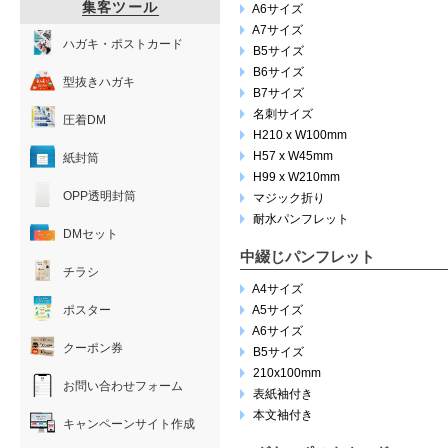
集客ツール
A6サイズ
A7サイズ
ハガキ・ポストカード
B5サイズ
B6サイズ
型抜きハガキ
B7サイズ
名刺サイズ
圧着DM
H210 x W100mm
H57 x W45mm
紙封筒
H99 x W210mm
OPP透明封筒
マジック折り
耐水パンフレット
DMセット
中綴じパンフレット
チラシ
A4サイズ
ポスター
A5サイズ
A6サイズ
クーポン券
B5サイズ
210x100mm
お問い合わせフォーム
表紙袖付き
本文袖付き
キャンペーンサイト作成