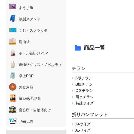
ようじ旗
紙製スタンド
くじ・スクラッチ
耐油袋
商品一覧
ボトル首掛けPOP
低価格グッズ・ノベルティ
チラシ
卓上POP
A版チラシ
B版チラシ
外食用品
D版チラシ
耐水チラシ
選挙/政治活動
特殊サイズ
官公庁・自治体向け
折りパンフレット
TVer広告
A4サイズ
A5サイズ