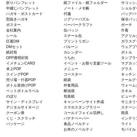
折りパンフレット
紙ファイル・紙フォルダー
サコッシ
中綴じパンフレット
ノート・メモ帳
ショルダ
ハガキ・ポストカード
付箋
バッグパ
型抜きハガキ
ジグソーパズル
保冷バッ
ポスター
ペーパークラフト
ポーチ
会社案内
缶バッジ
巾着
シール
スチール缶
アクリル
圧着DM
プリントリボン
ガラスグ
DMセット
バルーン
ウェアプ
紙封筒
カレンダー
ボトル
OPP透明封筒
うちわ
タンブラ
イメチェンCARD
イベント・お祭り支援ツール
マグカッ
卓上POP
メニュー
グラス
スイングPOP
コースター
キッチン
売り場・什器POP
紙袋
クールグ
ボトル首掛けPOP
外食用品
ウォーム
ペットボトルラベル
耐油袋
タオル
のぼり
包装紙
ビューテ
サイン・ディスプレイ
キャンペーンサイト作成
サニタリ
デジタルサイネージ
スマホスタンプラリー
ステーシ
クーポン券
コールドフォイル箔押し
雨具
くじ・スクラッチ
バナナペーパー
インテリ
パッケージ
食品ノベルティ
ライト
お米のノベルティ
モバイル