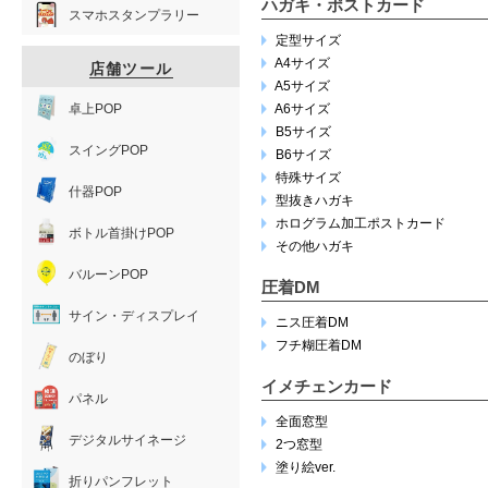
ハガキ・ポストカード
スマホスタンプラリー
定型サイズ
A4サイズ
店舗ツール
A5サイズ
卓上POP
A6サイズ
B5サイズ
スイングPOP
B6サイズ
特殊サイズ
什器POP
型抜きハガキ
ホログラム加工ポストカード
ボトル首掛けPOP
その他ハガキ
バルーンPOP
圧着DM
サイン・ディスプレイ
ニス圧着DM
フチ糊圧着DM
のぼり
イメチェンカード
パネル
全面窓型
デジタルサイネージ
2つ窓型
塗り絵ver.
折りパンフレット