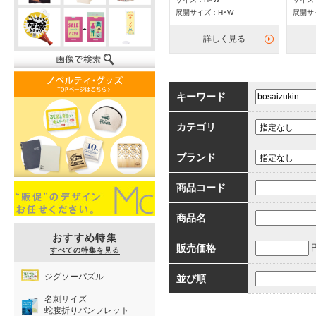
展開サイズ：H×W
展開サ
詳しく見る
キーワード
カテゴリ
ブランド
商品コード
商品名
おすすめ特集
販売価格
すべての特集を見る
ジグソーパズル
並び順
名刺サイズ
蛇腹折りパンフレット