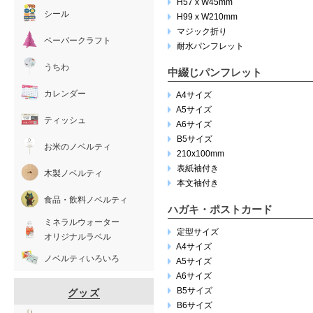
H57 x W45mm
シール
H99 x W210mm
マジック折り
ペーパークラフト
耐水パンフレット
うちわ
中綴じパンフレット
カレンダー
A4サイズ
A5サイズ
ティッシュ
A6サイズ
B5サイズ
お米のノベルティ
210x100mm
表紙袖付き
木製ノベルティ
本文袖付き
食品・飲料ノベルティ
ハガキ・ポストカード
ミネラルウォーター
定型サイズ
オリジナルラベル
A4サイズ
ノベルティいろいろ
A5サイズ
A6サイズ
B5サイズ
グッズ
B6サイズ