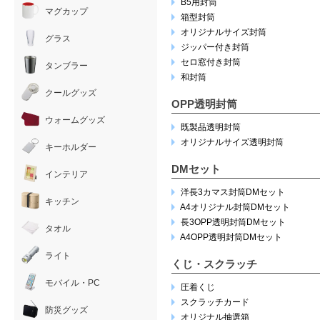
B5用封筒
マグカップ
箱型封筒
オリジナルサイズ封筒
グラス
ジッパー付き封筒
セロ窓付き封筒
タンブラー
和封筒
クールグッズ
OPP透明封筒
ウォームグッズ
既製品透明封筒
オリジナルサイズ透明封筒
キーホルダー
DMセット
インテリア
洋長3カマス封筒DMセット
キッチン
A4オリジナル封筒DMセット
長3OPP透明封筒DMセット
タオル
A4OPP透明封筒DMセット
ライト
くじ・スクラッチ
モバイル・PC
圧着くじ
スクラッチカード
防災グッズ
オリジナル抽選箱