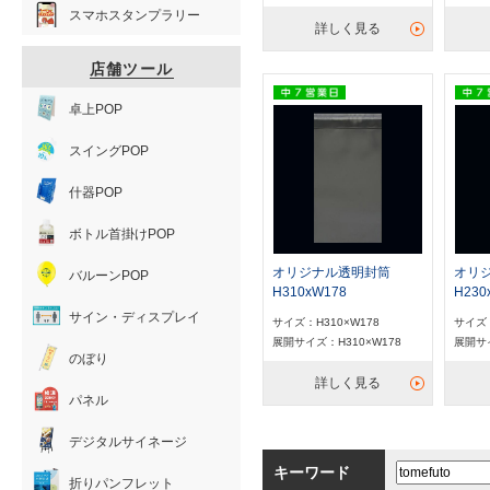
スマホスタンプラリー
詳しく見る
店舗ツール
卓上POP
スイングPOP
什器POP
ボトル首掛けPOP
オリジナル透明封筒
オリ
バルーンPOP
H310xW178
H230
サイン・ディスプレイ
サイズ：H310×W178
サイズ：
展開サイズ：H310×W178
展開サイ
のぼり
詳しく見る
パネル
デジタルサイネージ
キーワード
折りパンフレット