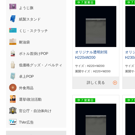
ようじ旗
紙製スタンド
くじ・スクラッチ
耐油袋
オリジナル透明封筒
オリ
ボトル首掛けPOP
H220xW200
H230
低価格グッズ・ノベルティ
サイズ：H220×W200
サイズ：
展開サイズ：H220×W200
展開サイ
卓上POP
詳しく見る
外食用品
選挙/政治活動
官公庁・自治体向け
TVer広告