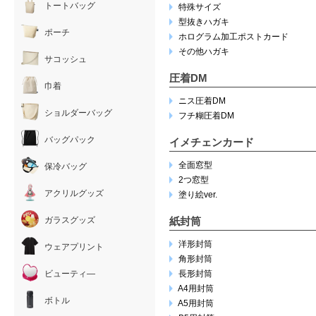
トートバッグ
特殊サイズ
型抜きハガキ
ポーチ
ホログラム加工ポストカード
その他ハガキ
サコッシュ
圧着DM
巾着
ニス圧着DM
ショルダーバッグ
フチ糊圧着DM
バッグパック
イメチェンカード
全面窓型
保冷バッグ
2つ窓型
アクリルグッズ
塗り絵ver.
ガラスグッズ
紙封筒
洋形封筒
ウェアプリント
角形封筒
ビューティ―
長形封筒
A4用封筒
ボトル
A5用封筒