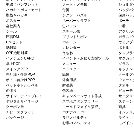
中綴じパンフレット
ノート・メモ帳
ショルダ
ハガキ・ポストカード
付箋
バッグパ
型抜きハガキ
ジグソーパズル
保冷バッ
ポスター
ペーパークラフト
ポーチ
会社案内
缶バッジ
巾着
シール
スチール缶
アクリル
圧着DM
プリントリボン
ガラスグ
DMセット
バルーン
ウェアプ
紙封筒
カレンダー
ボトル
OPP透明封筒
うちわ
タンブラ
イメチェンCARD
イベント・お祭り支援ツール
マグカッ
卓上POP
メニュー
グラス
スイングPOP
コースター
キッチン
売り場・什器POP
紙袋
クールグ
ボトル首掛けPOP
外食用品
ウォーム
ペットボトルラベル
耐油袋
タオル
のぼり
包装紙
ビューテ
サイン・ディスプレイ
キャンペーンサイト作成
サニタリ
デジタルサイネージ
スマホスタンプラリー
ステーシ
クーポン券
コールドフォイル箔押し
雨具
くじ・スクラッチ
バナナペーパー
インテリ
パッケージ
食品ノベルティ
ライト
お米のノベルティ
モバイル