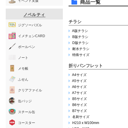
イベント支援
商品一覧
ノベルティ
チラシ
ジグソーパズル
A版チラシ
イメチェンCARD
B版チラシ
D版チラシ
ボールペン
耐水チラシ
特殊サイズ
ノート
折りパンフレット
メモ帳
A4サイズ
ふせん
A5サイズ
A6サイズ
クリアファイル
A7サイズ
B5サイズ
缶バッジ
B6サイズ
B7サイズ
スチール缶
名刺サイズ
コースター
H210 x W100mm