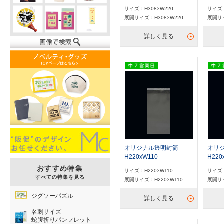
サイズ：H308×W220
サイズ：
展開サイズ：H308×W220
展開サイ
詳しく見る
オリジナル透明封筒
オリ
H220xW110
H220
おすすめ特集
サイズ：H220×W110
サイズ：
すべての特集を見る
展開サイズ：H220×W110
展開サイ
ジグソーパズル
詳しく見る
名刺サイズ
蛇腹折りパンフレット