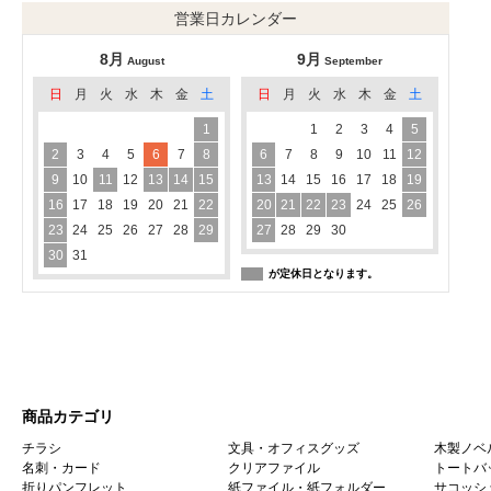
営業日カレンダー
8月
9月
August
September
日
月
火
水
木
金
土
日
月
火
水
木
金
土
1
1
2
3
4
5
2
3
4
5
6
7
8
6
7
8
9
10
11
12
9
10
11
12
13
14
15
13
14
15
16
17
18
19
16
17
18
19
20
21
22
20
21
22
23
24
25
26
23
24
25
26
27
28
29
27
28
29
30
30
31
が定休日となります。
商品カテゴリ
チラシ
文具・オフィスグッズ
木製ノベ
名刺・カード
クリアファイル
トートバ
折りパンフレット
紙ファイル・紙フォルダー
サコッシ