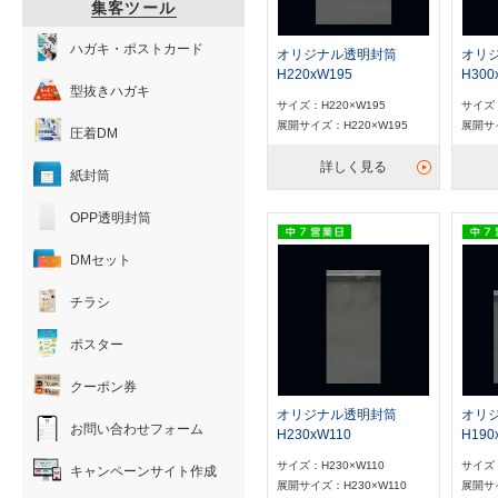
集客ツール
ハガキ・ポストカード
オリジナル透明封筒
オリ
H220xW195
H300
型抜きハガキ
サイズ：H220×W195
サイズ：
展開サイズ：H220×W195
展開サイ
圧着DM
詳しく見る
紙封筒
OPP透明封筒
DMセット
チラシ
ポスター
クーポン券
オリジナル透明封筒
オリ
お問い合わせフォーム
H230xW110
H190
サイズ：H230×W110
サイズ：
キャンペーンサイト作成
展開サイズ：H230×W110
展開サイ