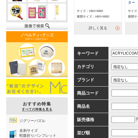
ター
サイズ：H90×W90
サイズ：
展開サイズ：H90×W90
展開サイ
詳しく見る
キーワード
カテゴリ
ブランド
商品コード
おすすめ特集
商品名
すべての特集を見る
販売価格
ジグソーパズル
名刺サイズ
並び順
蛇腹折りパンフレット