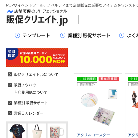
POPやイベントツール、ノベルティまで店舗販促に必要なアイテムをワンスト
販促クリエイト.jpについて
販促ノウハウ
┗ 印刷用紙について
業種別 販促サポート
営業日カレンダー
アクリルコースター
アク