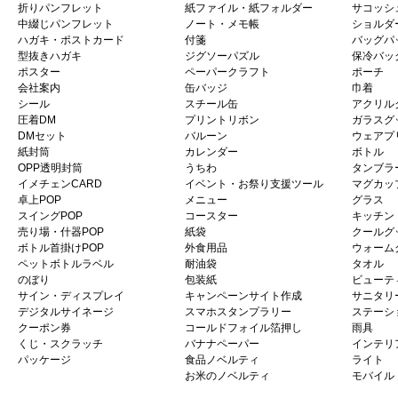
折りパンフレット
紙ファイル・紙フォルダー
サコッシ
中綴じパンフレット
ノート・メモ帳
ショルダ
ハガキ・ポストカード
付箋
バッグパ
型抜きハガキ
ジグソーパズル
保冷バッ
ポスター
ペーパークラフト
ポーチ
会社案内
缶バッジ
巾着
シール
スチール缶
アクリル
圧着DM
プリントリボン
ガラスグ
DMセット
バルーン
ウェアプ
紙封筒
カレンダー
ボトル
OPP透明封筒
うちわ
タンブラ
イメチェンCARD
イベント・お祭り支援ツール
マグカッ
卓上POP
メニュー
グラス
スイングPOP
コースター
キッチン
売り場・什器POP
紙袋
クールグ
ボトル首掛けPOP
外食用品
ウォーム
ペットボトルラベル
耐油袋
タオル
のぼり
包装紙
ビューテ
サイン・ディスプレイ
キャンペーンサイト作成
サニタリ
デジタルサイネージ
スマホスタンプラリー
ステーシ
クーポン券
コールドフォイル箔押し
雨具
くじ・スクラッチ
バナナペーパー
インテリ
パッケージ
食品ノベルティ
ライト
お米のノベルティ
モバイル