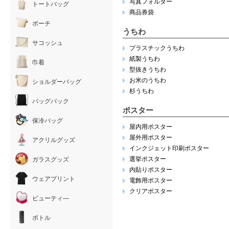
写真フォルダー
トートバッグ
商品券袋
ポーチ
うちわ
サコッシュ
プラスチックうちわ
紙製うちわ
巾着
型抜きうちわ
お米のうちわ
ショルダーバッグ
杉うちわ
バッグパック
ポスター
保冷バッグ
屋内用ポスター
屋外用ポスター
アクリルグッズ
インクジェット印刷ポスター
選挙ポスター
ガラスグッズ
内貼りポスター
ウェアプリント
電飾用ポスター
クリアポスター
ビューティ―
ボトル