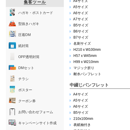
A4サイズ
集客ツール
A5サイズ
ハガキ・ポストカード
A6サイズ
A7サイズ
型抜きハガキ
B5サイズ
B6サイズ
圧着DM
B7サイズ
名刺サイズ
紙封筒
H210 x W100mm
H57 x W45mm
OPP透明封筒
H99 x W210mm
DMセット
マジック折り
耐水パンフレット
チラシ
中綴じパンフレット
ポスター
A4サイズ
A5サイズ
クーポン券
A6サイズ
お問い合わせフォーム
B5サイズ
210x100mm
キャンペーンサイト作成
表紙袖付き