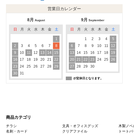
営業日カレンダー
8月
9月
August
September
日
月
火
水
木
金
土
日
月
火
水
木
金
土
1
1
2
3
4
5
2
3
4
5
6
7
8
6
7
8
9
10
11
12
9
10
11
12
13
14
15
13
14
15
16
17
18
19
16
17
18
19
20
21
22
20
21
22
23
24
25
26
23
24
25
26
27
28
29
27
28
29
30
30
31
が定休日となります。
商品カテゴリ
チラシ
文具・オフィスグッズ
木製ノベ
名刺・カード
クリアファイル
トートバ