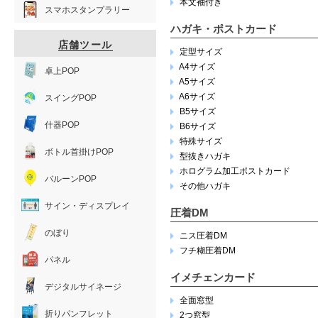
本文袖付き
スマホスタンプラリー
ハガキ・ポストカード
店舗ツール
定型サイズ
A4サイズ
卓上POP
A5サイズ
A6サイズ
スイングPOP
B5サイズ
什器POP
B6サイズ
特殊サイズ
ボトル首掛けPOP
型抜きハガキ
ホログラム加工ポストカード
バルーンPOP
その他ハガキ
サイン・ディスプレイ
圧着DM
のぼり
ニス圧着DM
フチ糊圧着DM
パネル
イメチェンカード
デジタルサイネージ
全面窓型
折りパンフレット
2つ窓型