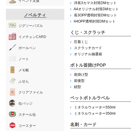
イベント支援
洋長3カマス封筒DMセット
A4オリジナル封筒DMセット
ノベルティ
長3OPP透明封筒DMセット
A4OPP透明封筒DMセット
ジグソーパズル
くじ・スクラッチ
イメチェンCARD
圧着くじ
ボールペン
スクラッチカード
オリジナル抽選箱
ノート
ボトル首掛けPOP
メモ帳
前掛け型
前後型
ふせん
紐型
クリアファイル
ペットボトルラベル
缶バッジ
ミネラルウォーター550ml
ミネラルウォーター350ml
スチール缶
名刺・カード
コースター