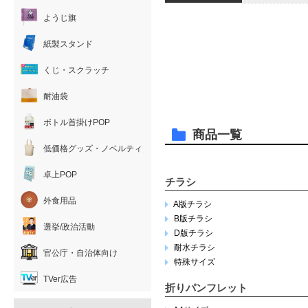
ようじ旗
紙製スタンド
くじ・スクラッチ
耐油袋
ボトル首掛けPOP
商品一覧
低価格グッズ・ノベルティ
卓上POP
チラシ
外食用品
A版チラシ
B版チラシ
選挙/政治活動
D版チラシ
耐水チラシ
官公庁・自治体向け
特殊サイズ
TVer広告
折りパンフレット