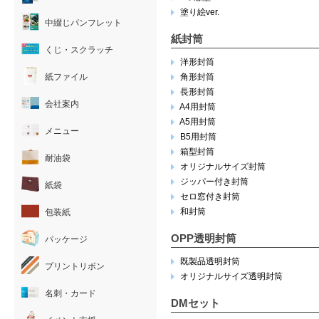
塗り絵ver.
中綴じパンフレット
紙封筒
くじ・スクラッチ
洋形封筒
紙ファイル
角形封筒
長形封筒
会社案内
A4用封筒
A5用封筒
メニュー
B5用封筒
箱型封筒
耐油袋
オリジナルサイズ封筒
ジッパー付き封筒
紙袋
セロ窓付き封筒
和封筒
包装紙
OPP透明封筒
パッケージ
既製品透明封筒
プリントリボン
オリジナルサイズ透明封筒
名刺・カード
DMセット