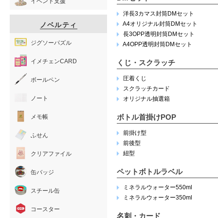
イベント支援
洋長3カマス封筒DMセット
A4オリジナル封筒DMセット
ノベルティ
長3OPP透明封筒DMセット
ジグソーパズル
A4OPP透明封筒DMセット
イメチェンCARD
くじ・スクラッチ
圧着くじ
ボールペン
スクラッチカード
ノート
オリジナル抽選箱
ボトル首掛けPOP
メモ帳
前掛け型
ふせん
前後型
紐型
クリアファイル
ペットボトルラベル
缶バッジ
ミネラルウォーター550ml
スチール缶
ミネラルウォーター350ml
コースター
名刺・カード