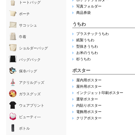
ポケットフォルダー
トートバッグ
写真フォルダー
商品券袋
ポーチ
うちわ
サコッシュ
プラスチックうちわ
巾着
紙製うちわ
型抜きうちわ
ショルダーバッグ
お米のうちわ
杉うちわ
バッグパック
ポスター
保冷バッグ
屋内用ポスター
アクリルグッズ
屋外用ポスター
インクジェット印刷ポスター
ガラスグッズ
選挙ポスター
ウェアプリント
内貼りポスター
電飾用ポスター
ビューティ―
クリアポスター
ボトル