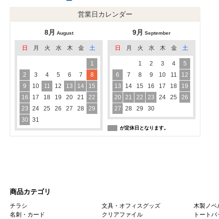
営業日カレンダー
8月
9月
August
September
日
月
火
水
木
金
土
日
月
火
水
木
金
土
1
1
2
3
4
5
2
3
4
5
6
7
8
6
7
8
9
10
11
12
9
10
11
12
13
14
15
13
14
15
16
17
18
19
16
17
18
19
20
21
22
20
21
22
23
24
25
26
23
24
25
26
27
28
29
27
28
29
30
30
31
が定休日となります。
商品カテゴリ
チラシ
文具・オフィスグッズ
木製ノベ
名刺・カード
クリアファイル
トートバ