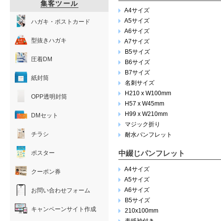
集客ツール
A4サイズ
A5サイズ
ハガキ・ポストカード
A6サイズ
型抜きハガキ
A7サイズ
B5サイズ
圧着DM
B6サイズ
B7サイズ
紙封筒
名刺サイズ
H210 x W100mm
OPP透明封筒
H57 x W45mm
H99 x W210mm
DMセット
マジック折り
チラシ
耐水パンフレット
中綴じパンフレット
ポスター
A4サイズ
クーポン券
A5サイズ
A6サイズ
お問い合わせフォーム
B5サイズ
キャンペーンサイト作成
210x100mm