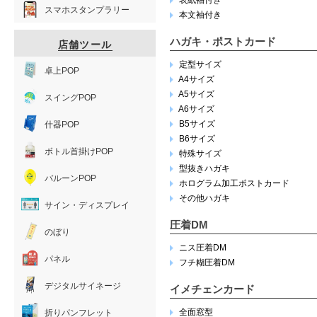
表紙袖付き
スマホスタンプラリー
本文袖付き
ハガキ・ポストカード
店舗ツール
定型サイズ
卓上POP
A4サイズ
A5サイズ
スイングPOP
A6サイズ
B5サイズ
什器POP
B6サイズ
ボトル首掛けPOP
特殊サイズ
型抜きハガキ
バルーンPOP
ホログラム加工ポストカード
その他ハガキ
サイン・ディスプレイ
圧着DM
のぼり
ニス圧着DM
パネル
フチ糊圧着DM
デジタルサイネージ
イメチェンカード
全面窓型
折りパンフレット