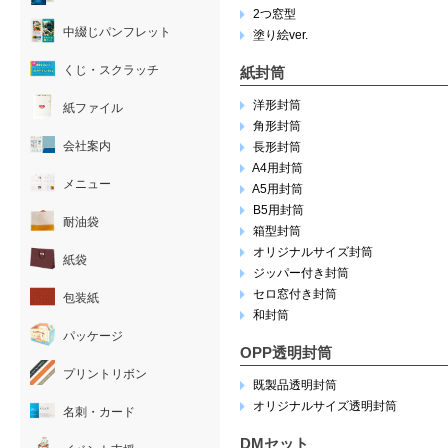
2つ窓型
中綴じパンフレット
塗り絵ver.
くじ・スクラッチ
紙封筒
洋形封筒
紙ファイル
角形封筒
会社案内
長形封筒
A4用封筒
メニュー
A5用封筒
B5用封筒
耐油袋
箱型封筒
オリジナルサイズ封筒
紙袋
ジッパー付き封筒
セロ窓付き封筒
包装紙
和封筒
パッケージ
OPP透明封筒
プリントリボン
既製品透明封筒
オリジナルサイズ透明封筒
名刺・カード
DMセット