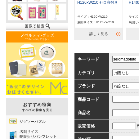
H120xW210 セロ窓付き
H14
サイズ：H120×W210
サイズ：
展開サイズ：H120×W210
展開サイ
詳しく見る
キーワード
カテゴリ
ブランド
商品コード
おすすめ特集
すべての特集を見る
商品名
ジグソーパズル
販売価格
名刺サイズ
蛇腹折りパンフレット