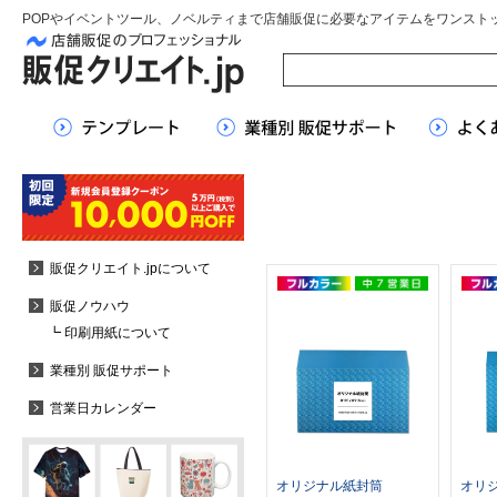
POPやイベントツール、ノベルティまで店舗販促に必要なアイテムをワンスト
販促クリエイト.jpについて
販促ノウハウ
┗ 印刷用紙について
業種別 販促サポート
営業日カレンダー
オリジナル紙封筒
オリ