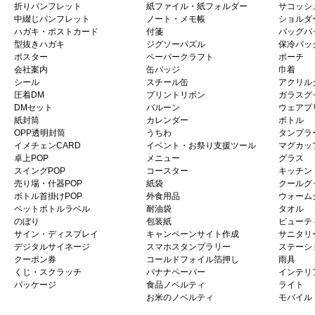
折りパンフレット
紙ファイル・紙フォルダー
サコッシ
中綴じパンフレット
ノート・メモ帳
ショルダ
ハガキ・ポストカード
付箋
バッグパ
型抜きハガキ
ジグソーパズル
保冷バッ
ポスター
ペーパークラフト
ポーチ
会社案内
缶バッジ
巾着
シール
スチール缶
アクリル
圧着DM
プリントリボン
ガラスグ
DMセット
バルーン
ウェアプ
紙封筒
カレンダー
ボトル
OPP透明封筒
うちわ
タンブラ
イメチェンCARD
イベント・お祭り支援ツール
マグカッ
卓上POP
メニュー
グラス
スイングPOP
コースター
キッチン
売り場・什器POP
紙袋
クールグ
ボトル首掛けPOP
外食用品
ウォーム
ペットボトルラベル
耐油袋
タオル
のぼり
包装紙
ビューテ
サイン・ディスプレイ
キャンペーンサイト作成
サニタリ
デジタルサイネージ
スマホスタンプラリー
ステーシ
クーポン券
コールドフォイル箔押し
雨具
くじ・スクラッチ
バナナペーパー
インテリ
パッケージ
食品ノベルティ
ライト
お米のノベルティ
モバイル