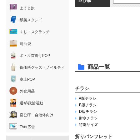
並び順
ようじ旗
紙製スタンド
くじ・スクラッチ
耐油袋
ボトル首掛けPOP
商品一覧
低価格グッズ・ノベルティ
卓上POP
チラシ
外食用品
A版チラシ
選挙/政治活動
B版チラシ
D版チラシ
官公庁・自治体向け
耐水チラシ
特殊サイズ
TVer広告
折りパンフレット