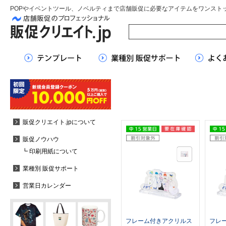
POPやイベントツール、ノベルティまで店舗販促に必要なアイテムをワンスト
販促クリエイト.jpについて
販促ノウハウ
┗ 印刷用紙について
業種別 販促サポート
営業日カレンダー
フレーム付きアクリルス
フレ