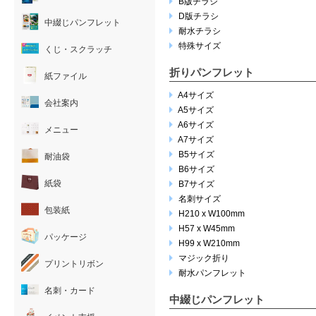
B版チラシ
D版チラシ
中綴じパンフレット
耐水チラシ
特殊サイズ
くじ・スクラッチ
折りパンフレット
紙ファイル
A4サイズ
会社案内
A5サイズ
A6サイズ
メニュー
A7サイズ
B5サイズ
耐油袋
B6サイズ
紙袋
B7サイズ
名刺サイズ
包装紙
H210 x W100mm
H57 x W45mm
パッケージ
H99 x W210mm
マジック折り
プリントリボン
耐水パンフレット
名刺・カード
中綴じパンフレット