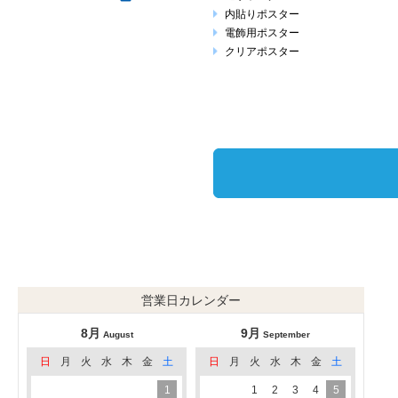
内貼りポスター
電飾用ポスター
クリアポスター
営業日カレンダー
8月
9月
August
September
日
月
火
水
木
金
土
日
月
火
水
木
金
土
1
1
2
3
4
5