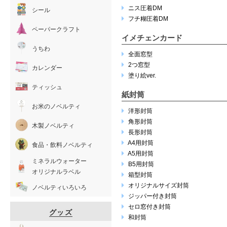
ニス圧着DM
シール
フチ糊圧着DM
ペーパークラフト
イメチェンカード
うちわ
全面窓型
2つ窓型
カレンダー
塗り絵ver.
ティッシュ
紙封筒
お米のノベルティ
洋形封筒
角形封筒
木製ノベルティ
長形封筒
A4用封筒
食品・飲料ノベルティ
A5用封筒
ミネラルウォーター
B5用封筒
オリジナルラベル
箱型封筒
オリジナルサイズ封筒
ノベルティいろいろ
ジッパー付き封筒
セロ窓付き封筒
グッズ
和封筒