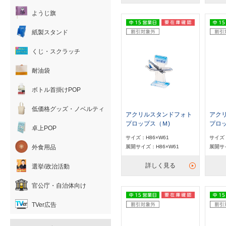
ようじ旗
紙製スタンド
くじ・スクラッチ
耐油袋
ボトル首掛けPOP
低価格グッズ・ノベルティ
アクリルスタンドフォト
アク
プロップス（Ｍ)
プロッ
卓上POP
サイズ：H86×W61
サイズ：
外食用品
展開サイズ：H86×W61
展開サイ
詳しく見る
選挙/政治活動
官公庁・自治体向け
TVer広告