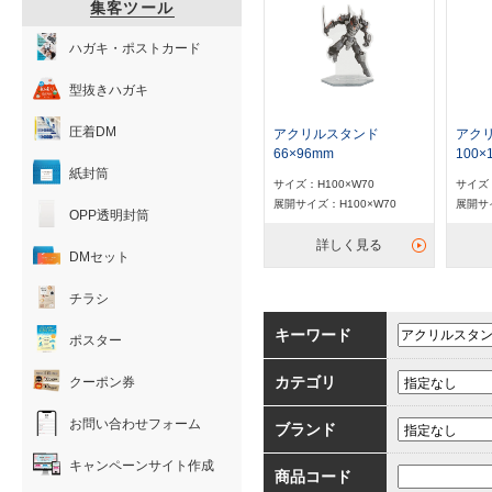
集客ツール
ハガキ・ポストカード
型抜きハガキ
圧着DM
アクリルスタンド
アク
66×96mm
100×
紙封筒
サイズ：H100×W70
サイズ：
展開サイズ：H100×W70
展開サイ
OPP透明封筒
詳しく見る
DMセット
チラシ
キーワード
ポスター
カテゴリ
クーポン券
お問い合わせフォーム
ブランド
キャンペーンサイト作成
商品コード