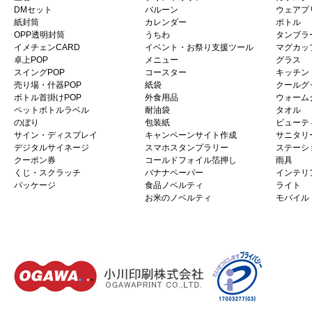
DMセット
バルーン
ウェアプ
紙封筒
カレンダー
ボトル
OPP透明封筒
うちわ
タンブラ
イメチェンCARD
イベント・お祭り支援ツール
マグカッ
卓上POP
メニュー
グラス
スイングPOP
コースター
キッチン
売り場・什器POP
紙袋
クールグ
ボトル首掛けPOP
外食用品
ウォーム
ペットボトルラベル
耐油袋
タオル
のぼり
包装紙
ビューテ
サイン・ディスプレイ
キャンペーンサイト作成
サニタリ
デジタルサイネージ
スマホスタンプラリー
ステーシ
クーポン券
コールドフォイル箔押し
雨具
くじ・スクラッチ
バナナペーパー
インテリ
パッケージ
食品ノベルティ
ライト
お米のノベルティ
モバイル