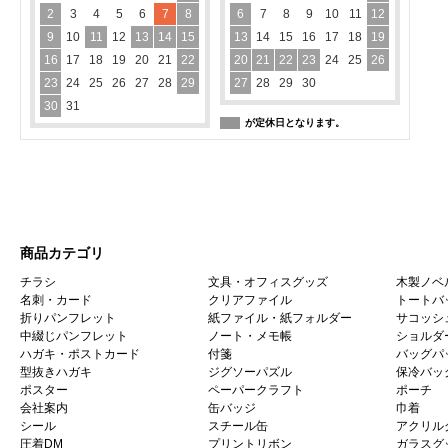
2
3
4
5
6
7
8
6
7
8
9
10
11
12
9
10
11
12
13
14
15
13
14
15
16
17
18
19
16
17
18
19
20
21
22
20
21
22
23
24
25
26
23
24
25
26
27
28
29
27
28
29
30
30
31
が定休日となります。
商品カテゴリ
チラシ
文具・オフィスグッズ
木製ノベ
名刺・カード
クリアファイル
トートバ
折りパンフレット
紙ファイル・紙フォルダー
サコッシ
中綴じパンフレット
ノート・メモ帳
ショルダ
ハガキ・ポストカード
付箋
バッグパ
型抜きハガキ
ジグソーパズル
保冷バッ
ポスター
ペーパークラフト
ポーチ
会社案内
缶バッジ
巾着
シール
スチール缶
アクリル
圧着DM
プリントリボン
ガラスグ