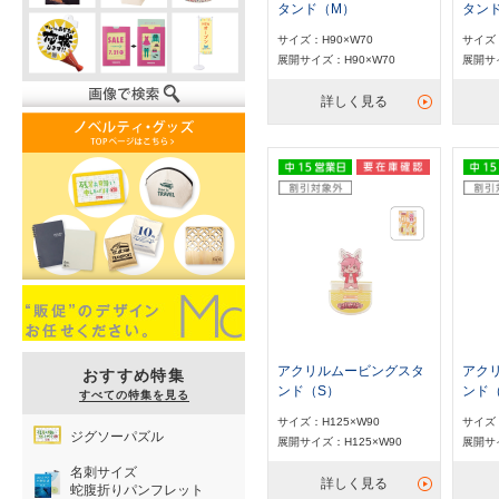
タンド（M）
タンド
サイズ：H90×W70
サイズ：
展開サイズ：H90×W70
展開サイ
詳しく見る
アクリルムービングスタ
アク
おすすめ特集
ンド（S）
ンド
すべての特集を見る
サイズ：H125×W90
サイズ：
ジグソーパズル
展開サイズ：H125×W90
展開サイ
名刺サイズ
詳しく見る
蛇腹折りパンフレット