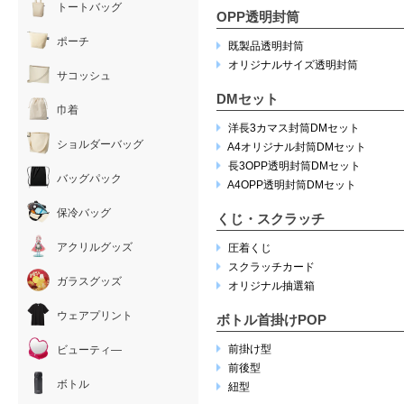
トートバッグ
OPP透明封筒
ポーチ
既製品透明封筒
オリジナルサイズ透明封筒
サコッシュ
DMセット
巾着
洋長3カマス封筒DMセット
ショルダーバッグ
A4オリジナル封筒DMセット
長3OPP透明封筒DMセット
バッグパック
A4OPP透明封筒DMセット
保冷バッグ
くじ・スクラッチ
アクリルグッズ
圧着くじ
スクラッチカード
ガラスグッズ
オリジナル抽選箱
ウェアプリント
ボトル首掛けPOP
前掛け型
ビューティ―
前後型
ボトル
紐型