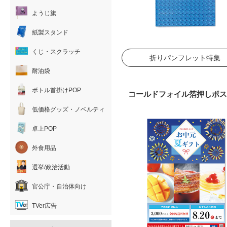
ようじ旗
紙製スタンド
くじ・スクラッチ
折りパンフレット特集
耐油袋
ボトル首掛けPOP
コールドフォイル箔押しポス
低価格グッズ・ノベルティ
卓上POP
外食用品
選挙/政治活動
官公庁・自治体向け
TVer広告