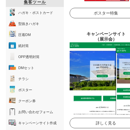
集客ツール
ハガキ・ポストカード
ポスター特集
型抜きハガキ
キャンペーンサイト
圧着DM
（展示会）
紙封筒
OPP透明封筒
DMセット
チラシ
ポスター
クーポン券
お問い合わせフォーム
詳しく見る
キャンペーンサイト作成