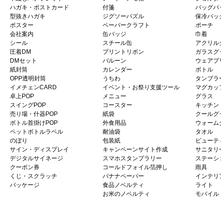
ハガキ・ポストカード
付箋
バッグパ
型抜きハガキ
ジグソーパズル
保冷バッ
ポスター
ペーパークラフト
ポーチ
会社案内
缶バッジ
巾着
シール
スチール缶
アクリル
圧着DM
プリントリボン
ガラスグ
DMセット
バルーン
ウェアプ
紙封筒
カレンダー
ボトル
OPP透明封筒
うちわ
タンブラ
イメチェンCARD
イベント・お祭り支援ツール
マグカッ
卓上POP
メニュー
グラス
スイングPOP
コースター
キッチン
売り場・什器POP
紙袋
クールグ
ボトル首掛けPOP
外食用品
ウォーム
ペットボトルラベル
耐油袋
タオル
のぼり
包装紙
ビューテ
サイン・ディスプレイ
キャンペーンサイト作成
サニタリ
デジタルサイネージ
スマホスタンプラリー
ステーシ
クーポン券
コールドフォイル箔押し
雨具
くじ・スクラッチ
バナナペーパー
インテリ
パッケージ
食品ノベルティ
ライト
お米のノベルティ
モバイル