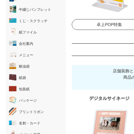
中綴じパンフレット
くじ・スクラッチ
卓上POP特集
紙ファイル
会社案内
メニュー
耐油袋
店舗装飾と
商品
紙袋
包装紙
デジタルサイネージ
パッケージ
プリントリボン
名刺・カード