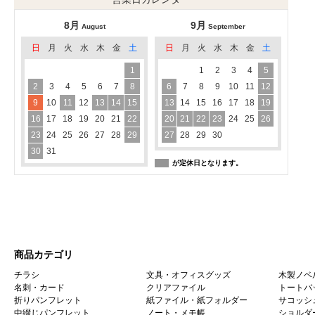
8月
9月
August
September
日
月
火
水
木
金
土
日
月
火
水
木
金
土
1
1
2
3
4
5
2
3
4
5
6
7
8
6
7
8
9
10
11
12
9
10
11
12
13
14
15
13
14
15
16
17
18
19
16
17
18
19
20
21
22
20
21
22
23
24
25
26
23
24
25
26
27
28
29
27
28
29
30
30
31
が定休日となります。
商品カテゴリ
チラシ
文具・オフィスグッズ
木製ノベ
名刺・カード
クリアファイル
トートバ
折りパンフレット
紙ファイル・紙フォルダー
サコッシ
中綴じパンフレット
ノート・メモ帳
ショルダ