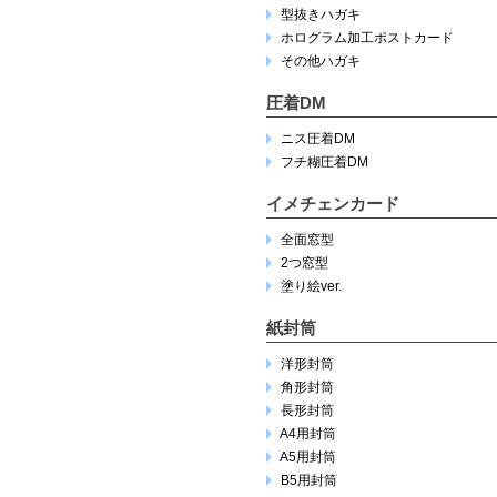
型抜きハガキ
ホログラム加工ポストカード
その他ハガキ
圧着DM
ニス圧着DM
フチ糊圧着DM
イメチェンカード
全面窓型
2つ窓型
塗り絵ver.
紙封筒
洋形封筒
角形封筒
長形封筒
A4用封筒
A5用封筒
B5用封筒