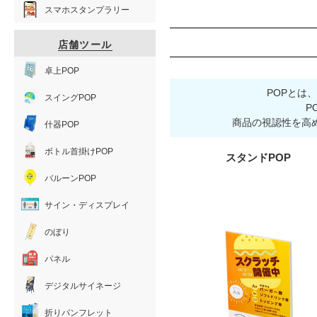
スマホスタンプラリー
店舗ツール
卓上POP
POPとは
スイングPOP
P
商品の視認性を高
什器POP
ボトル首掛けPOP
スタンドPOP
バルーンPOP
サイン・ディスプレイ
のぼり
パネル
デジタルサイネージ
折りパンフレット