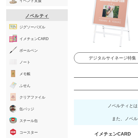
イベント支援
ノベルティ
ジグソーパズル
イメチェンCARD
ボールペン
デジタルサイネージ特集
ノート
メモ帳
ふせん
クリアファイル
ノベルティとは
缶バッジ
また、ノベル
スチール缶
コースター
イメチェンCARD