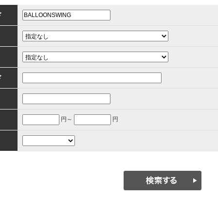
ド
ド
円～
円