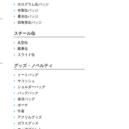
ホログラム缶バッジ
布製缶バッジ
蓄光缶バッジ
四角形缶バッジ
スチール缶
丸型缶
蝶番缶
スライド缶
グッズ・ノベルティ
トートバッグ
サコッシュ
ショルダーバッグ
バッグパック
保冷バッグ
ポーチ
巾着
アクリルグッズ
ガラスグッズ