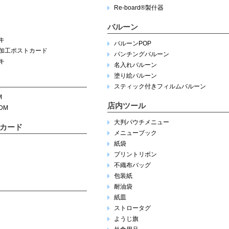
Re-board®︎製什器
バルーン
キ
バルーンPOP
加工ポストカード
パンチングバルーン
キ
名入れバルーン
塗り絵バルーン
スティック付きフィルムバルーン
M
店内ツール
DM
大判パウチメニュー
カード
メニューブック
紙袋
プリントリボン
不織布バッグ
包装紙
耐油袋
紙皿
ストロータグ
ようじ旗