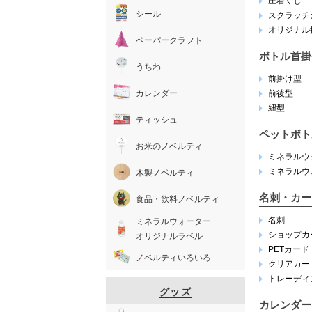
圧着くじ
シール
スクラッチ
オリジナル
ペーパークラフト
ボトル首掛
うちわ
前掛け型
カレンダー
前後型
紐型
ティッシュ
ペットボト
お米のノベルティ
ミネラルウォ
ミネラルウォ
木製ノベルティ
名刺・カー
食品・飲料ノベルティ
名刺
ミネラルウォーター
ショップカ
オリジナルラベル
PETカード
ノベルティいろいろ
クリアカー
トレーディ
グッズ
カレンダー