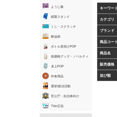
ようじ旗
キーワー
紙製スタンド
カテゴリ
くじ・スクラッチ
ブランド
耐油袋
商品コー
ボトル首掛けPOP
商品名
低価格グッズ・ノベルティ
販売価格
卓上POP
並び順
外食用品
選挙/政治活動
官公庁・自治体向け
TVer広告