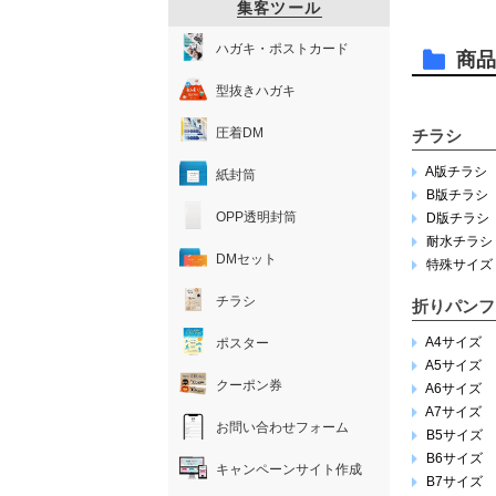
集客ツール
ハガキ・ポストカード
商品
型抜きハガキ
圧着DM
チラシ
A版チラシ
紙封筒
B版チラシ
OPP透明封筒
D版チラシ
耐水チラシ
DMセット
特殊サイズ
チラシ
折りパンフ
A4サイズ
ポスター
A5サイズ
クーポン券
A6サイズ
A7サイズ
お問い合わせフォーム
B5サイズ
B6サイズ
キャンペーンサイト作成
B7サイズ