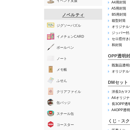
イベント支援
A4用封筒
A5用封筒
ノベルティ
B5用封筒
箱型封筒
ジグソーパズル
オリジナル
ジッパー付
イメチェンCARD
セロ窓付き
和封筒
ボールペン
OPP透明
ノート
既製品透明
メモ帳
オリジナル
ふせん
DMセット
クリアファイル
洋長3カマ
A4オリジ
缶バッジ
長3OPP透
A4OPP透
スチール缶
くじ・スク
コースター