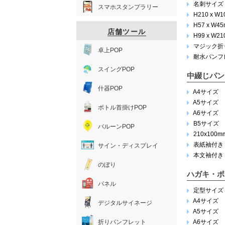
名刺サイズ
スマホスタンプラリー
H210 x W
H57 x W4
店舗ツール
H99 x W2
マジック折
卓上POP
耐水パンフ
スイングPOP
中綴じパン
什器POP
A4サイズ
A5サイズ
ボトル首掛けPOP
A6サイズ
B5サイズ
バルーンPOP
210x100m
表紙袖付き
サイン・ディスプレイ
本文袖付き
のぼり
ハガキ・ポ
パネル
定型サイズ
A4サイズ
デジタルサイネージ
A5サイズ
折りパンフレット
A6サイズ