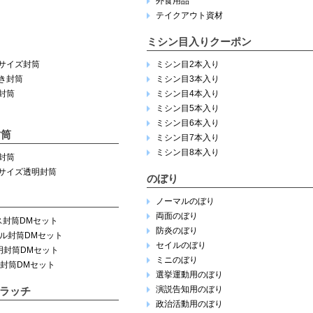
外食用品
テイクアウト資材
ミシン目入りクーポン
サイズ封筒
ミシン目2本入り
き封筒
ミシン目3本入り
封筒
ミシン目4本入り
ミシン目5本入り
ミシン目6本入り
封筒
ミシン目7本入り
ミシン目8本入り
封筒
サイズ透明封筒
のぼり
ノーマルのぼり
両面のぼり
ス封筒DMセット
防炎のぼり
ナル封筒DMセット
セイルのぼり
明封筒DMセット
ミニのぼり
明封筒DMセット
選挙運動用のぼり
演説告知用のぼり
ラッチ
政治活動用のぼり