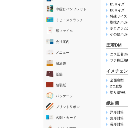
B5サイズ
中綴じパンフレット
B6サイズ
特殊サイズ
くじ・スクラッチ
型抜きハガ
ホログラム
紙ファイル
その他ハガ
会社案内
圧着DM
メニュー
ニス圧着D
フチ糊圧着
耐油袋
イメチェン
紙袋
全面窓型
包装紙
2つ窓型
塗り絵ver.
パッケージ
紙封筒
プリントリボン
洋形封筒
名刺・カード
角形封筒
長形封筒