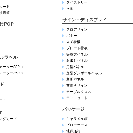
タペストリー
カード
横幕
抽選箱
サイン・ディスプレイ
けPOP
フロアサイン
バナー
立て看板
プレート看板
等身大パネル
ルラベル
顔出しパネル
ーター550ml
定型パネル
ーター350ml
定型ダンボールパネル
変形パネル
ド
前置きサイン
テーブルクロス
テントセット
ード
パッケージ
ド
ングカード
キャラメル箱
ピローケース
地獄底箱