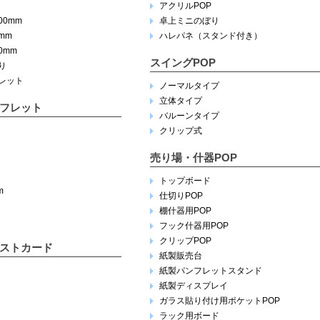
アクリルPOP
100mm
卓上ミニのぼり
5mm
ハレパネ（スタンド付き）
10mm
スイングPOP
り
レット
ノーマルタイプ
立体タイプ
フレット
バルーンタイプ
クリップ式
売り場・什器POP
トップボード
m
仕切りPOP
棚什器用POP
フック什器用POP
クリップPOP
ストカード
紙製販売台
紙製パンフレットスタンド
紙製ディスプレイ
ガラス貼り付け用ポケットPOP
ラック用ボード