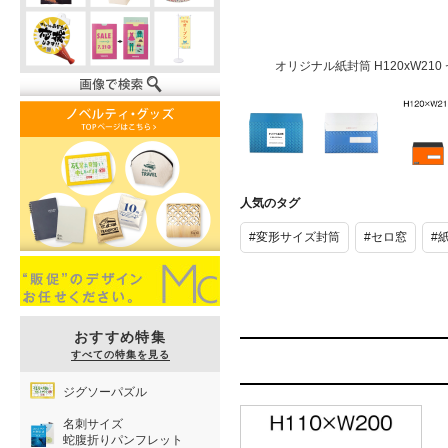
オリジナル紙封筒 H120xW210
オリジナル紙
オリジナル紙
オリジナ
封筒
封筒
封筒
人気のタグ
H120xW210
H120xW210
H120xW2
セロ窓付き
セロ窓付き
セロ窓付
#変形サイズ封筒
#セロ窓
#
おすすめ特集
すべての特集を見る
ジグソーパズル
名刺サイズ
蛇腹折りパンフレット