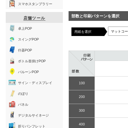
スマホスタンプラリー
部数と印刷パターンを選択
店舗ツール
卓上POP
用紙を選択
スイングPOP
什器POP
ボトル首掛けPOP
バルーンPOP
サイン・ディスプレイ
100
のぼり
200
パネル
300
デジタルサイネージ
400
折りパンフレット