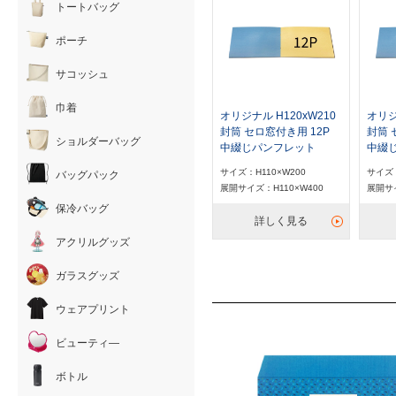
トートバッグ
ポーチ
サコッシュ
巾着
オリジナル H120xW210
オリジ
封筒 セロ窓付き用 12P
封筒 
ショルダーバッグ
中綴じパンフレット
中綴
サイズ：H110×W200
サイズ：
バッグパック
展開サイズ：H110×W400
展開サイ
保冷バッグ
詳しく見る
アクリルグッズ
ガラスグッズ
ウェアプリント
ビューティ―
ボトル