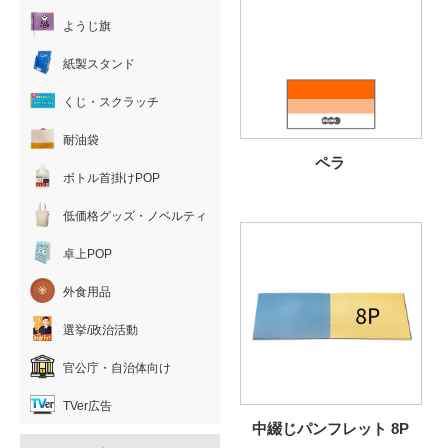
ようじ旗
紙製スタンド
くじ・スクラッチ
耐油袋
ペラ
ボトル首掛けPOP
低価格グッズ・ノベルティ
卓上POP
外食用品
選挙/政治活動
官公庁・自治体向け
TVer広告
中綴じパンフレット 8P