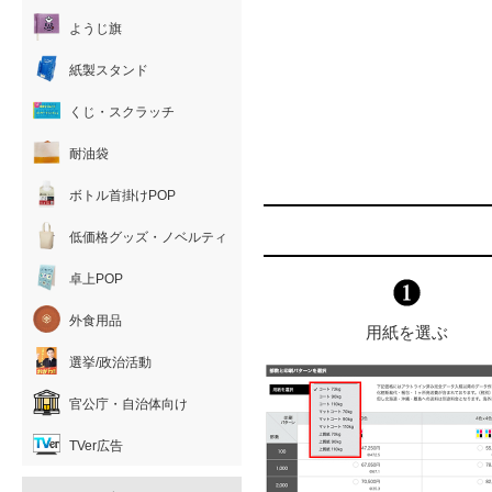
ようじ旗
紙製スタンド
くじ・スクラッチ
耐油袋
ボトル首掛けPOP
低価格グッズ・ノベルティ
卓上POP
外食用品
用紙を選ぶ
選挙/政治活動
官公庁・自治体向け
TVer広告