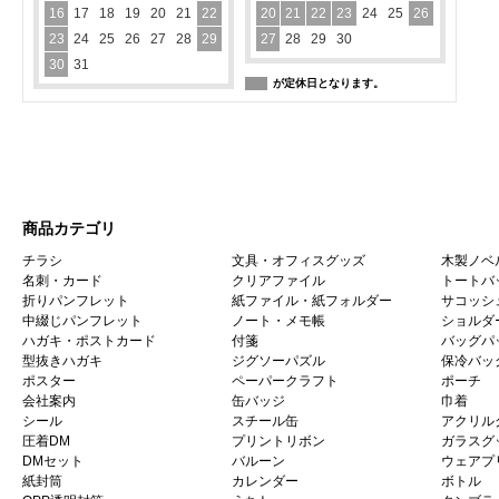
16
17
18
19
20
21
22
20
21
22
23
24
25
26
23
24
25
26
27
28
29
27
28
29
30
30
31
が定休日となります。
商品カテゴリ
チラシ
文具・オフィスグッズ
木製ノベ
名刺・カード
クリアファイル
トートバ
折りパンフレット
紙ファイル・紙フォルダー
サコッシ
中綴じパンフレット
ノート・メモ帳
ショルダ
ハガキ・ポストカード
付箋
バッグパ
型抜きハガキ
ジグソーパズル
保冷バッ
ポスター
ペーパークラフト
ポーチ
会社案内
缶バッジ
巾着
シール
スチール缶
アクリル
圧着DM
プリントリボン
ガラスグ
DMセット
バルーン
ウェアプ
紙封筒
カレンダー
ボトル