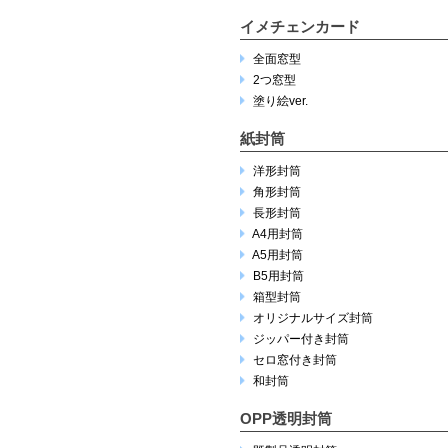
イメチェンカード
全面窓型
2つ窓型
塗り絵ver.
紙封筒
洋形封筒
角形封筒
長形封筒
A4用封筒
A5用封筒
B5用封筒
箱型封筒
オリジナルサイズ封筒
ジッパー付き封筒
セロ窓付き封筒
和封筒
OPP透明封筒