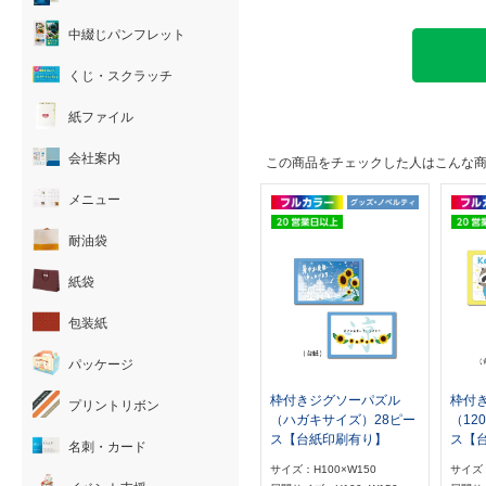
中綴じパンフレット
くじ・スクラッチ
紙ファイル
会社案内
この商品をチェックした人はこんな
メニュー
耐油袋
紙袋
包装紙
パッケージ
枠付きジグソーパズル
枠付
プリントリボン
（ハガキサイズ）28ピー
（12
ス【台紙印刷有り】
ス【
名刺・カード
サイズ：H100×W150
サイズ：