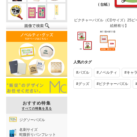
ピクチャーパズル（CDサイズ）25ピ
絵柄有り】
ピクチャーパ
ピクチャーパ
ズル（CDサ
ズル（CDサ
人気のタグ
イズ）25ピ
イズ）25ピ
ース【台紙表
ース【台紙表
#パズル
#ノベルティ
#キャ
面：絵柄有
面：絵柄有
り】
り】
#グッズ
#ピクチャーパズル
おすすめ特集
すべての特集を見る
ジグソーパズル
名刺サイズ
蛇腹折りパンフレット