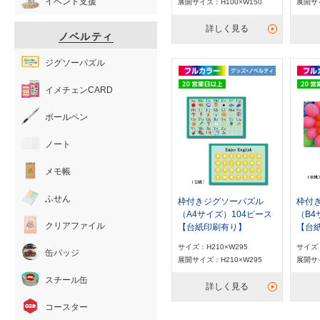
イベント支援
展開サイズ：H100×W150
展開サイ
詳しく見る
ノベルティ
ジグソーパズル
イメチェンCARD
ボールペン
ノート
メモ帳
ふせん
枠付きジグソーパズル
枠付
（A4サイズ）104ピース
（B4
クリアファイル
【台紙印刷有り】
【台
サイズ：H210×W295
サイズ：
缶バッジ
展開サイズ：H210×W295
展開サイ
スチール缶
詳しく見る
コースター