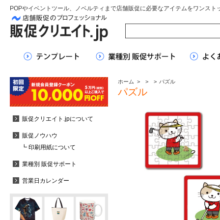
POPやイベントツール、ノベルティまで店舗販促に必要なアイテムをワンスト
ホーム
>
>
>
パズル
パズル
販促クリエイト.jpについて
販促ノウハウ
┗ 印刷用紙について
業種別 販促サポート
営業日カレンダー