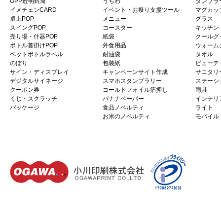
OPP透明封筒
うちわ
タンブラ
イメチェンCARD
イベント・お祭り支援ツール
マグカッ
卓上POP
メニュー
グラス
スイングPOP
コースター
キッチン
売り場・什器POP
紙袋
クールグ
ボトル首掛けPOP
外食用品
ウォーム
ペットボトルラベル
耐油袋
タオル
のぼり
包装紙
ビューテ
サイン・ディスプレイ
キャンペーンサイト作成
サニタリ
デジタルサイネージ
スマホスタンプラリー
ステーシ
クーポン券
コールドフォイル箔押し
雨具
くじ・スクラッチ
バナナペーパー
インテリ
パッケージ
食品ノベルティ
ライト
お米のノベルティ
モバイル