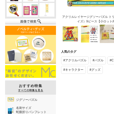
アクリルレイヤージグソーパズル トリプ
イズ）9ピース【小ロット
アクリルレイ
アクリルレイ
アクリル
ヤージグソー
ヤージグソー
ヤージグ
人気のタグ
パズル トリ
パズル トリ
パズル 
プルVer.
プルVer.
プルVer
#アクリルパズル
#パズル
#
（CDサイ
（CDサイ
（CDサ
ズ）9ピース
ズ）9ピース
ズ）9ピ
#キャラクター
#グッズ
【小ロット向
【小ロット向
【小ロッ
け】
け】
け】
おすすめ特集
すべての特集を見る
ジグソーパズル
名刺サイズ
蛇腹折りパンフレット