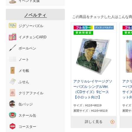
イベント支援
ノベルティ
この商品をチェックした人はこんな
ジグソーパズル
イメチェンCARD
ボールペン
ノート
メモ帳
アクリルレイヤージグソ
アク
ふせん
ーパズル シングルVer.
ーパズ
（CDサイズ）9ピース
サイ
クリアファイル
【小ロット向け】
ット
缶バッジ
サイズ：H116×W119
サイズ：
展開サイズ：H116×W119
展開サイ
スチール缶
詳しく見る
コースター