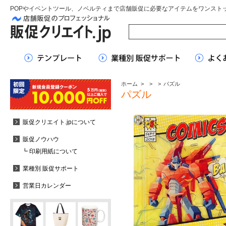
POPやイベントツール、ノベルティまで店舗販促に必要なアイテムをワンスト
ホーム
>
>
>
パズル
パズル
販促クリエイト.jpについて
販促ノウハウ
┗ 印刷用紙について
業種別 販促サポート
営業日カレンダー