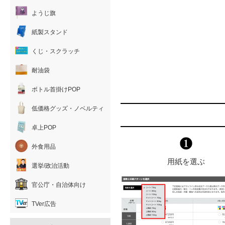
ようじ旗
紙製スタンド
くじ・スクラッチ
耐油袋
ボトル首掛けPOP
低価格グッズ・ノベルティ
卓上POP
外食用品
用紙を選ぶ
選挙/政治活動
官公庁・自治体向け
TVer広告