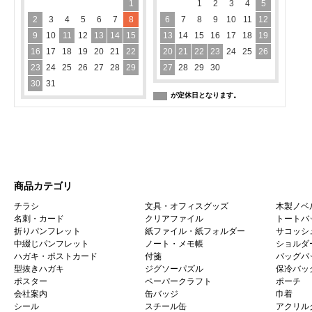
1
1
2
3
4
5
2
3
4
5
6
7
8
6
7
8
9
10
11
12
9
10
11
12
13
14
15
13
14
15
16
17
18
19
16
17
18
19
20
21
22
20
21
22
23
24
25
26
23
24
25
26
27
28
29
27
28
29
30
30
31
が定休日となります。
商品カテゴリ
チラシ
文具・オフィスグッズ
木製ノベ
名刺・カード
クリアファイル
トートバ
折りパンフレット
紙ファイル・紙フォルダー
サコッシ
中綴じパンフレット
ノート・メモ帳
ショルダ
ハガキ・ポストカード
付箋
バッグパ
型抜きハガキ
ジグソーパズル
保冷バッ
ポスター
ペーパークラフト
ポーチ
会社案内
缶バッジ
巾着
シール
スチール缶
アクリル