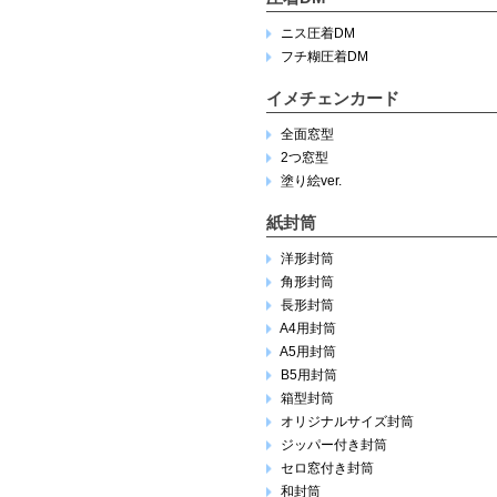
ニス圧着DM
フチ糊圧着DM
イメチェンカード
全面窓型
2つ窓型
塗り絵ver.
紙封筒
洋形封筒
角形封筒
長形封筒
A4用封筒
A5用封筒
B5用封筒
箱型封筒
オリジナルサイズ封筒
ジッパー付き封筒
セロ窓付き封筒
和封筒