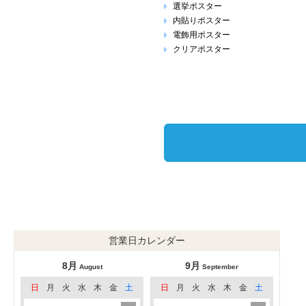
選挙ポスター
内貼りポスター
電飾用ポスター
クリアポスター
営業日カレンダー
8月
9月
August
September
日
月
火
水
木
金
土
日
月
火
水
木
金
土