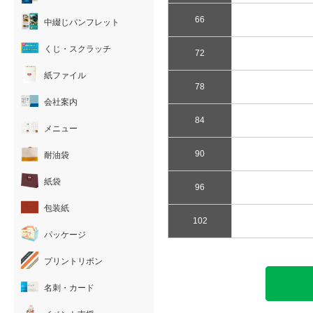
66
中綴じパンフレット
くじ・スクラッチ
72
紙ファイル
78
会社案内
84
メニュー
90
耐油袋
紙袋
96
包装紙
102
パッケージ
プリントリボン
名刺・カード