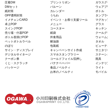
圧着DM
プリントリボン
ガラスグ
DMセット
バルーン
ウェアプ
紙封筒
カレンダー
ボトル
OPP透明封筒
うちわ
タンブラ
イメチェンCARD
イベント・お祭り支援ツール
マグカッ
卓上POP
メニュー
グラス
スイングPOP
コースター
キッチン
売り場・什器POP
紙袋
クールグ
ボトル首掛けPOP
外食用品
ウォーム
ペットボトルラベル
耐油袋
タオル
のぼり
包装紙
ビューテ
サイン・ディスプレイ
キャンペーンサイト作成
サニタリ
デジタルサイネージ
スマホスタンプラリー
ステーシ
クーポン券
コールドフォイル箔押し
雨具
くじ・スクラッチ
バナナペーパー
インテリ
パッケージ
食品ノベルティ
ライト
お米のノベルティ
モバイル