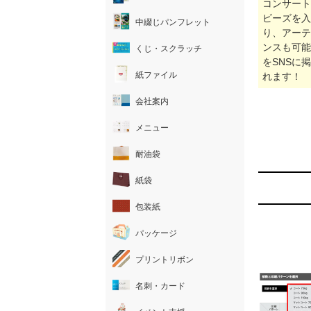
コンサート
ビーズを入
中綴じパンフレット
り、アーテ
ンスも可能
くじ・スクラッチ
をSNSに
紙ファイル
れます！
会社案内
メニュー
耐油袋
紙袋
包装紙
パッケージ
プリントリボン
名刺・カード