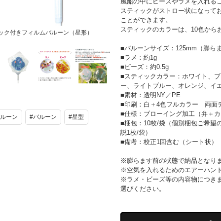
風船の中にビーズやラメを入れる
スティックがストロー状になって
ことができます。
スティックのカラーは、10色から
ック付きフィルムバルーン（星形）
■バルーンサイズ：125mm（膨ら
■ラメ：約1g
■ビーズ：約0.5g
■スティックカラー：ホワイト、
ー、ライトブルー、オレンジ、イ
膨らませる前
ラメorビーズ
白版データに
■素材：透明NY／PE
の状態で納品
を入れること
ついて
■印刷：白＋4色フルカラー 両面
となります。
も可能です！
■仕様：ブローイング加工（弁＋カッ
バルーン
#バルーン
#星型
■梱包：10枚/袋（個別梱包ご希
説1枚/袋）
■備考：校正1回含む（シート状）
※膨らます前の状態で納品となり
※空気を入れるためのエアーハン
※ラメ・ビーズ等の内容物につき
選びください。