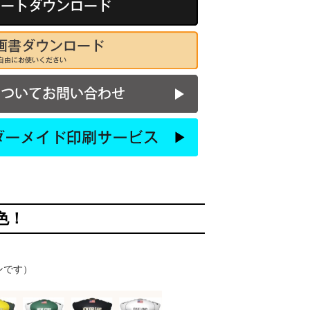
色！
ンです）