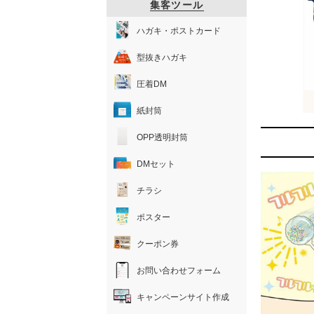
集客ツール
ハガキ・ポストカード
型抜きハガキ
圧着DM
紙封筒
OPP透明封筒
DMセット
チラシ
ポスター
クーポン券
お問い合わせフォーム
キャンペーンサイト作成