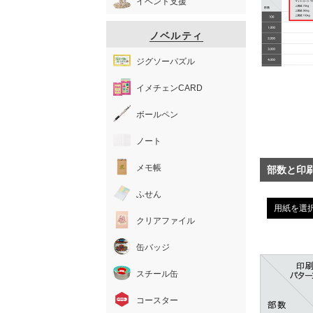
イベント支援
ノベルティ
ジグソーパズル
イメチェンCARD
ボールペン
ノート
メモ帳
部数と印
ふせん
用紙を選
クリアファイル
缶バッジ
スチール缶
コースター