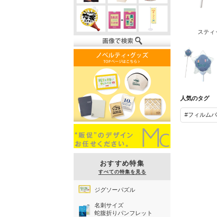
スティ
スティック付
きフィルムバ
人気のタグ
ルーン（星
形）
#フィルム
おすすめ特集
すべての特集を見る
ジグソーパズル
名刺サイズ
蛇腹折りパンフレット