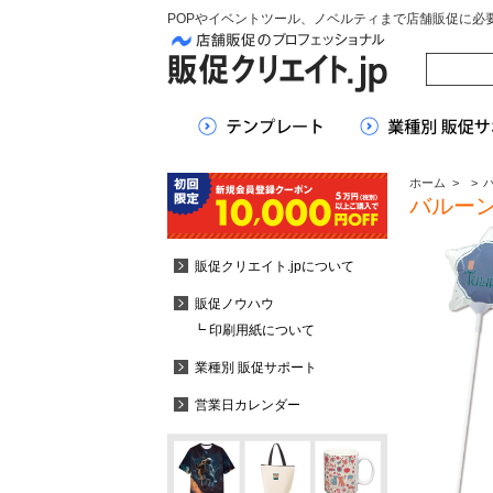
POPやイベントツール、ノベルティまで店舗販促に必
ホーム
>
>
バルーン
販促クリエイト.jpについて
販促ノウハウ
┗ 印刷用紙について
業種別 販促サポート
営業日カレンダー