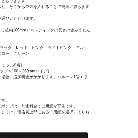
こともできます。
おり、そこから空気を入れることで簡単に膨らます
お選びいただけます。
まし後約100mm）※スティックの長さは含みません
ブラック、レッド、ピンク、ライトピンク、ブル
エロー、グリーン
デジタル印刷
プ＋160～260mmパイプ）
望の場合、追加料金がかかります。バルーン1個＋取
ます。
ドポンプは、別途料金でご用意が可能です。
ましては、価格表上部にある「用紙を選択」よりお