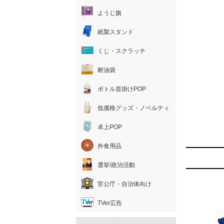
ようじ旗
紙製スタンド
くじ・スクラッチ
耐油袋
ボトル首掛けPOP
低価格グッズ・ノベルティ
卓上POP
外食用品
選挙/政治活動
官公庁・自治体向け
TVer広告