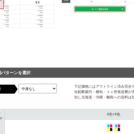
刷パターンを選択
下記価格にはアウトライン済み完全
択
化粧断裁代・梱包・１ヶ所発送費が
但し北海道・沖縄・離島への送料は
4色×4色