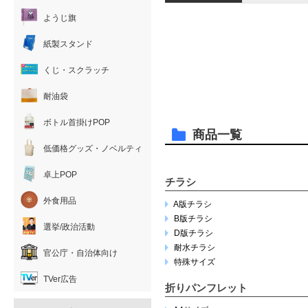
ようじ旗
紙製スタンド
くじ・スクラッチ
耐油袋
ボトル首掛けPOP
商品一覧
低価格グッズ・ノベルティ
卓上POP
チラシ
外食用品
A版チラシ
B版チラシ
選挙/政治活動
D版チラシ
耐水チラシ
官公庁・自治体向け
特殊サイズ
TVer広告
折りパンフレット