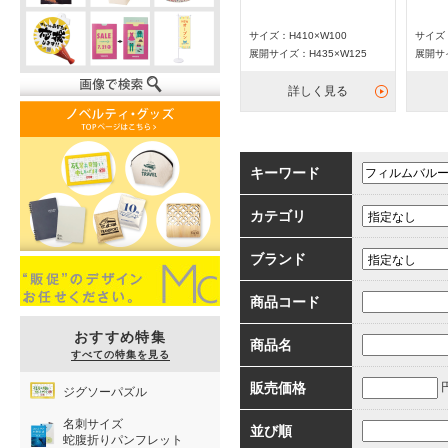
サイズ：H410×W100
サイズ：
展開サイズ：H435×W125
展開サイ
詳しく見る
キーワード
カテゴリ
ブランド
商品コード
おすすめ特集
商品名
すべての特集を見る
販売価格
ジグソーパズル
名刺サイズ
並び順
蛇腹折りパンフレット