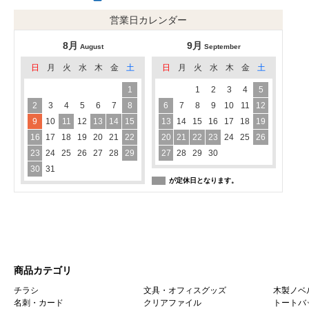
営業日カレンダー
8月
9月
August
September
日
月
火
水
木
金
土
日
月
火
水
木
金
土
1
1
2
3
4
5
2
3
4
5
6
7
8
6
7
8
9
10
11
12
9
10
11
12
13
14
15
13
14
15
16
17
18
19
16
17
18
19
20
21
22
20
21
22
23
24
25
26
23
24
25
26
27
28
29
27
28
29
30
30
31
が定休日となります。
商品カテゴリ
チラシ
文具・オフィスグッズ
木製ノベ
名刺・カード
クリアファイル
トートバ