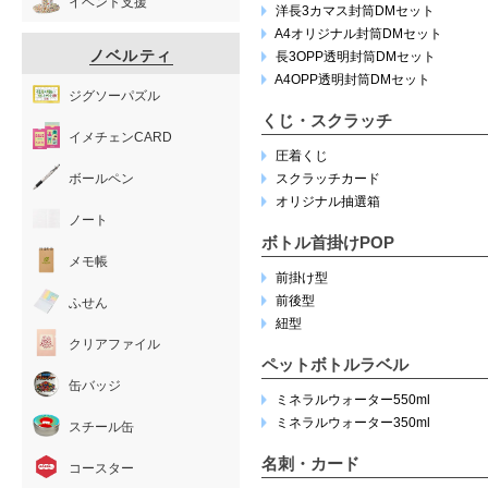
イベント支援
洋長3カマス封筒DMセット
A4オリジナル封筒DMセット
ノベルティ
長3OPP透明封筒DMセット
A4OPP透明封筒DMセット
ジグソーパズル
くじ・スクラッチ
イメチェンCARD
圧着くじ
ボールペン
スクラッチカード
オリジナル抽選箱
ノート
ボトル首掛けPOP
メモ帳
前掛け型
前後型
ふせん
紐型
クリアファイル
ペットボトルラベル
缶バッジ
ミネラルウォーター550ml
ミネラルウォーター350ml
スチール缶
名刺・カード
コースター