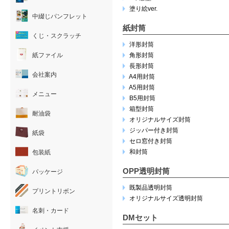
塗り絵ver.
中綴じパンフレット
紙封筒
くじ・スクラッチ
洋形封筒
紙ファイル
角形封筒
長形封筒
会社案内
A4用封筒
A5用封筒
メニュー
B5用封筒
箱型封筒
耐油袋
オリジナルサイズ封筒
ジッパー付き封筒
紙袋
セロ窓付き封筒
和封筒
包装紙
OPP透明封筒
パッケージ
既製品透明封筒
プリントリボン
オリジナルサイズ透明封筒
名刺・カード
DMセット