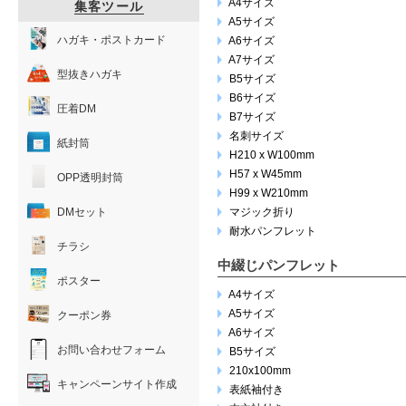
A4サイズ
集客ツール
A5サイズ
ハガキ・ポストカード
A6サイズ
A7サイズ
型抜きハガキ
B5サイズ
B6サイズ
圧着DM
B7サイズ
名刺サイズ
紙封筒
H210 x W100mm
H57 x W45mm
OPP透明封筒
H99 x W210mm
DMセット
マジック折り
耐水パンフレット
チラシ
中綴じパンフレット
ポスター
A4サイズ
A5サイズ
クーポン券
A6サイズ
お問い合わせフォーム
B5サイズ
210x100mm
キャンペーンサイト作成
表紙袖付き