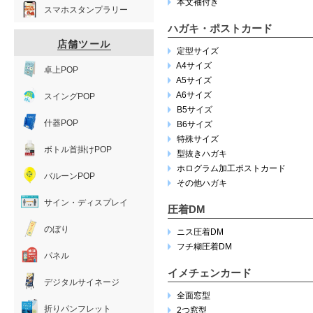
本文袖付き
スマホスタンプラリー
ハガキ・ポストカード
店舗ツール
定型サイズ
A4サイズ
卓上POP
A5サイズ
A6サイズ
スイングPOP
B5サイズ
什器POP
B6サイズ
特殊サイズ
ボトル首掛けPOP
型抜きハガキ
ホログラム加工ポストカード
バルーンPOP
その他ハガキ
サイン・ディスプレイ
圧着DM
のぼり
ニス圧着DM
フチ糊圧着DM
パネル
イメチェンカード
デジタルサイネージ
全面窓型
折りパンフレット
2つ窓型