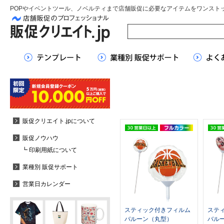
POPやイベントツール、ノベルティまで店舗販促に必要なアイテムをワンスト
販促クリエイト.jpについて
販促ノウハウ
┗ 印刷用紙について
業種別 販促サポート
営業日カレンダー
スティック付きフィルム
ステ
バルーン（丸型）
バル