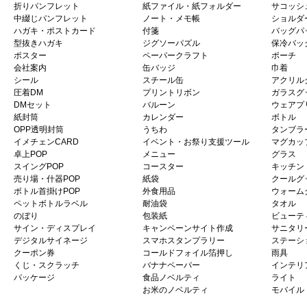
折りパンフレット
紙ファイル・紙フォルダー
サコッシ
中綴じパンフレット
ノート・メモ帳
ショルダ
ハガキ・ポストカード
付箋
バッグパ
型抜きハガキ
ジグソーパズル
保冷バッ
ポスター
ペーパークラフト
ポーチ
会社案内
缶バッジ
巾着
シール
スチール缶
アクリル
圧着DM
プリントリボン
ガラスグ
DMセット
バルーン
ウェアプ
紙封筒
カレンダー
ボトル
OPP透明封筒
うちわ
タンブラ
イメチェンCARD
イベント・お祭り支援ツール
マグカッ
卓上POP
メニュー
グラス
スイングPOP
コースター
キッチン
売り場・什器POP
紙袋
クールグ
ボトル首掛けPOP
外食用品
ウォーム
ペットボトルラベル
耐油袋
タオル
のぼり
包装紙
ビューテ
サイン・ディスプレイ
キャンペーンサイト作成
サニタリ
デジタルサイネージ
スマホスタンプラリー
ステーシ
クーポン券
コールドフォイル箔押し
雨具
くじ・スクラッチ
バナナペーパー
インテリ
パッケージ
食品ノベルティ
ライト
お米のノベルティ
モバイル