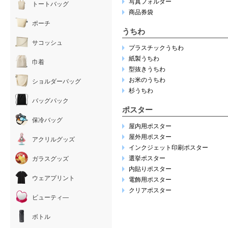
写真フォルダー
トートバッグ
商品券袋
ポーチ
うちわ
サコッシュ
プラスチックうちわ
紙製うちわ
巾着
型抜きうちわ
お米のうちわ
ショルダーバッグ
杉うちわ
バッグパック
ポスター
保冷バッグ
屋内用ポスター
屋外用ポスター
アクリルグッズ
インクジェット印刷ポスター
選挙ポスター
ガラスグッズ
内貼りポスター
ウェアプリント
電飾用ポスター
クリアポスター
ビューティ―
ボトル