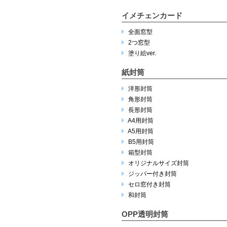
イメチェンカード
全面窓型
2つ窓型
塗り絵ver.
紙封筒
洋形封筒
角形封筒
長形封筒
A4用封筒
A5用封筒
B5用封筒
箱型封筒
オリジナルサイズ封筒
ジッパー付き封筒
セロ窓付き封筒
和封筒
OPP透明封筒