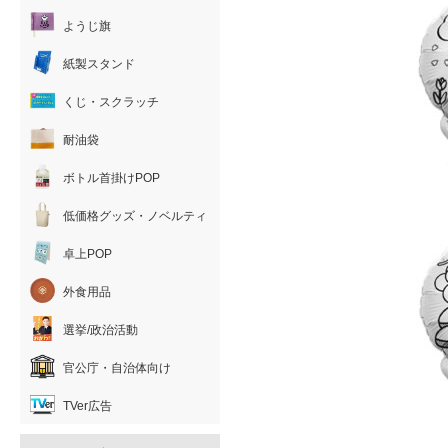
ようじ旗
紙製スタンド
くじ・スクラッチ
耐油袋
ボトル首掛けPOP
低価格グッズ・ノベルティ
卓上POP
外食用品
選挙/政治活動
官公庁・自治体向け
TVer広告