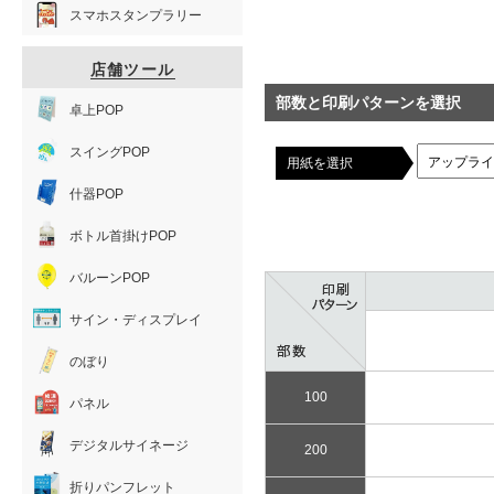
スマホスタンプラリー
店舗ツール
部数と印刷パターンを選択
卓上POP
スイングPOP
用紙を選択
什器POP
ボトル首掛けPOP
バルーンPOP
サイン・ディスプレイ
のぼり
100
パネル
デジタルサイネージ
200
折りパンフレット