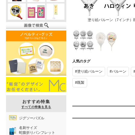
塗り絵バルーン（7インチ）
塗り絵バルー
クレヨンで塗
ン（7イン
り絵ができま
人気のタグ
チ）既製絵柄
す！
#塗り絵バルーン
#バルーン
#既製
おすすめ特集
すべての特集を見る
ジグソーパズル
名刺サイズ
蛇腹折りパンフレット