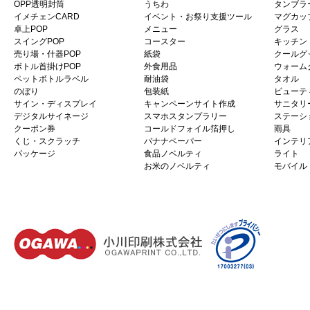
OPP透明封筒
うちわ
タンブラ
イメチェンCARD
イベント・お祭り支援ツール
マグカッ
卓上POP
メニュー
グラス
スイングPOP
コースター
キッチン
売り場・什器POP
紙袋
クールグ
ボトル首掛けPOP
外食用品
ウォーム
ペットボトルラベル
耐油袋
タオル
のぼり
包装紙
ビューテ
サイン・ディスプレイ
キャンペーンサイト作成
サニタリ
デジタルサイネージ
スマホスタンプラリー
ステーシ
クーポン券
コールドフォイル箔押し
雨具
くじ・スクラッチ
バナナペーパー
インテリ
パッケージ
食品ノベルティ
ライト
お米のノベルティ
モバイル