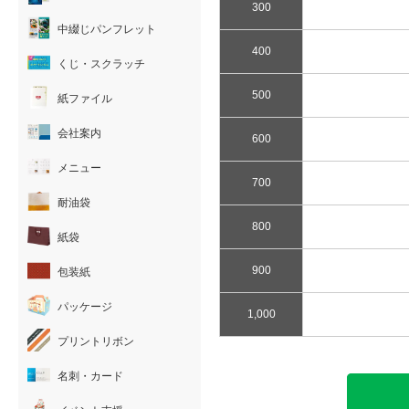
300
中綴じパンフレット
400
くじ・スクラッチ
500
紙ファイル
会社案内
600
メニュー
700
耐油袋
800
紙袋
900
包装紙
パッケージ
1,000
プリントリボン
名刺・カード