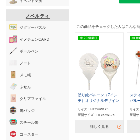
イベント支援
ノベルティ
この商品をチェックした人はこんな
ジグソーパズル
イメチェンCARD
ボールペン
ノート
メモ帳
ふせん
塗り絵バルーン（7イン
ステ
クリアファイル
チ）オリジナルデザイン
バル
サイズ：H175×W175
サイズ：
缶バッジ
展開サイズ：H175×W175
展開サイ
スチール缶
詳しく見る
コースター