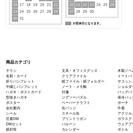
16
17
18
19
20
21
22
20
21
22
23
24
25
26
23
24
25
26
27
28
29
27
28
29
30
30
31
が定休日となります。
商品カテゴリ
チラシ
文具・オフィスグッズ
木製ノベ
名刺・カード
クリアファイル
トートバ
折りパンフレット
紙ファイル・紙フォルダー
サコッシ
中綴じパンフレット
ノート・メモ帳
ショルダ
ハガキ・ポストカード
付箋
バッグパ
型抜きハガキ
ジグソーパズル
保冷バッ
ポスター
ペーパークラフト
ポーチ
会社案内
缶バッジ
巾着
シール
スチール缶
アクリル
圧着DM
プリントリボン
ガラスグ
DMセット
バルーン
ウェアプ
紙封筒
カレンダー
ボトル