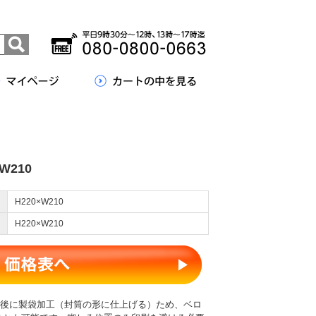
W210
H220×W210
H220×W210
は印刷後に製袋加工（封筒の形に仕上げる）ため、ベロ