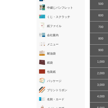
500
中綴じパンフレット
600
くじ・スクラッチ
紙ファイル
700
会社案内
800
メニュー
900
耐油袋
1,000
紙袋
包装紙
2,000
パッケージ
3,000
プリントリボン
4,000
名刺・カード
5,000