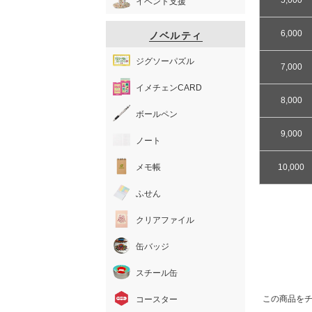
イベント支援
6,000
ノベルティ
ジグソーパズル
7,000
イメチェンCARD
8,000
ボールペン
9,000
ノート
10,000
メモ帳
ふせん
クリアファイル
缶バッジ
スチール缶
この商品を
コースター