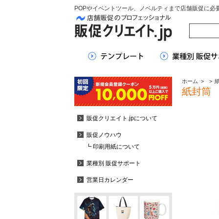
POPやイベントツール、ノベルティまで店舗販促に必
ホーム
>
>
紙封筒
販促クリエイト.jpについて
販促ノウハウ
┗ 印刷用紙について
業種別 販促サポート
営業日カレンダー