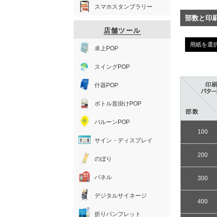
スマホスタンプラリー
部数と印
店舗ツール
用紙を選
卓上POP
スイングPOP
什器POP
ボトル首掛けPOP
バルーンPOP
100
サイン・ディスプレイ
200
のぼり
パネル
300
デジタルサイネージ
400
折りパンフレット