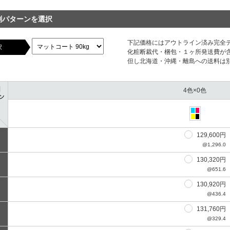
刷パターンを選択
下記価格にはアウトライン済み完全
択
化粧断裁代・梱包・１ヶ所発送費が
但し北海道・沖縄・離島への送料は
4色×0色
129,600円
@1,296.0
130,320円
@651.6
130,920円
@436.4
131,760円
@329.4