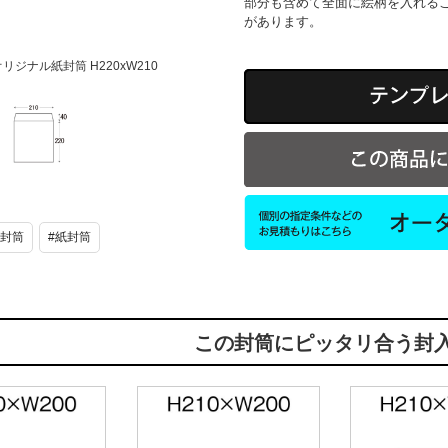
部分も含めて全面に絵柄を入れる
があります。
リジナル紙封筒 H220xW210
オリジナル紙
封筒
H220xW210
ズ封筒
#紙封筒
この封筒にピッタリ合う封