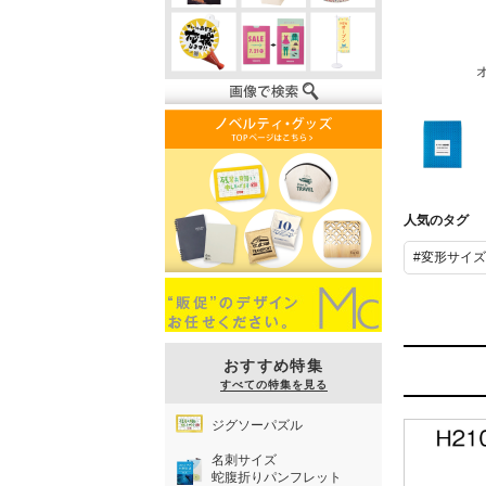
オ
オリジナル紙
封筒
人気のタグ
H220xW210
#変形サイ
おすすめ特集
すべての特集を見る
ジグソーパズル
名刺サイズ
蛇腹折りパンフレット