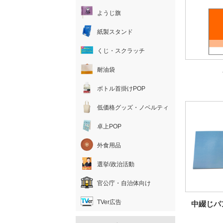
ようじ旗
紙製スタンド
くじ・スクラッチ
耐油袋
ボトル首掛けPOP
低価格グッズ・ノベルティ
卓上POP
外食用品
選挙/政治活動
官公庁・自治体向け
TVer広告
中綴じパ