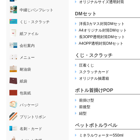
オリジナルサイズ透明封筒
中綴じパンフレット
DMセット
くじ・スクラッチ
洋長3カマス封筒DMセット
A4オリジナル封筒DMセット
紙ファイル
長3OPP透明封筒DMセット
A4OPP透明封筒DMセット
会社案内
くじ・スクラッチ
メニュー
圧着くじ
耐油袋
スクラッチカード
オリジナル抽選箱
紙袋
ボトル首掛けPOP
包装紙
前掛け型
パッケージ
前後型
紐型
プリントリボン
ペットボトルラベル
名刺・カード
ミネラルウォーター550ml