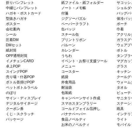
折りパンフレット
紙ファイル・紙フォルダー
サコッシ
中綴じパンフレット
ノート・メモ帳
ショルダ
ハガキ・ポストカード
付箋
バッグパ
型抜きハガキ
ジグソーパズル
保冷バッ
ポスター
ペーパークラフト
ポーチ
会社案内
缶バッジ
巾着
シール
スチール缶
アクリル
圧着DM
プリントリボン
ガラスグ
DMセット
バルーン
ウェアプ
紙封筒
カレンダー
ボトル
OPP透明封筒
うちわ
タンブラ
イメチェンCARD
イベント・お祭り支援ツール
マグカッ
卓上POP
メニュー
グラス
スイングPOP
コースター
キッチン
売り場・什器POP
紙袋
クールグ
ボトル首掛けPOP
外食用品
ウォーム
ペットボトルラベル
耐油袋
タオル
のぼり
包装紙
ビューテ
サイン・ディスプレイ
キャンペーンサイト作成
サニタリ
デジタルサイネージ
スマホスタンプラリー
ステーシ
クーポン券
コールドフォイル箔押し
雨具
くじ・スクラッチ
バナナペーパー
インテリ
パッケージ
食品ノベルティ
ライト
お米のノベルティ
モバイル