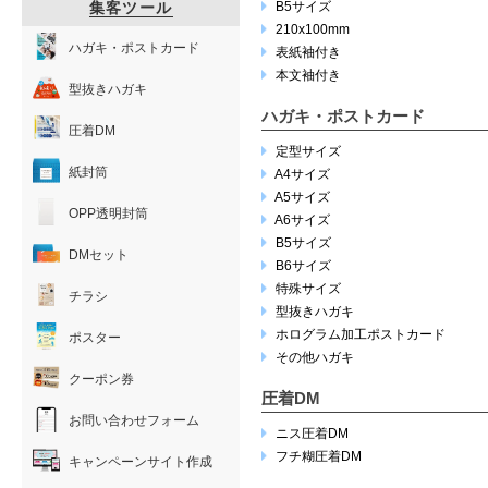
集客ツール
B5サイズ
210x100mm
ハガキ・ポストカード
表紙袖付き
本文袖付き
型抜きハガキ
ハガキ・ポストカード
圧着DM
定型サイズ
紙封筒
A4サイズ
A5サイズ
OPP透明封筒
A6サイズ
B5サイズ
DMセット
B6サイズ
特殊サイズ
チラシ
型抜きハガキ
ホログラム加工ポストカード
ポスター
その他ハガキ
クーポン券
圧着DM
お問い合わせフォーム
ニス圧着DM
フチ糊圧着DM
キャンペーンサイト作成