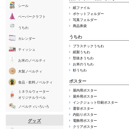
シール
紙ファイル
ポケットフォルダー
ペーパークラフト
写真フォルダー
商品券袋
うちわ
うちわ
カレンダー
プラスチックうちわ
ティッシュ
紙製うちわ
型抜きうちわ
お米のノベルティ
お米のうちわ
杉うちわ
木製ノベルティ
ポスター
食品・飲料ノベルティ
屋内用ポスター
ミネラルウォーター
屋外用ポスター
オリジナルラベル
インクジェット印刷ポスター
ノベルティいろいろ
選挙ポスター
内貼りポスター
グッズ
電飾用ポスター
クリアポスター