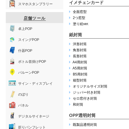
イメチェンカード
スマホスタンプラリー
全面窓型
店舗ツール
2つ窓型
塗り絵ver.
卓上POP
紙封筒
スイングPOP
洋形封筒
角形封筒
什器POP
長形封筒
ボトル首掛けPOP
A4用封筒
A5用封筒
バルーンPOP
B5用封筒
箱型封筒
サイン・ディスプレイ
オリジナルサイズ封筒
ジッパー付き封筒
のぼり
セロ窓付き封筒
和封筒
パネル
OPP透明封筒
デジタルサイネージ
既製品透明封筒
折りパンフレット