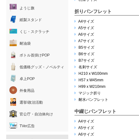
ようじ旗
折りパンフレット
紙製スタンド
A4サイズ
A5サイズ
くじ・スクラッチ
A6サイズ
A7サイズ
耐油袋
B5サイズ
B6サイズ
ボトル首掛けPOP
B7サイズ
低価格グッズ・ノベルティ
名刺サイズ
H210 x W100mm
卓上POP
H57 x W45mm
H99 x W210mm
外食用品
マジック折り
耐水パンフレット
選挙/政治活動
中綴じパンフレット
官公庁・自治体向け
A4サイズ
TVer広告
A5サイズ
A6サイズ