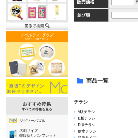
販売価格
並び順
商品一覧
チラシ
おすすめ特集
すべての特集を見る
A版チラシ
B版チラシ
ジグソーパズル
D版チラシ
名刺サイズ
耐水チラシ
蛇腹折りパンフレット
特殊サイズ