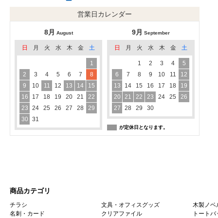
営業日カレンダー
8月
9月
August
September
日
月
火
水
木
金
土
日
月
火
水
木
金
土
1
1
2
3
4
5
2
3
4
5
6
7
8
6
7
8
9
10
11
12
9
10
11
12
13
14
15
13
14
15
16
17
18
19
16
17
18
19
20
21
22
20
21
22
23
24
25
26
23
24
25
26
27
28
29
27
28
29
30
30
31
が定休日となります。
商品カテゴリ
チラシ
文具・オフィスグッズ
木製ノベ
名刺・カード
クリアファイル
トートバ