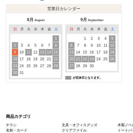
営業日カレンダー
8月
9月
August
September
日
月
火
水
木
金
土
日
月
火
水
木
金
土
1
1
2
3
4
5
2
3
4
5
6
7
8
6
7
8
9
10
11
12
9
10
11
12
13
14
15
13
14
15
16
17
18
19
16
17
18
19
20
21
22
20
21
22
23
24
25
26
23
24
25
26
27
28
29
27
28
29
30
30
31
が定休日となります。
商品カテゴリ
チラシ
文具・オフィスグッズ
木製ノベ
名刺・カード
クリアファイル
トートバ