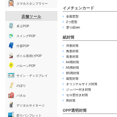
スマホスタンプラリー
イメチェンカード
店舗ツール
全面窓型
2つ窓型
卓上POP
塗り絵ver.
スイングPOP
紙封筒
洋形封筒
什器POP
角形封筒
ボトル首掛けPOP
長形封筒
A4用封筒
バルーンPOP
A5用封筒
B5用封筒
サイン・ディスプレイ
箱型封筒
オリジナルサイズ封筒
のぼり
ジッパー付き封筒
セロ窓付き封筒
パネル
和封筒
デジタルサイネージ
OPP透明封筒
折りパンフレット