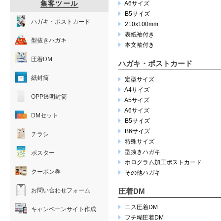
集客ツール
A6サイズ
B5サイズ
ハガキ・ポストカード
210x100mm
表紙袖付き
型抜きハガキ
本文袖付き
圧着DM
ハガキ・ポストカード
紙封筒
定型サイズ
A4サイズ
OPP透明封筒
A5サイズ
A6サイズ
DMセット
B5サイズ
B6サイズ
チラシ
特殊サイズ
型抜きハガキ
ポスター
ホログラム加工ポストカード
クーポン券
その他ハガキ
お問い合わせフォーム
圧着DM
ニス圧着DM
キャンペーンサイト作成
フチ糊圧着DM