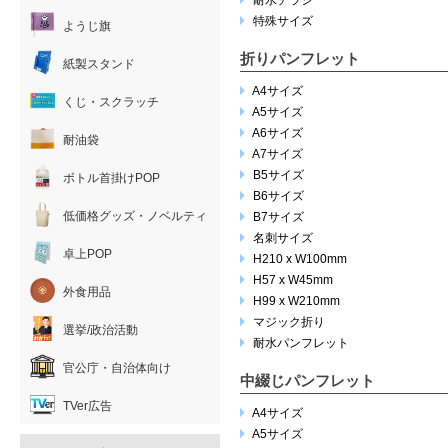
耐水チラシ
特殊サイズ
ようじ旗
折りパンフレット
紙製スタンド
A4サイズ
くじ・スクラッチ
A5サイズ
A6サイズ
耐油袋
A7サイズ
B5サイズ
ボトル首掛けPOP
B6サイズ
低価格グッズ・ノベルティ
B7サイズ
名刺サイズ
卓上POP
H210 x W100mm
H57 x W45mm
外食用品
H99 x W210mm
マジック折り
選挙/政治活動
耐水パンフレット
官公庁・自治体向け
中綴じパンフレット
TVer広告
A4サイズ
A5サイズ