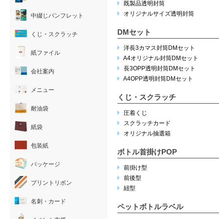
既製品透明封筒
オリジナルサイズ透明封筒
中綴じパンフレット
DMセット
くじ・スクラッチ
洋長3カマス封筒DMセット
紙ファイル
A4オリジナル封筒DMセット
長3OPP透明封筒DMセット
会社案内
A4OPP透明封筒DMセット
メニュー
くじ・スクラッチ
耐油袋
圧着くじ
スクラッチカード
紙袋
オリジナル抽選箱
包装紙
ボトル首掛けPOP
パッケージ
前掛け型
前後型
プリントリボン
紐型
名刺・カード
ペットボトルラベル