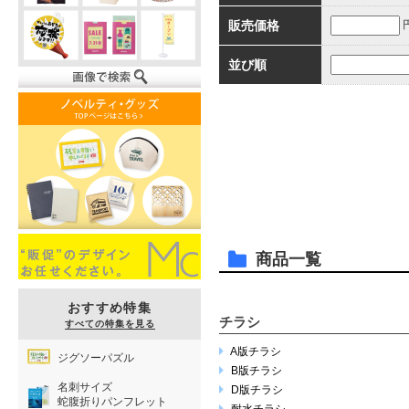
販売価格
並び順
商品一覧
おすすめ特集
チラシ
すべての特集を見る
A版チラシ
ジグソーパズル
B版チラシ
名刺サイズ
D版チラシ
蛇腹折りパンフレット