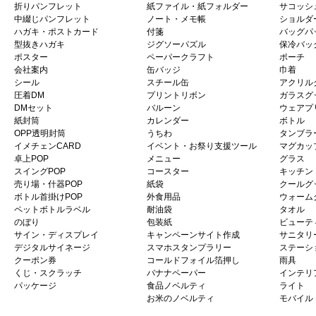
折りパンフレット
紙ファイル・紙フォルダー
サコッシ
中綴じパンフレット
ノート・メモ帳
ショルダ
ハガキ・ポストカード
付箋
バッグパ
型抜きハガキ
ジグソーパズル
保冷バッ
ポスター
ペーパークラフト
ポーチ
会社案内
缶バッジ
巾着
シール
スチール缶
アクリル
圧着DM
プリントリボン
ガラスグ
DMセット
バルーン
ウェアプ
紙封筒
カレンダー
ボトル
OPP透明封筒
うちわ
タンブラ
イメチェンCARD
イベント・お祭り支援ツール
マグカッ
卓上POP
メニュー
グラス
スイングPOP
コースター
キッチン
売り場・什器POP
紙袋
クールグ
ボトル首掛けPOP
外食用品
ウォーム
ペットボトルラベル
耐油袋
タオル
のぼり
包装紙
ビューテ
サイン・ディスプレイ
キャンペーンサイト作成
サニタリ
デジタルサイネージ
スマホスタンプラリー
ステーシ
クーポン券
コールドフォイル箔押し
雨具
くじ・スクラッチ
バナナペーパー
インテリ
パッケージ
食品ノベルティ
ライト
お米のノベルティ
モバイル