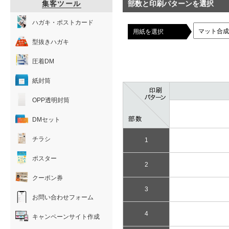
集客ツール
部数と印刷パターンを選択
ハガキ・ポストカード
用紙を選択
型抜きハガキ
圧着DM
紙封筒
OPP透明封筒
DMセット
チラシ
1
ポスター
2
クーポン券
3
お問い合わせフォーム
4
キャンペーンサイト作成