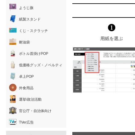
ようじ旗
紙製スタンド
くじ・スクラッチ
用紙を選ぶ
耐油袋
ボトル首掛けPOP
低価格グッズ・ノベルティ
卓上POP
外食用品
選挙/政治活動
官公庁・自治体向け
TVer広告