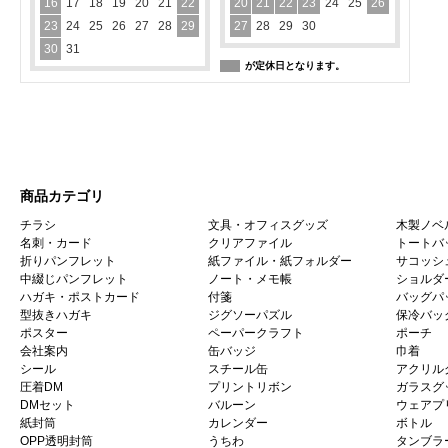
16
17
18
19
20
21
22
20
21
22
23
24
25
26
23
24
25
26
27
28
29
27
28
29
30
30
31
が定休日となります。
商品カテゴリ
チラシ
文具・オフィスグッズ
木製ノベ
名刺・カード
クリアファイル
トートバ
折りパンフレット
紙ファイル・紙フォルダー
サコッシ
中綴じパンフレット
ノート・メモ帳
ショルダ
ハガキ・ポストカード
付箋
バッグパ
型抜きハガキ
ジグソーパズル
保冷バッ
ポスター
ペーパークラフト
ポーチ
会社案内
缶バッジ
巾着
シール
スチール缶
アクリル
圧着DM
プリントリボン
ガラスグ
DMセット
バルーン
ウェアプ
紙封筒
カレンダー
ボトル
OPP透明封筒
うちわ
タンブラ