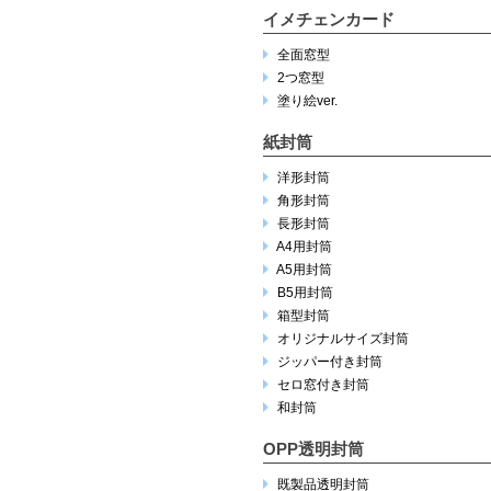
イメチェンカード
全面窓型
2つ窓型
塗り絵ver.
紙封筒
洋形封筒
角形封筒
長形封筒
A4用封筒
A5用封筒
B5用封筒
箱型封筒
オリジナルサイズ封筒
ジッパー付き封筒
セロ窓付き封筒
和封筒
OPP透明封筒
既製品透明封筒