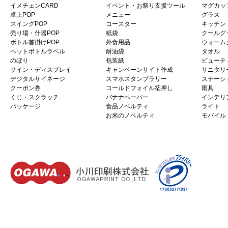
イメチェンCARD
イベント・お祭り支援ツール
マグカッ
卓上POP
メニュー
グラス
スイングPOP
コースター
キッチン
売り場・什器POP
紙袋
クールグ
ボトル首掛けPOP
外食用品
ウォーム
ペットボトルラベル
耐油袋
タオル
のぼり
包装紙
ビューテ
サイン・ディスプレイ
キャンペーンサイト作成
サニタリ
デジタルサイネージ
スマホスタンプラリー
ステーシ
クーポン券
コールドフォイル箔押し
雨具
くじ・スクラッチ
バナナペーパー
インテリ
パッケージ
食品ノベルティ
ライト
お米のノベルティ
モバイル