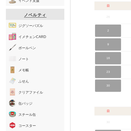
イベント支援
日
ノベルティ
26
ジグソーパズル
2
イメチェンCARD
9
ボールペン
16
ノート
メモ帳
23
ふせん
30
クリアファイル
缶バッジ
日
スチール缶
30
コースター