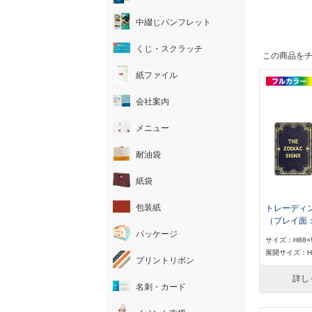
中綴じパンフレット
くじ・スクラッチ
この商品を
紙ファイル
会社案内
メニュー
耐油袋
紙袋
包装紙
トレーディ
（プレイ面
パッケージ
サイズ：H88×
展開サイズ：H8
プリントリボン
詳し
名刺・カード