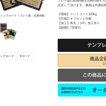
プレイ面の絵柄4種を同時印刷す
設定して頂けます。裏面は共通絵
【用紙】マットコート220kg
ィングカード（プレイ面：絵柄4種）
【印刷】オフセット印刷
【加工】角丸（３R）加工有り
【納期】7営業日
トレーディン
グカード（プ
レイ面：絵柄
4種）
ィングカード
#カード