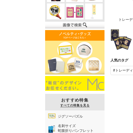
トレーデ
トレーディン
グカード（プ
人気のタグ
レイ面：絵柄
4種）
#トレーデ
おすすめ特集
すべての特集を見る
ジグソーパズル
名刺サイズ
蛇腹折りパンフレット