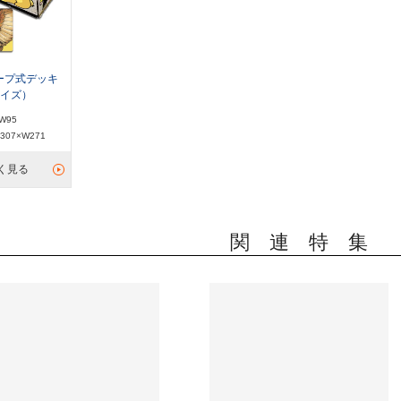
ープ式デッキ
サイズ）
W95
07×W271
く見る
関 連 特 集