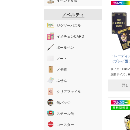
イベント支援
ノベルティ
ジグソーパズル
イメチェンCARD
ボールペン
トレーディ
ノート
（プレイ面
メモ帳
サイズ：H88×
展開サイズ：H8
ふせん
詳し
クリアファイル
缶バッジ
スチール缶
コースター