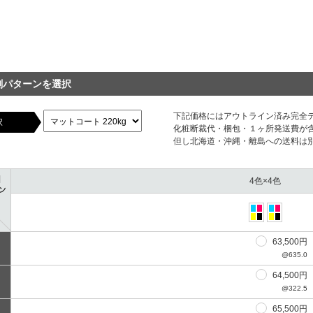
刷パターンを選択
下記価格にはアウトライン済み完全
択
化粧断裁代・梱包・１ヶ所発送費が
但し北海道・沖縄・離島への送料は
4色×4色
63,500円
@635.0
64,500円
@322.5
65,500円