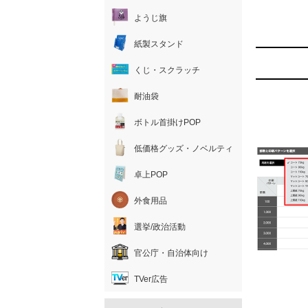
ようじ旗
紙製スタンド
くじ・スクラッチ
耐油袋
ボトル首掛けPOP
低価格グッズ・ノベルティ
卓上POP
外食用品
選挙/政治活動
官公庁・自治体向け
TVer広告