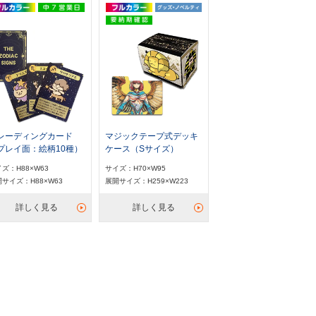
レーディングカード
マジックテープ式デッキ
プレイ面：絵柄10種）
ケース（Sサイズ）
ズ：H88×W63
サイズ：H70×W95
サイズ：H88×W63
展開サイズ：H259×W223
詳しく見る
詳しく見る