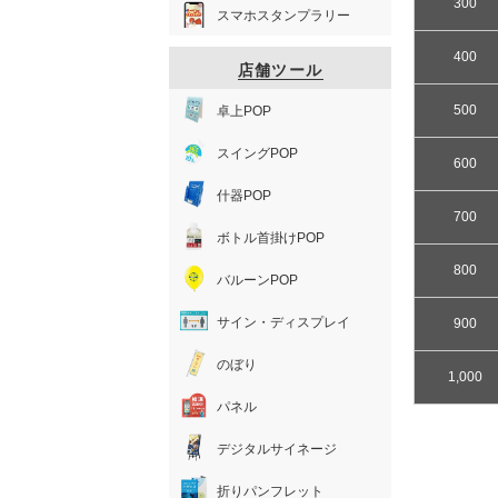
300
スマホスタンプラリー
400
店舗ツール
500
卓上POP
スイングPOP
600
什器POP
700
ボトル首掛けPOP
800
バルーンPOP
サイン・ディスプレイ
900
のぼり
1,000
パネル
デジタルサイネージ
折りパンフレット