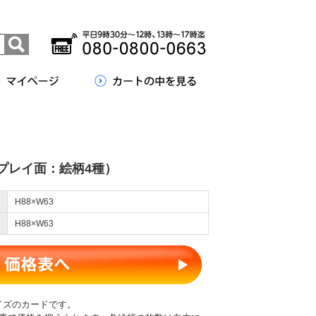
プレイ面：絵柄4種）
H88×W63
H88×W63
イズのカードです。