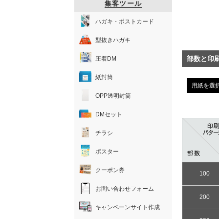
集客ツール
ハガキ・ポストカード
型抜きハガキ
部数と印
圧着DM
紙封筒
用紙を選
OPP透明封筒
DMセット
チラシ
ポスター
クーポン券
100
お問い合わせフォーム
200
キャンペーンサイト作成