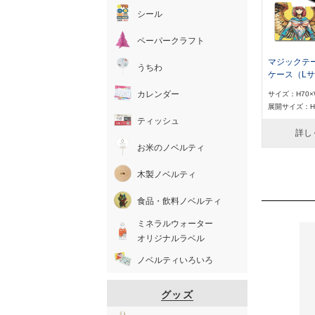
シール
ペーパークラフト
マジックテ
うちわ
ケース（L
カレンダー
サイズ：H70×
展開サイズ：H3
ティッシュ
詳し
お米のノベルティ
木製ノベルティ
食品・飲料ノベルティ
ミネラルウォーター
オリジナルラベル
ノベルティいろいろ
グッズ