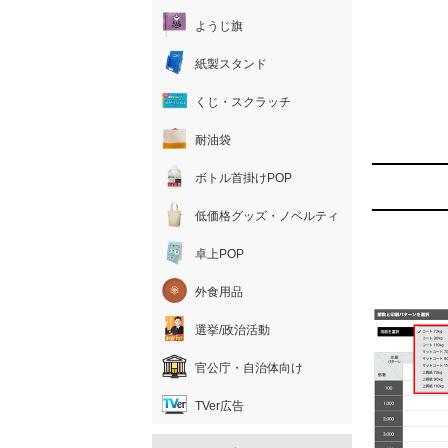
ようじ旗
紙製スタンド
くじ・スクラッチ
耐油袋
ボトル首掛けPOP
低価格グッズ・ノベルティ
卓上POP
外食用品
選挙/政治活動
官公庁・自治体向け
TVer広告