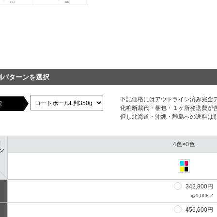
刷パターンを選択
下記価格にはアウトライン済み完全
択
化粧断裁代・梱包・１ヶ所発送費が
但し北海道・沖縄・離島への送料は
4色×0色
342,800円
@1,008.2
456,600円