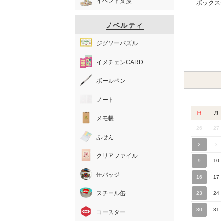
イベント支援
ボックス
ノベルティ
ジグソーパズル
イメチェンCARD
ボールペン
ノート
日
月
メモ帳
26
27
ふせん
2
3
クリアファイル
9
10
缶バッジ
16
17
スチール缶
23
24
30
31
コースター