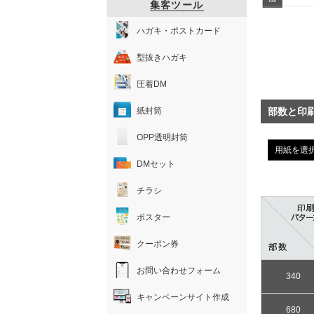
集客ツール
ハガキ・ポストカード
型抜きハガキ
圧着DM
紙封筒
部数と印
OPP透明封筒
用紙を選
DMセット
チラシ
ポスター
クーポン券
お問い合わせフォーム
340
キャンペーンサイト作成
680