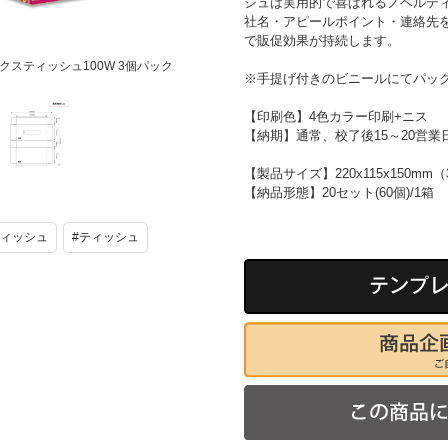
シュは実用的で喜ばれるノベルテ
社名・アピールポイント・連絡先
で販促効果が持続します。
クスティッシュ100W 3個パック
※手提げ付きのビニールにてパッ
【印刷色】4色カラー印刷+ニス
【納期】通常、校了後15～20営
【製品サイズ】220x115x150m
ボックスティ
【納品形態】20セット(60個)/1箱
ッシュ100W
3個パック
ティッシュ
#ティッシュ