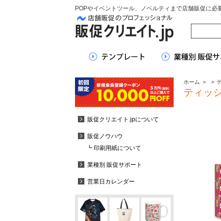
POPやイベントツール、ノベルティまで店舗販促に必
ホーム
>
>
ティッ
販促クリエイト.jpについて
販促ノウハウ
┗ 印刷用紙について
業種別 販促サポート
営業日カレンダー