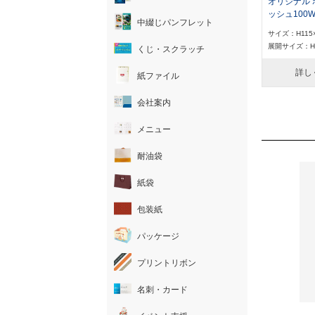
オリジナル
ッシュ100
中綴じパンフレット
サイズ：H115
展開サイズ：H1
くじ・スクラッチ
詳し
紙ファイル
会社案内
メニュー
耐油袋
紙袋
包装紙
パッケージ
プリントリボン
名刺・カード