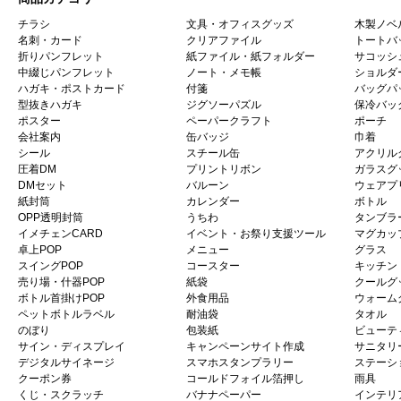
チラシ
文具・オフィスグッズ
木製ノベ
名刺・カード
クリアファイル
トートバ
折りパンフレット
紙ファイル・紙フォルダー
サコッシ
中綴じパンフレット
ノート・メモ帳
ショルダ
ハガキ・ポストカード
付箋
バッグパ
型抜きハガキ
ジグソーパズル
保冷バッ
ポスター
ペーパークラフト
ポーチ
会社案内
缶バッジ
巾着
シール
スチール缶
アクリル
圧着DM
プリントリボン
ガラスグ
DMセット
バルーン
ウェアプ
紙封筒
カレンダー
ボトル
OPP透明封筒
うちわ
タンブラ
イメチェンCARD
イベント・お祭り支援ツール
マグカッ
卓上POP
メニュー
グラス
スイングPOP
コースター
キッチン
売り場・什器POP
紙袋
クールグ
ボトル首掛けPOP
外食用品
ウォーム
ペットボトルラベル
耐油袋
タオル
のぼり
包装紙
ビューテ
サイン・ディスプレイ
キャンペーンサイト作成
サニタリ
デジタルサイネージ
スマホスタンプラリー
ステーシ
クーポン券
コールドフォイル箔押し
雨具
くじ・スクラッチ
バナナペーパー
インテリ