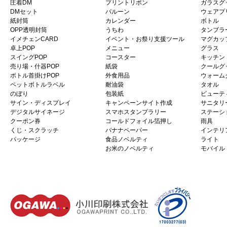
圧着DM
プリントリボン
ガラスグ
DMセット
バルーン
ウェアプ
紙封筒
カレンダー
ボトル
OPP透明封筒
うちわ
タンブラ
イメチェンCARD
イベント・お祭り支援ツール
マグカッ
卓上POP
メニュー
グラス
スイングPOP
コースター
キッチン
売り場・什器POP
紙袋
クールグ
ボトル首掛けPOP
外食用品
ウォーム
ペットボトルラベル
耐油袋
タオル
のぼり
包装紙
ビューテ
サイン・ディスプレイ
キャンペーンサイト作成
サニタリ
デジタルサイネージ
スマホスタンプラリー
ステーシ
クーポン券
コールドフォイル箔押し
雨具
くじ・スクラッチ
バナナペーパー
インテリ
パッケージ
食品ノベルティ
ライト
お米のノベルティ
モバイル