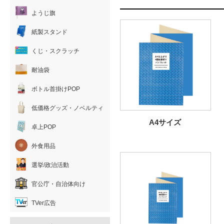
ようじ旗
紙製スタンド
くじ・スクラッチ
耐油袋
ボトル首掛けPOP
低価格グッズ・ノベルティ
A4サイズ
卓上POP
外食用品
選挙/政治活動
官公庁・自治体向け
TVer広告