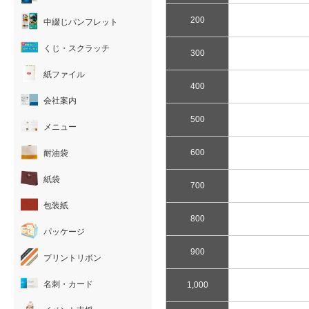
200
中綴じパンフレット
くじ・スクラッチ
300
紙ファイル
400
会社案内
500
メニュー
600
耐油袋
紙袋
700
包装紙
800
パッケージ
900
プリントリボン
名刺・カード
1,000