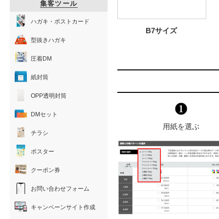
集客ツール
ハガキ・ポストカード
B7サイズ
型抜きハガキ
圧着DM
紙封筒
OPP透明封筒
DMセット
用紙を選ぶ
チラシ
ポスター
クーポン券
お問い合わせフォーム
キャンペーンサイト作成