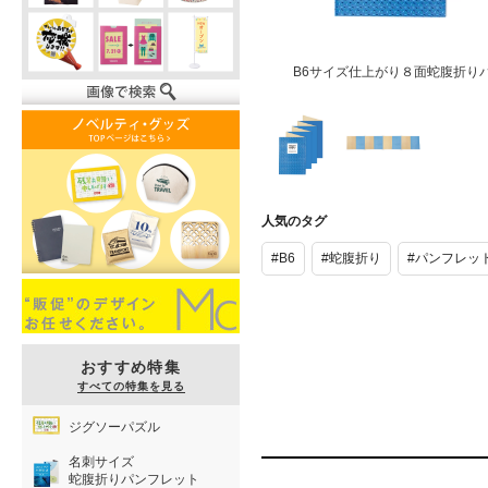
B6サイズ仕上がり８面蛇腹折り
B6サイズ仕
B6サイズ仕
上がり８面蛇
上がり８面蛇
人気のタグ
腹折りパンフ
腹折りパンフ
レット
レット
#B6
#蛇腹折り
#パンフレッ
おすすめ特集
すべての特集を見る
ジグソーパズル
名刺サイズ
蛇腹折りパンフレット