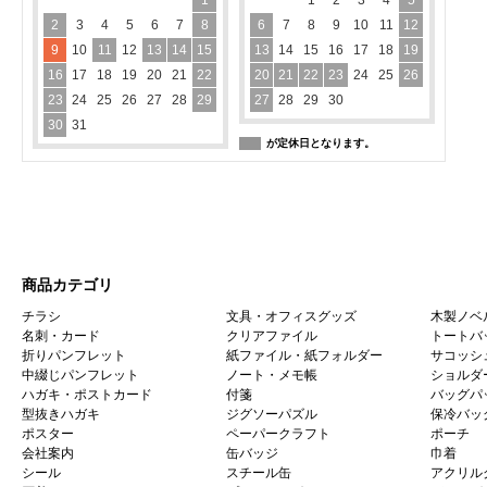
2
3
4
5
6
7
8
6
7
8
9
10
11
12
9
10
11
12
13
14
15
13
14
15
16
17
18
19
16
17
18
19
20
21
22
20
21
22
23
24
25
26
23
24
25
26
27
28
29
27
28
29
30
30
31
が定休日となります。
商品カテゴリ
チラシ
文具・オフィスグッズ
木製ノベ
名刺・カード
クリアファイル
トートバ
折りパンフレット
紙ファイル・紙フォルダー
サコッシ
中綴じパンフレット
ノート・メモ帳
ショルダ
ハガキ・ポストカード
付箋
バッグパ
型抜きハガキ
ジグソーパズル
保冷バッ
ポスター
ペーパークラフト
ポーチ
会社案内
缶バッジ
巾着
シール
スチール缶
アクリル