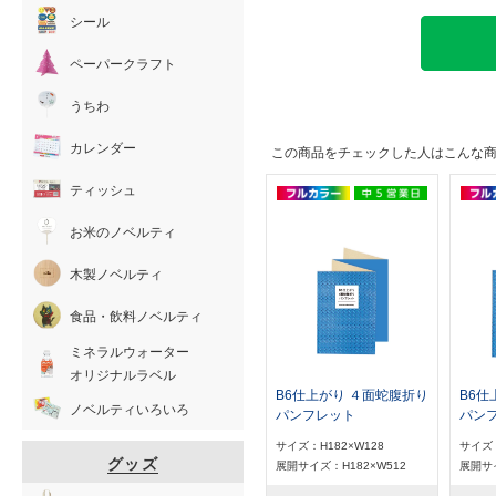
シール
ペーパークラフト
うちわ
カレンダー
この商品をチェックした人はこんな
ティッシュ
お米のノベルティ
木製ノベルティ
食品・飲料ノベルティ
ミネラルウォーター
オリジナルラベル
B6仕上がり ４面蛇腹折り
B6仕
ノベルティいろいろ
パンフレット
パン
サイズ：H182×W128
サイズ：
グッズ
展開サイズ：H182×W512
展開サイ