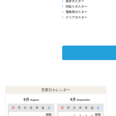
選挙ポスター
内貼りポスター
電飾用ポスター
クリアポスター
営業日カレンダー
8月
9月
August
September
日
月
火
水
木
金
土
日
月
火
水
木
金
土
1
1
2
3
4
5