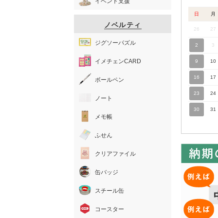
イベント支援
日
月
ノベルティ
26
27
ジグソーパズル
2
3
イメチェンCARD
9
10
16
17
ボールペン
23
24
ノート
30
31
メモ帳
ふせん
クリアファイル
缶バッジ
スチール缶
コースター