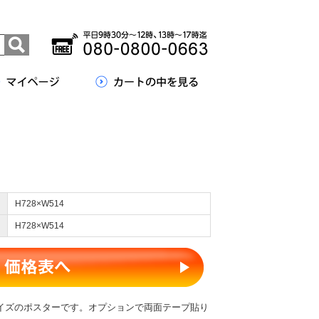
H728×W514
H728×W514
イズのポスターです。オプションで両面テープ貼り