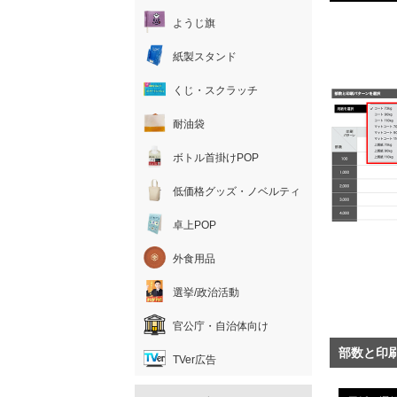
ようじ旗
紙製スタンド
くじ・スクラッチ
耐油袋
ボトル首掛けPOP
低価格グッズ・ノベルティ
卓上POP
外食用品
選挙/政治活動
官公庁・自治体向け
部数と印
TVer広告