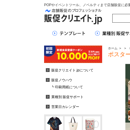
POPやイベントツール、ノベルティまで店舗販促に必
ホーム
>
>
ポスタ
販促クリエイト.jpについて
販促ノウハウ
┗ 印刷用紙について
業種別 販促サポート
営業日カレンダー