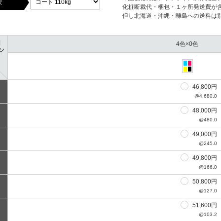
択
化粧断裁代・梱包・１ヶ所発送費が
但し北海道・沖縄・離島への送料は
4色×0色
46,800円
@4,680.0
48,000円
@480.0
49,000円
@245.0
49,800円
@166.0
50,800円
@127.0
51,600円
@103.2