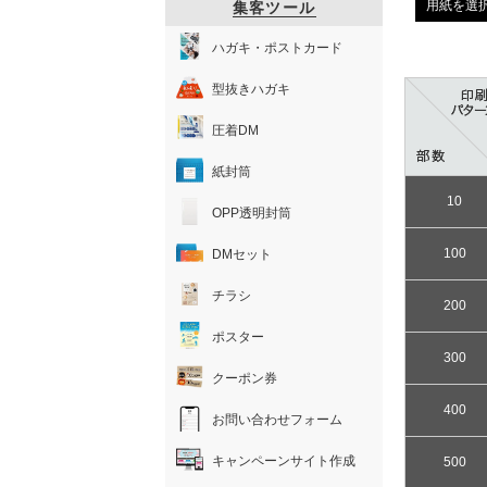
用紙を選
集客ツール
ハガキ・ポストカード
型抜きハガキ
圧着DM
紙封筒
10
OPP透明封筒
100
DMセット
チラシ
200
ポスター
300
クーポン券
400
お問い合わせフォーム
キャンペーンサイト作成
500