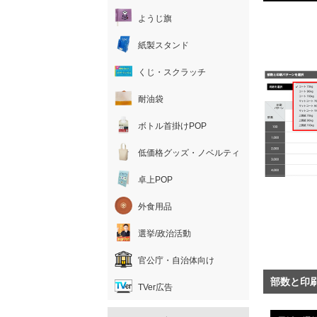
ようじ旗
紙製スタンド
くじ・スクラッチ
耐油袋
ボトル首掛けPOP
低価格グッズ・ノベルティ
卓上POP
外食用品
選挙/政治活動
官公庁・自治体向け
部数と印
TVer広告