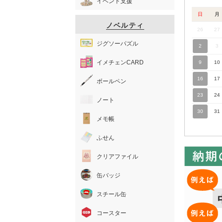
イベント支援
日
月
ノベルティ
26
27
ジグソーパズル
2
3
イメチェンCARD
9
10
16
17
ボールペン
23
24
ノート
30
31
メモ帳
ふせん
クリアファイル
缶バッジ
スチール缶
コースター