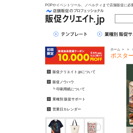
POPやイベントツール、ノベルティまで店舗販促に必
ホーム
>
>
ポスタ
販促クリエイト.jpについて
販促ノウハウ
┗ 印刷用紙について
業種別 販促サポート
営業日カレンダー