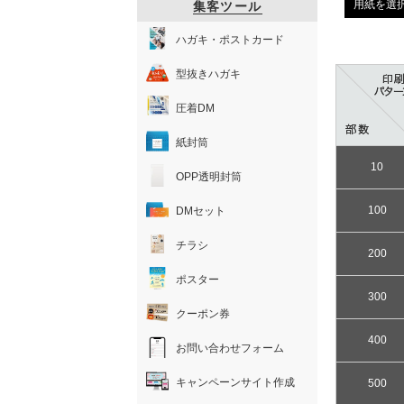
用紙を選
集客ツール
ハガキ・ポストカード
型抜きハガキ
圧着DM
紙封筒
10
OPP透明封筒
100
DMセット
チラシ
200
ポスター
300
クーポン券
400
お問い合わせフォーム
キャンペーンサイト作成
500