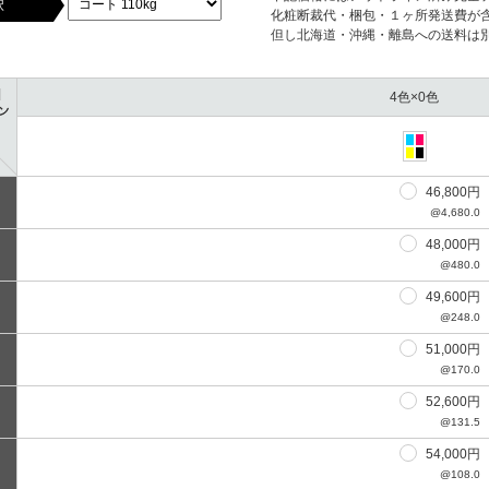
択
化粧断裁代・梱包・１ヶ所発送費が
但し北海道・沖縄・離島への送料は
4色×0色
46,800円
@4,680.0
48,000円
@480.0
49,600円
@248.0
51,000円
@170.0
52,600円
@131.5
54,000円
@108.0