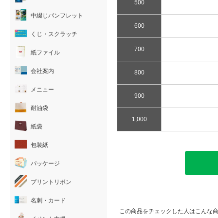
500
中綴じパンフレット
600
くじ・スクラッチ
700
紙ファイル
会社案内
800
メニュー
900
耐油袋
1,000
紙袋
包装紙
パッケージ
プリントリボン
名刺・カード
この商品をチェックした人はこんな