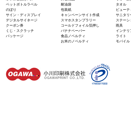
ペットボトルラベル
耐油袋
タオル
のぼり
包装紙
ビューテ
サイン・ディスプレイ
キャンペーンサイト作成
サニタリ
デジタルサイネージ
スマホスタンプラリー
ステーシ
クーポン券
コールドフォイル箔押し
雨具
くじ・スクラッチ
バナナペーパー
インテリ
パッケージ
食品ノベルティ
ライト
お米のノベルティ
モバイル