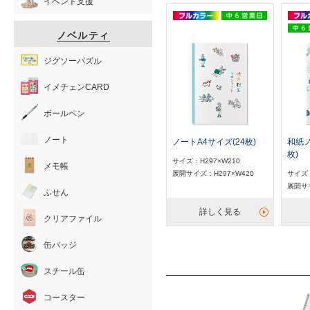
イベント支援
ノベルティ
ジグソーパズル
イメチェンCARD
ボールペン
ノート
ノートA4サイズ(24枚)
和紙ノ
枚)
サイズ：H297×W210
メモ帳
展開サイズ：H297×W420
サイズ：
展開サイ
ふせん
詳しく見る
クリアファイル
缶バッジ
スチール缶
コースター