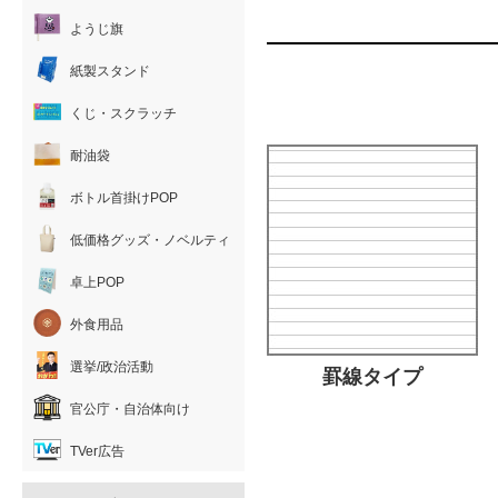
ようじ旗
紙製スタンド
くじ・スクラッチ
耐油袋
ボトル首掛けPOP
低価格グッズ・ノベルティ
卓上POP
外食用品
選挙/政治活動
罫線タイプ
官公庁・自治体向け
TVer広告