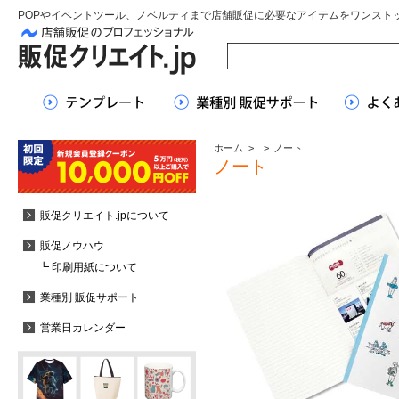
POPやイベントツール、ノベルティまで店舗販促に必要なアイテムをワンスト
ホーム
>
>
ノート
ノート
販促クリエイト.jpについて
販促ノウハウ
┗ 印刷用紙について
業種別 販促サポート
営業日カレンダー