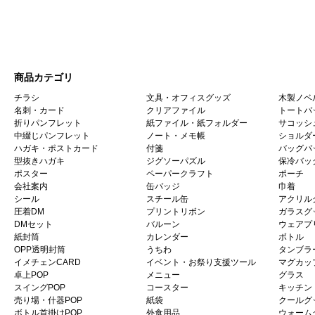
商品カテゴリ
チラシ
文具・オフィスグッズ
木製ノベ
名刺・カード
クリアファイル
トートバ
折りパンフレット
紙ファイル・紙フォルダー
サコッシ
中綴じパンフレット
ノート・メモ帳
ショルダ
ハガキ・ポストカード
付箋
バッグパ
型抜きハガキ
ジグソーパズル
保冷バッ
ポスター
ペーパークラフト
ポーチ
会社案内
缶バッジ
巾着
シール
スチール缶
アクリル
圧着DM
プリントリボン
ガラスグ
DMセット
バルーン
ウェアプ
紙封筒
カレンダー
ボトル
OPP透明封筒
うちわ
タンブラ
イメチェンCARD
イベント・お祭り支援ツール
マグカッ
卓上POP
メニュー
グラス
スイングPOP
コースター
キッチン
売り場・什器POP
紙袋
クールグ
ボトル首掛けPOP
外食用品
ウォーム