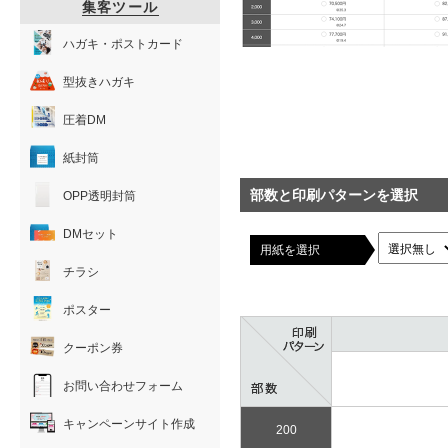
集客ツール
ハガキ・ポストカード
型抜きハガキ
圧着DM
紙封筒
部数と印刷パターンを選択
OPP透明封筒
DMセット
用紙を選択
チラシ
ポスター
クーポン券
お問い合わせフォーム
キャンペーンサイト作成
200