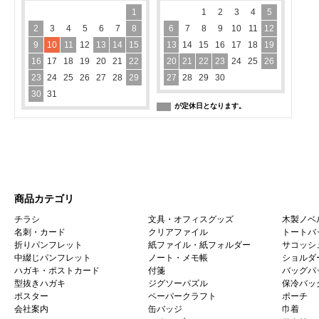
1
1
2
3
4
5
2
3
4
5
6
7
8
6
7
8
9
10
11
12
9
10
11
12
13
14
15
13
14
15
16
17
18
19
16
17
18
19
20
21
22
20
21
22
23
24
25
26
23
24
25
26
27
28
29
27
28
29
30
30
31
が定休日となります。
商品カテゴリ
チラシ
文具・オフィスグッズ
木製ノベ
名刺・カード
クリアファイル
トートバ
折りパンフレット
紙ファイル・紙フォルダー
サコッシ
中綴じパンフレット
ノート・メモ帳
ショルダ
ハガキ・ポストカード
付箋
バッグパ
型抜きハガキ
ジグソーパズル
保冷バッ
ポスター
ペーパークラフト
ポーチ
会社案内
缶バッジ
巾着