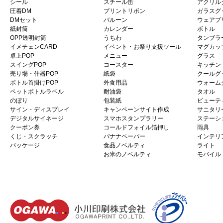
シール
スチール缶
アクリル
圧着DM
プリントリボン
ガラスグ
DMセット
バルーン
ウェアプ
紙封筒
カレンダー
ボトル
OPP透明封筒
うちわ
タンブラ
イメチェンCARD
イベント・お祭り支援ツール
マグカッ
卓上POP
メニュー
グラス
スイングPOP
コースター
キッチン
売り場・什器POP
紙袋
クールグ
ボトル首掛けPOP
外食用品
ウォーム
ペットボトルラベル
耐油袋
タオル
のぼり
包装紙
ビューテ
サイン・ディスプレイ
キャンペーンサイト作成
サニタリ
デジタルサイネージ
スマホスタンプラリー
ステーシ
クーポン券
コールドフォイル箔押し
雨具
くじ・スクラッチ
バナナペーパー
インテリ
パッケージ
食品ノベルティ
ライト
お米のノベルティ
モバイル