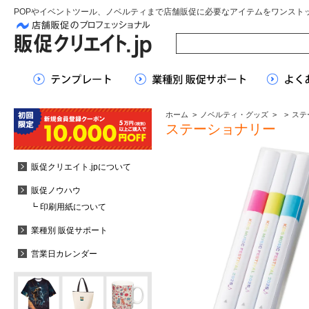
POPやイベントツール、ノベルティまで店舗販促に必要なアイテムをワンスト
ホーム
>
ノベルティ・グッズ
>
>
ステ
ステーショナリー
販促クリエイト.jpについて
販促ノウハウ
┗ 印刷用紙について
業種別 販促サポート
営業日カレンダー