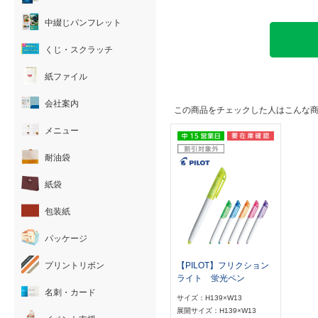
中綴じパンフレット
くじ・スクラッチ
紙ファイル
会社案内
この商品をチェックした人はこんな
メニュー
耐油袋
紙袋
包装紙
パッケージ
プリントリボン
【PILOT】フリクション
ライト 蛍光ペン
名刺・カード
サイズ：H139×W13
展開サイズ：H139×W13