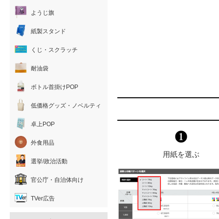
ようじ旗
紙製スタンド
くじ・スクラッチ
耐油袋
ボトル首掛けPOP
低価格グッズ・ノベルティ
卓上POP
外食用品
用紙を選ぶ
選挙/政治活動
官公庁・自治体向け
TVer広告