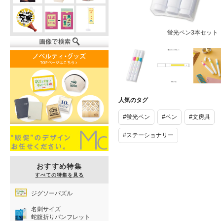
蛍光ペン3本セット
名入れ範囲
蛍光ペン3本
蛍光ペン
セット
セット
人気のタグ
#蛍光ペン
#ペン
#文房具
#ステーショナリー
おすすめ特集
すべての特集を見る
ジグソーパズル
名刺サイズ
蛇腹折りパンフレット