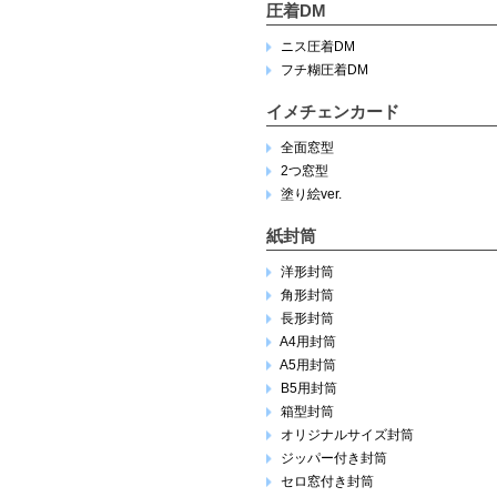
圧着DM
ニス圧着DM
フチ糊圧着DM
イメチェンカード
全面窓型
2つ窓型
塗り絵ver.
紙封筒
洋形封筒
角形封筒
長形封筒
A4用封筒
A5用封筒
B5用封筒
箱型封筒
オリジナルサイズ封筒
ジッパー付き封筒
セロ窓付き封筒