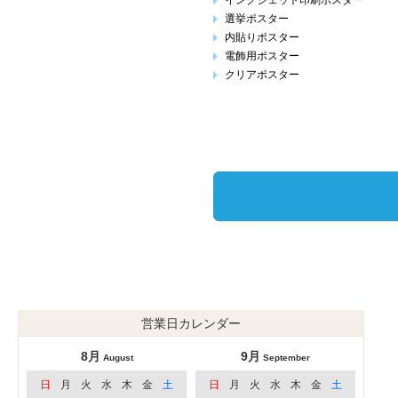
インクジェット印刷ポスター
選挙ポスター
内貼りポスター
電飾用ポスター
クリアポスター
営業日カレンダー
8月
9月
August
September
日
月
火
水
木
金
土
日
月
火
水
木
金
土