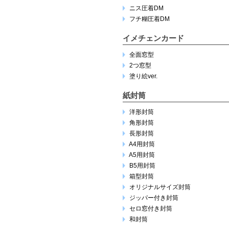
ニス圧着DM
フチ糊圧着DM
イメチェンカード
全面窓型
2つ窓型
塗り絵ver.
紙封筒
洋形封筒
角形封筒
長形封筒
A4用封筒
A5用封筒
B5用封筒
箱型封筒
オリジナルサイズ封筒
ジッパー付き封筒
セロ窓付き封筒
和封筒