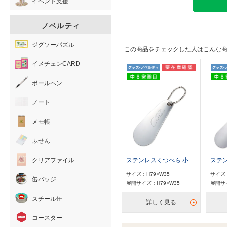
イベント支援
ノベルティ
ジグソーパズル
この商品をチェックした人はこんな
イメチェンCARD
ボールペン
ノート
メモ帳
ふせん
クリアファイル
ステンレスくつべら 小
ステ
サイズ：H79×W35
サイズ：
缶バッジ
展開サイズ：H79×W35
展開サイ
スチール缶
詳しく見る
コースター