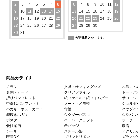
2
3
4
5
6
7
8
6
7
8
9
10
11
12
9
10
11
12
13
14
15
13
14
15
16
17
18
19
16
17
18
19
20
21
22
20
21
22
23
24
25
26
23
24
25
26
27
28
29
27
28
29
30
30
31
が定休日となります。
商品カテゴリ
チラシ
文具・オフィスグッズ
木製ノベ
名刺・カード
クリアファイル
トートバ
折りパンフレット
紙ファイル・紙フォルダー
サコッシ
中綴じパンフレット
ノート・メモ帳
ショルダ
ハガキ・ポストカード
付箋
バッグパ
型抜きハガキ
ジグソーパズル
保冷バッ
ポスター
ペーパークラフト
ポーチ
会社案内
缶バッジ
巾着
シール
スチール缶
アクリル
圧着DM
プリントリボン
ガラスグ