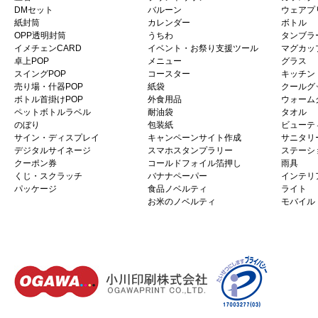
DMセット
バルーン
ウェアプ
紙封筒
カレンダー
ボトル
OPP透明封筒
うちわ
タンブラ
イメチェンCARD
イベント・お祭り支援ツール
マグカッ
卓上POP
メニュー
グラス
スイングPOP
コースター
キッチン
売り場・什器POP
紙袋
クールグ
ボトル首掛けPOP
外食用品
ウォーム
ペットボトルラベル
耐油袋
タオル
のぼり
包装紙
ビューテ
サイン・ディスプレイ
キャンペーンサイト作成
サニタリ
デジタルサイネージ
スマホスタンプラリー
ステーシ
クーポン券
コールドフォイル箔押し
雨具
くじ・スクラッチ
バナナペーパー
インテリ
パッケージ
食品ノベルティ
ライト
お米のノベルティ
モバイル