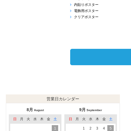
内貼りポスター
電飾用ポスター
クリアポスター
営業日カレンダー
8月
9月
August
September
日
月
火
水
木
金
土
日
月
火
水
木
金
土
1
1
2
3
4
5