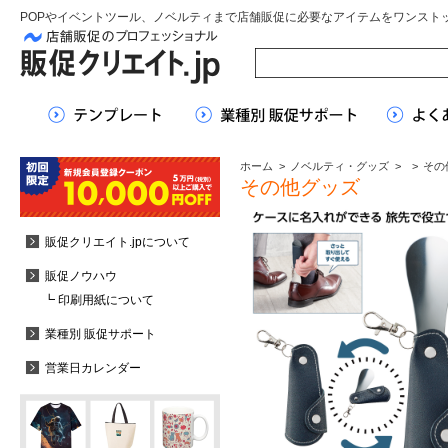
POPやイベントツール、ノベルティまで店舗販促に必要なアイテムをワンスト
ホーム
>
ノベルティ・グッズ
>
>
その
その他グッズ
販促クリエイト.jpについて
販促ノウハウ
┗ 印刷用紙について
業種別 販促サポート
営業日カレンダー