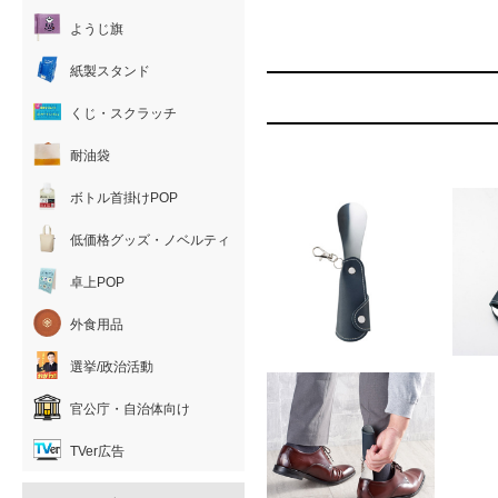
ようじ旗
紙製スタンド
くじ・スクラッチ
耐油袋
ボトル首掛けPOP
低価格グッズ・ノベルティ
卓上POP
外食用品
選挙/政治活動
官公庁・自治体向け
TVer広告