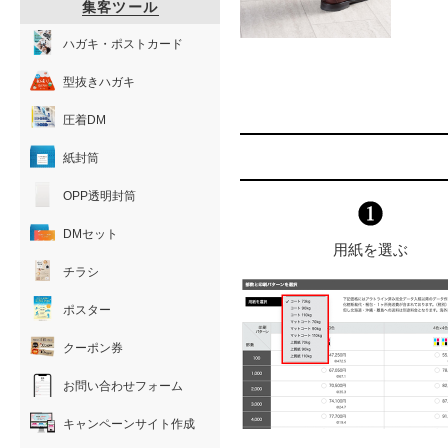
集客ツール
ハガキ・ポストカード
型抜きハガキ
圧着DM
紙封筒
OPP透明封筒
DMセット
用紙を選ぶ
チラシ
ポスター
クーポン券
お問い合わせフォーム
キャンペーンサイト作成