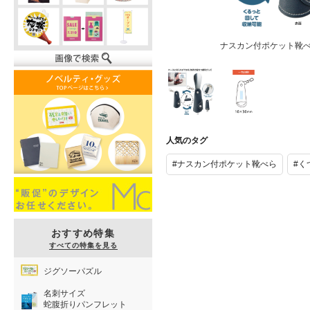
ナスカン付ポケット靴
ナスカン付ポ
一色印刷範囲
ケット靴べら
人気のタグ
#ナスカン付ポケット靴べら
#く
おすすめ特集
すべての特集を見る
ジグソーパズル
名刺サイズ
蛇腹折りパンフレット