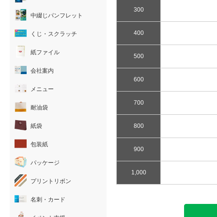
300
中綴じパンフレット
400
くじ・スクラッチ
紙ファイル
500
会社案内
600
メニュー
700
耐油袋
800
紙袋
包装紙
900
パッケージ
1,000
プリントリボン
名刺・カード