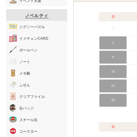
イベント支援
ノベルティ
日
ジグソーパズル
26
イメチェンCARD
2
ボールペン
9
ノート
16
メモ帳
ふせん
23
クリアファイル
30
缶バッジ
スチール缶
日
コースター