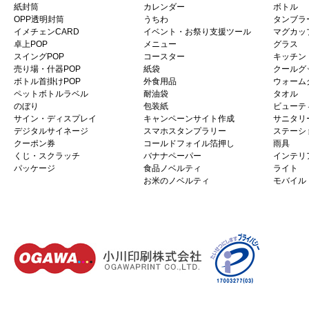
紙封筒
カレンダー
ボトル
OPP透明封筒
うちわ
タンブラ
イメチェンCARD
イベント・お祭り支援ツール
マグカッ
卓上POP
メニュー
グラス
スイングPOP
コースター
キッチン
売り場・什器POP
紙袋
クールグ
ボトル首掛けPOP
外食用品
ウォーム
ペットボトルラベル
耐油袋
タオル
のぼり
包装紙
ビューテ
サイン・ディスプレイ
キャンペーンサイト作成
サニタリ
デジタルサイネージ
スマホスタンプラリー
ステーシ
クーポン券
コールドフォイル箔押し
雨具
くじ・スクラッチ
バナナペーパー
インテリ
パッケージ
食品ノベルティ
ライト
お米のノベルティ
モバイル