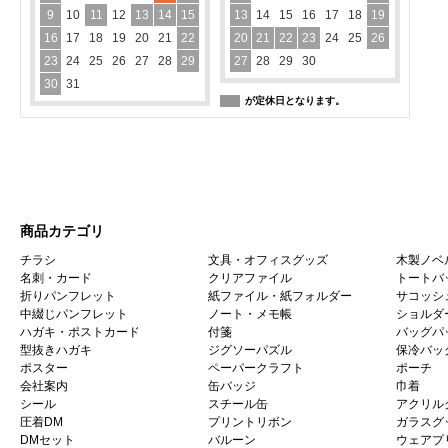
9
10
11
12
13
14
15
13
14
15
16
17
18
19
16
17
18
19
20
21
22
20
21
22
23
24
25
26
23
24
25
26
27
28
29
27
28
29
30
30
31
が定休日となります。
商品カテゴリ
チラシ
文具・オフィスグッズ
木製ノベ
名刺・カード
クリアファイル
トートバ
折りパンフレット
紙ファイル・紙フォルダー
サコッシ
中綴じパンフレット
ノート・メモ帳
ショルダ
ハガキ・ポストカード
付箋
バッグパ
型抜きハガキ
ジグソーパズル
保冷バッ
ポスター
ペーパークラフト
ポーチ
会社案内
缶バッジ
巾着
シール
スチール缶
アクリル
圧着DM
プリントリボン
ガラスグ
DMセット
バルーン
ウェアプ