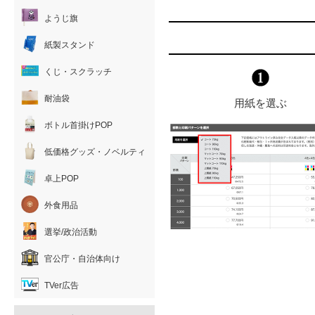
ようじ旗
紙製スタンド
くじ・スクラッチ
耐油袋
用紙を選ぶ
ボトル首掛けPOP
低価格グッズ・ノベルティ
卓上POP
外食用品
選挙/政治活動
官公庁・自治体向け
TVer広告