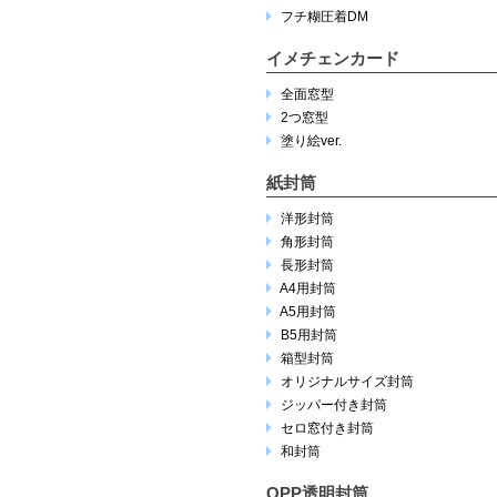
フチ糊圧着DM
イメチェンカード
全面窓型
2つ窓型
塗り絵ver.
紙封筒
洋形封筒
角形封筒
長形封筒
A4用封筒
A5用封筒
B5用封筒
箱型封筒
オリジナルサイズ封筒
ジッパー付き封筒
セロ窓付き封筒
和封筒
OPP透明封筒