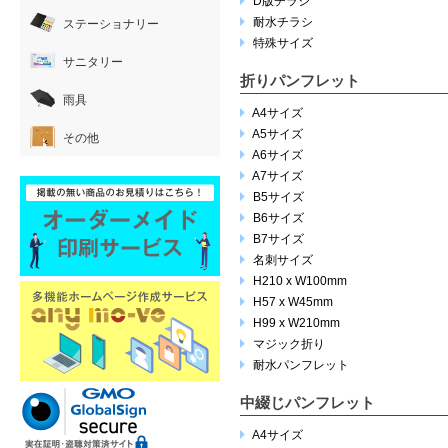
D版チラシ
耐水チラシ
ステーショナリー
特殊サイズ
サニタリー
折りパンフレット
雨具
A4サイズ
A5サイズ
その他
A6サイズ
A7サイズ
B5サイズ
B6サイズ
B7サイズ
名刺サイズ
H210 x W100mm
H57 x W45mm
H99 x W210mm
マジック折り
耐水パンフレット
中綴じパンフレット
A4サイズ