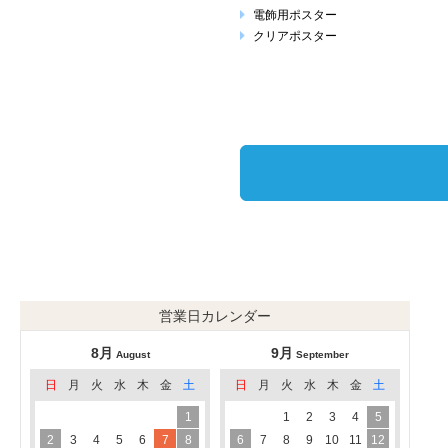
電飾用ポスター
クリアポスター
営業日カレンダー
8月
9月
August
September
日
月
火
水
木
金
土
日
月
火
水
木
金
土
1
1
2
3
4
5
2
3
4
5
6
7
8
6
7
8
9
10
11
12