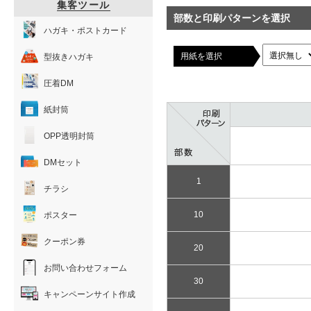
集客ツール
部数と印刷パターンを選択
ハガキ・ポストカード
用紙を選択
型抜きハガキ
圧着DM
紙封筒
OPP透明封筒
DMセット
1
チラシ
10
ポスター
クーポン券
20
お問い合わせフォーム
30
キャンペーンサイト作成