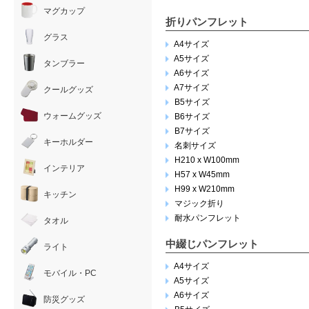
マグカップ
折りパンフレット
グラス
A4サイズ
A5サイズ
タンブラー
A6サイズ
A7サイズ
クールグッズ
B5サイズ
ウォームグッズ
B6サイズ
B7サイズ
キーホルダー
名刺サイズ
H210 x W100mm
インテリア
H57 x W45mm
H99 x W210mm
キッチン
マジック折り
耐水パンフレット
タオル
中綴じパンフレット
ライト
A4サイズ
モバイル・PC
A5サイズ
A6サイズ
防災グッズ