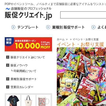
POPやイベントツール、ノベルティまで店舗販促に必要なアイテムをワンスト
ホーム
>
>
イベント・お祭り支援
イベント・お祭り支援
販促クリエイト.jpについて
販促ノウハウ
┗ 印刷用紙について
業種別 販促サポート
営業日カレンダー