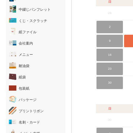
日
中綴じパンフレット
26
くじ・スクラッチ
2
紙ファイル
9
会社案内
メニュー
16
耐油袋
23
紙袋
30
包装紙
パッケージ
日
プリントリボン
30
名刺・カード