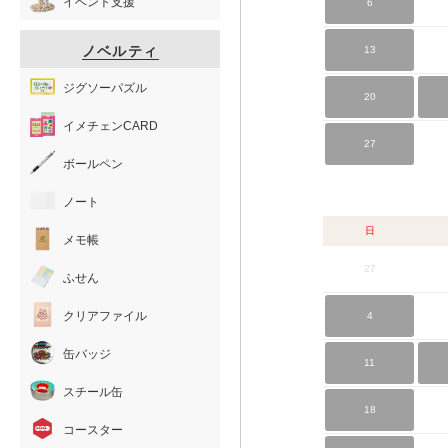
イベント支援
6
ノベルティ
13
ジグソーパズル
20
イメチェンCARD
27
ボールペン
ノート
日
メモ帳
27
ふせん
クリアファイル
4
缶バッジ
11
スチール缶
18
コースター