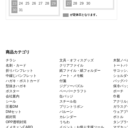
23
24
25
26
27
28
29
27
28
29
30
30
31
が定休日となります。
商品カテゴリ
チラシ
文具・オフィスグッズ
木製ノベ
名刺・カード
クリアファイル
トートバ
折りパンフレット
紙ファイル・紙フォルダー
サコッシ
中綴じパンフレット
ノート・メモ帳
ショルダ
ハガキ・ポストカード
付箋
バッグパ
型抜きハガキ
ジグソーパズル
保冷バッ
ポスター
ペーパークラフト
ポーチ
会社案内
缶バッジ
巾着
シール
スチール缶
アクリル
圧着DM
プリントリボン
ガラスグ
DMセット
バルーン
ウェアプ
紙封筒
カレンダー
ボトル
OPP透明封筒
うちわ
タンブラ
イメチェンCARD
イベント・お祭り支援ツール
マグカッ