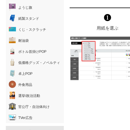
ようじ旗
紙製スタンド
用紙を選ぶ
くじ・スクラッチ
耐油袋
ボトル首掛けPOP
低価格グッズ・ノベルティ
卓上POP
外食用品
選挙/政治活動
官公庁・自治体向け
TVer広告