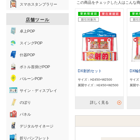
この商品をチェックした人はこんな
スマホスタンプラリー
店舗ツール
卓上POP
スイングPOP
什器POP
ボトル首掛けPOP
DX射的セット
DX
バルーンPOP
サイズ：H2450×W2500
サイズ：
展開サイズ：H2450×W2500
展開サイ
サイン・ディスプレイ
のぼり
詳しく見る
パネル
デジタルサイネージ
折りパンフレット