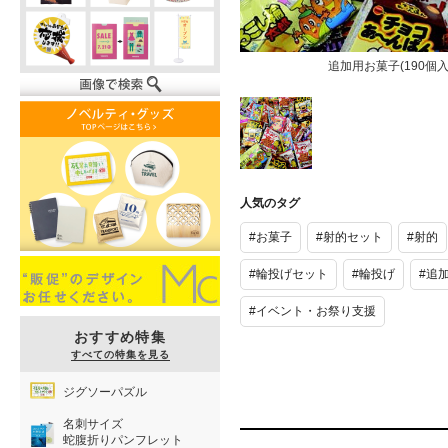
追加用お菓子(190個入
追加用お菓子
(190個入)
人気のタグ
#お菓子
#射的セット
#射的
#輪投げセット
#輪投げ
#追
#イベント・お祭り支援
おすすめ特集
すべての特集を見る
ジグソーパズル
名刺サイズ
蛇腹折りパンフレット