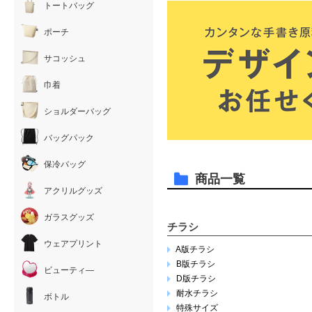
トートバッグ
ポーチ
サコッシュ
巾着
ショルダーバッグ
バッグパック
保冷バッグ
商品一覧
アクリルグッズ
ガラスグッズ
チラシ
ウェアプリント
A版チラシ
B版チラシ
ビューティ―
D版チラシ
耐水チラシ
ボトル
特殊サイズ