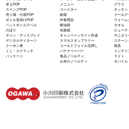
卓上POP
メニュー
グラス
スイングPOP
コースター
キッチン
売り場・什器POP
紙袋
クールグ
ボトル首掛けPOP
外食用品
ウォーム
ペットボトルラベル
耐油袋
タオル
のぼり
包装紙
ビューテ
サイン・ディスプレイ
キャンペーンサイト作成
サニタリ
デジタルサイネージ
スマホスタンプラリー
ステーシ
クーポン券
コールドフォイル箔押し
雨具
くじ・スクラッチ
バナナペーパー
インテリ
パッケージ
食品ノベルティ
ライト
お米のノベルティ
モバイル