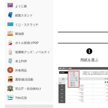
ようじ旗
紙製スタンド
くじ・スクラッチ
耐油袋
ボトル首掛けPOP
低価格グッズ・ノベルティ
用紙を選ぶ
卓上POP
外食用品
選挙/政治活動
官公庁・自治体向け
TVer広告