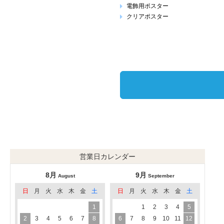
電飾用ポスター
クリアポスター
営業日カレンダー
8月
9月
August
September
日
月
火
水
木
金
土
日
月
火
水
木
金
土
1
1
2
3
4
5
2
3
4
5
6
7
8
6
7
8
9
10
11
12