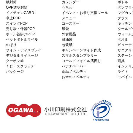
紙封筒
カレンダー
ボトル
OPP透明封筒
うちわ
タンブラ
イメチェンCARD
イベント・お祭り支援ツール
マグカッ
卓上POP
メニュー
グラス
スイングPOP
コースター
キッチン
売り場・什器POP
紙袋
クールグ
ボトル首掛けPOP
外食用品
ウォーム
ペットボトルラベル
耐油袋
タオル
のぼり
包装紙
ビューテ
サイン・ディスプレイ
キャンペーンサイト作成
サニタリ
デジタルサイネージ
スマホスタンプラリー
ステーシ
クーポン券
コールドフォイル箔押し
雨具
くじ・スクラッチ
バナナペーパー
インテリ
パッケージ
食品ノベルティ
ライト
お米のノベルティ
モバイル