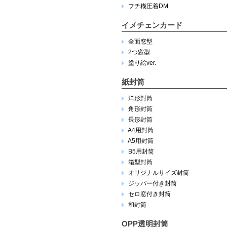
フチ糊圧着DM
イメチェンカード
全面窓型
2つ窓型
塗り絵ver.
紙封筒
洋形封筒
角形封筒
長形封筒
A4用封筒
A5用封筒
B5用封筒
箱型封筒
オリジナルサイズ封筒
ジッパー付き封筒
セロ窓付き封筒
和封筒
OPP透明封筒