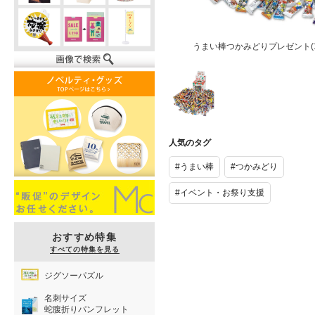
うまい棒つかみどりプレゼント(1
うまい棒つか
みどりプレゼ
人気のタグ
ント(100名
様用)
#うまい棒
#つかみどり
#イベント・お祭り支援
おすすめ特集
すべての特集を見る
ジグソーパズル
名刺サイズ
蛇腹折りパンフレット