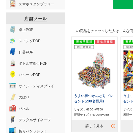
スマホスタンプラリー
店舗ツール
卓上POP
この商品をチェックした人はこんな
スイングPOP
什器POP
ボトル首掛けPOP
バルーンPOP
サイン・ディスプレイ
うまい棒つかみどりプレ
うま
のぼり
ゼント(200名様用)
ゼント
パネル
サイズ：H300×W250
サイズ
展開サイズ：H300×W250
展開サ
デジタルサイネージ
詳しく見る
折りパンフレット