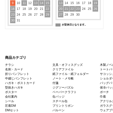
9
10
11
12
13
14
15
13
14
15
16
17
18
19
16
17
18
19
20
21
22
20
21
22
23
24
25
26
23
24
25
26
27
28
29
27
28
29
30
30
31
が定休日となります。
商品カテゴリ
チラシ
文具・オフィスグッズ
木製ノベ
名刺・カード
クリアファイル
トートバ
折りパンフレット
紙ファイル・紙フォルダー
サコッシ
中綴じパンフレット
ノート・メモ帳
ショルダ
ハガキ・ポストカード
付箋
バッグパ
型抜きハガキ
ジグソーパズル
保冷バッ
ポスター
ペーパークラフト
ポーチ
会社案内
缶バッジ
巾着
シール
スチール缶
アクリル
圧着DM
プリントリボン
ガラスグ
DMセット
バルーン
ウェアプ