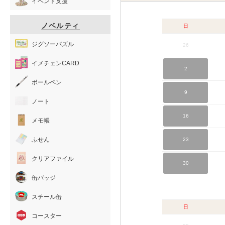
イベント支援
ノベルティ
日
ジグソーパズル
26
イメチェンCARD
2
ボールペン
9
ノート
16
メモ帳
ふせん
23
クリアファイル
30
缶バッジ
スチール缶
日
コースター