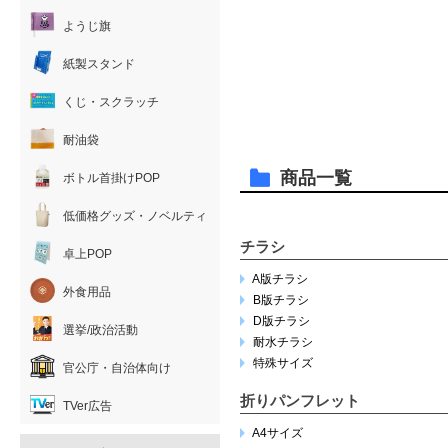
ようじ旗
紙製スタンド
くじ・スクラッチ
耐油袋
商品一覧
ボトル首掛けPOP
低価格グッズ・ノベルティ
チラシ
卓上POP
A版チラシ
外食用品
B版チラシ
D版チラシ
選挙/政治活動
耐水チラシ
特殊サイズ
官公庁・自治体向け
折りパンフレット
TVer広告
A4サイズ