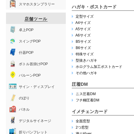
スマホスタンプラリー
ハガキ・ポストカード
定型サイズ
店舗ツール
A4サイズ
A5サイズ
卓上POP
A6サイズ
スイングPOP
B5サイズ
B6サイズ
什器POP
特殊サイズ
型抜きハガキ
ボトル首掛けPOP
ホログラム加工ポストカード
その他ハガキ
バルーンPOP
圧着DM
サイン・ディスプレイ
ニス圧着DM
のぼり
フチ糊圧着DM
パネル
イメチェンカード
デジタルサイネージ
全面窓型
2つ窓型
折りパンフレット
塗り絵ver.