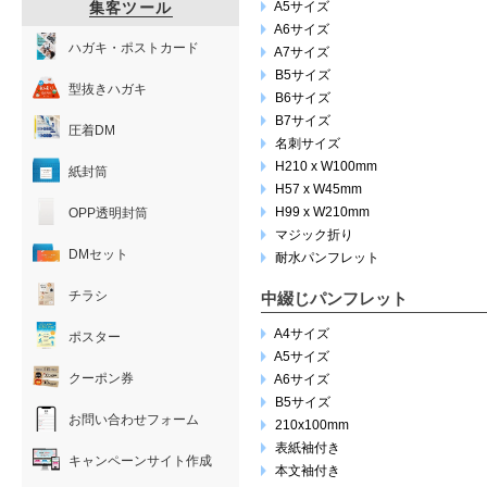
集客ツール
A5サイズ
A6サイズ
ハガキ・ポストカード
A7サイズ
B5サイズ
型抜きハガキ
B6サイズ
B7サイズ
圧着DM
名刺サイズ
H210 x W100mm
紙封筒
H57 x W45mm
H99 x W210mm
OPP透明封筒
マジック折り
DMセット
耐水パンフレット
チラシ
中綴じパンフレット
A4サイズ
ポスター
A5サイズ
クーポン券
A6サイズ
B5サイズ
お問い合わせフォーム
210x100mm
表紙袖付き
キャンペーンサイト作成
本文袖付き