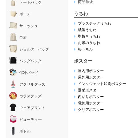
商品券袋
トートバッグ
うちわ
ポーチ
プラスチックうちわ
サコッシュ
紙製うちわ
型抜きうちわ
巾着
お米のうちわ
ショルダーバッグ
杉うちわ
ポスター
バッグパック
屋内用ポスター
保冷バッグ
屋外用ポスター
インクジェット印刷ポスター
アクリルグッズ
選挙ポスター
ガラスグッズ
内貼りポスター
電飾用ポスター
ウェアプリント
クリアポスター
ビューティ―
ボトル