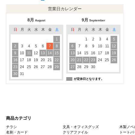
営業日カレンダー
8月
9月
August
September
日
月
火
水
木
金
土
日
月
火
水
木
金
土
1
1
2
3
4
5
2
3
4
5
6
7
8
6
7
8
9
10
11
12
9
10
11
12
13
14
15
13
14
15
16
17
18
19
16
17
18
19
20
21
22
20
21
22
23
24
25
26
23
24
25
26
27
28
29
27
28
29
30
30
31
が定休日となります。
商品カテゴリ
チラシ
文具・オフィスグッズ
木製ノベ
名刺・カード
クリアファイル
トートバ