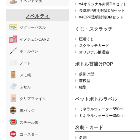
イベント支援
A4オリジナル封筒DMセット
長3OPP透明封筒DMセット
ノベルティ
A4OPP透明封筒DMセット
ジグソーパズル
くじ・スクラッチ
圧着くじ
イメチェンCARD
スクラッチカード
ボールペン
オリジナル抽選箱
ノート
ボトル首掛けPOP
前掛け型
メモ帳
前後型
ふせん
紐型
ペットボトルラベル
クリアファイル
ミネラルウォーター550ml
缶バッジ
ミネラルウォーター350ml
スチール缶
名刺・カード
コースター
名刺