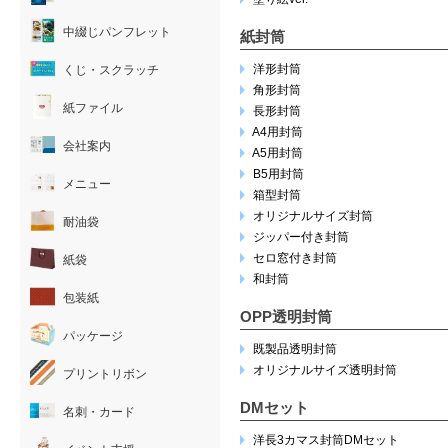
中綴じパンフレット
紙封筒
洋形封筒
くじ・スクラッチ
角形封筒
紙ファイル
長形封筒
A4用封筒
会社案内
A5用封筒
B5用封筒
メニュー
箱型封筒
オリジナルサイズ封筒
耐油袋
ジッパー付き封筒
セロ窓付き封筒
紙袋
和封筒
包装紙
OPP透明封筒
パッケージ
既製品透明封筒
オリジナルサイズ透明封筒
プリントリボン
DMセット
名刺・カード
洋長3カマス封筒DMセット