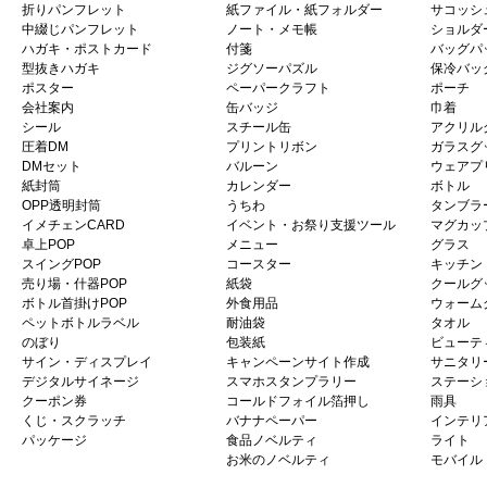
折りパンフレット
紙ファイル・紙フォルダー
サコッシ
中綴じパンフレット
ノート・メモ帳
ショルダ
ハガキ・ポストカード
付箋
バッグパ
型抜きハガキ
ジグソーパズル
保冷バッ
ポスター
ペーパークラフト
ポーチ
会社案内
缶バッジ
巾着
シール
スチール缶
アクリル
圧着DM
プリントリボン
ガラスグ
DMセット
バルーン
ウェアプ
紙封筒
カレンダー
ボトル
OPP透明封筒
うちわ
タンブラ
イメチェンCARD
イベント・お祭り支援ツール
マグカッ
卓上POP
メニュー
グラス
スイングPOP
コースター
キッチン
売り場・什器POP
紙袋
クールグ
ボトル首掛けPOP
外食用品
ウォーム
ペットボトルラベル
耐油袋
タオル
のぼり
包装紙
ビューテ
サイン・ディスプレイ
キャンペーンサイト作成
サニタリ
デジタルサイネージ
スマホスタンプラリー
ステーシ
クーポン券
コールドフォイル箔押し
雨具
くじ・スクラッチ
バナナペーパー
インテリ
パッケージ
食品ノベルティ
ライト
お米のノベルティ
モバイル