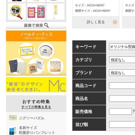
サイズ：H210×W297
サイズ：
展開サイズ：H210×W297
展開サイ
詳しく見る
キーワード
カテゴリ
ブランド
商品コード
商品名
おすすめ特集
すべての特集を見る
販売価格
ジグソーパズル
並び順
名刺サイズ
蛇腹折りパンフレット