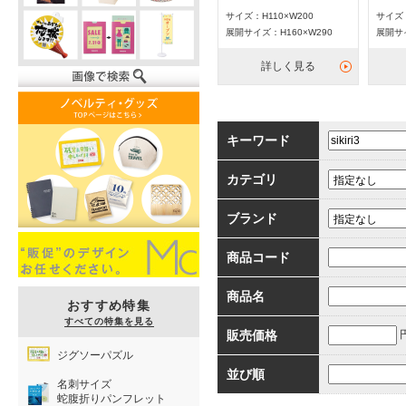
サイズ：H110×W200
サイズ：
展開サイズ：H160×W290
展開サイ
詳しく見る
キーワード
カテゴリ
ブランド
商品コード
商品名
おすすめ特集
すべての特集を見る
販売価格
ジグソーパズル
並び順
名刺サイズ
蛇腹折りパンフレット