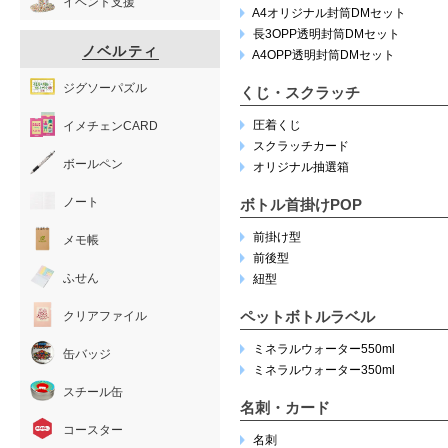
イベント支援
A4オリジナル封筒DMセット
長3OPP透明封筒DMセット
ノベルティ
A4OPP透明封筒DMセット
ジグソーパズル
くじ・スクラッチ
圧着くじ
イメチェンCARD
スクラッチカード
ボールペン
オリジナル抽選箱
ノート
ボトル首掛けPOP
前掛け型
メモ帳
前後型
ふせん
紐型
ペットボトルラベル
クリアファイル
ミネラルウォーター550ml
缶バッジ
ミネラルウォーター350ml
スチール缶
名刺・カード
コースター
名刺