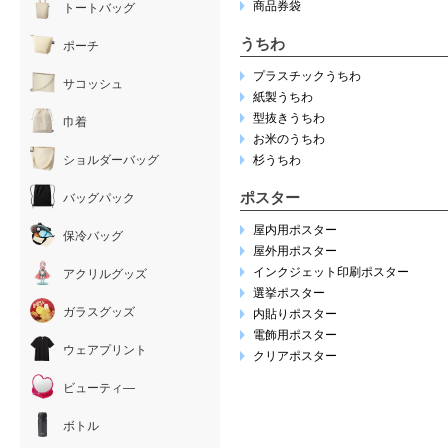
商品券袋
トートバッグ
うちわ
ポーチ
プラスチックうちわ
サコッシュ
紙製うちわ
型抜きうちわ
巾着
お米のうちわ
ショルダーバッグ
杉うちわ
ポスター
バッグパック
屋内用ポスター
保冷バッグ
屋外用ポスター
インクジェット印刷ポスター
アクリルグッズ
選挙ポスター
ガラスグッズ
内貼りポスター
電飾用ポスター
ウェアプリント
クリアポスター
ビューティ―
ボトル