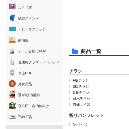
ようじ旗
紙製スタンド
くじ・スクラッチ
耐油袋
商品一覧
ボトル首掛けPOP
低価格グッズ・ノベルティ
チラシ
卓上POP
A版チラシ
外食用品
B版チラシ
D版チラシ
選挙/政治活動
耐水チラシ
特殊サイズ
官公庁・自治体向け
折りパンフレット
TVer広告
A4サイズ