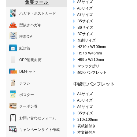
集客ツール
A5サイズ
A6サイズ
ハガキ・ポストカード
A7サイズ
B5サイズ
型抜きハガキ
B6サイズ
B7サイズ
圧着DM
名刺サイズ
H210 x W100mm
紙封筒
H57 x W45mm
H99 x W210mm
OPP透明封筒
マジック折り
DMセット
耐水パンフレット
チラシ
中綴じパンフレット
A4サイズ
ポスター
A5サイズ
クーポン券
A6サイズ
B5サイズ
お問い合わせフォーム
210x100mm
表紙袖付き
キャンペーンサイト作成
本文袖付き