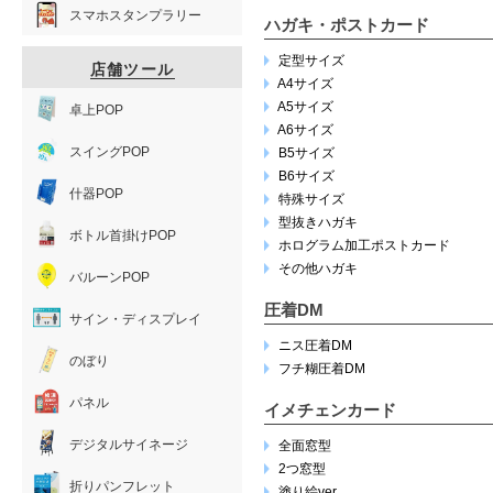
スマホスタンプラリー
ハガキ・ポストカード
定型サイズ
店舗ツール
A4サイズ
A5サイズ
卓上POP
A6サイズ
スイングPOP
B5サイズ
B6サイズ
什器POP
特殊サイズ
型抜きハガキ
ボトル首掛けPOP
ホログラム加工ポストカード
その他ハガキ
バルーンPOP
圧着DM
サイン・ディスプレイ
ニス圧着DM
のぼり
フチ糊圧着DM
パネル
イメチェンカード
デジタルサイネージ
全面窓型
2つ窓型
折りパンフレット
塗り絵ver.