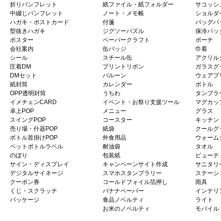
折りパンフレット
紙ファイル・紙フォルダー
サコッシ
中綴じパンフレット
ノート・メモ帳
ショルダ
ハガキ・ポストカード
付箋
バッグパ
型抜きハガキ
ジグソーパズル
保冷バッ
ポスター
ペーパークラフト
ポーチ
会社案内
缶バッジ
巾着
シール
スチール缶
アクリル
圧着DM
プリントリボン
ガラスグ
DMセット
バルーン
ウェアプ
紙封筒
カレンダー
ボトル
OPP透明封筒
うちわ
タンブラ
イメチェンCARD
イベント・お祭り支援ツール
マグカッ
卓上POP
メニュー
グラス
スイングPOP
コースター
キッチン
売り場・什器POP
紙袋
クールグ
ボトル首掛けPOP
外食用品
ウォーム
ペットボトルラベル
耐油袋
タオル
のぼり
包装紙
ビューテ
サイン・ディスプレイ
キャンペーンサイト作成
サニタリ
デジタルサイネージ
スマホスタンプラリー
ステーシ
クーポン券
コールドフォイル箔押し
雨具
くじ・スクラッチ
バナナペーパー
インテリ
パッケージ
食品ノベルティ
ライト
お米のノベルティ
モバイル