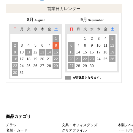
営業日カレンダー
8月
9月
August
September
日
月
火
水
木
金
土
日
月
火
水
木
金
土
1
1
2
3
4
5
2
3
4
5
6
7
8
6
7
8
9
10
11
12
9
10
11
12
13
14
15
13
14
15
16
17
18
19
16
17
18
19
20
21
22
20
21
22
23
24
25
26
23
24
25
26
27
28
29
27
28
29
30
30
31
が定休日となります。
商品カテゴリ
チラシ
文具・オフィスグッズ
木製ノベ
名刺・カード
クリアファイル
トートバ