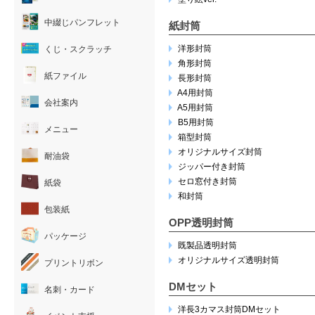
中綴じパンフレット
紙封筒
洋形封筒
くじ・スクラッチ
角形封筒
紙ファイル
長形封筒
A4用封筒
会社案内
A5用封筒
B5用封筒
メニュー
箱型封筒
オリジナルサイズ封筒
耐油袋
ジッパー付き封筒
セロ窓付き封筒
紙袋
和封筒
包装紙
OPP透明封筒
パッケージ
既製品透明封筒
オリジナルサイズ透明封筒
プリントリボン
DMセット
名刺・カード
洋長3カマス封筒DMセット