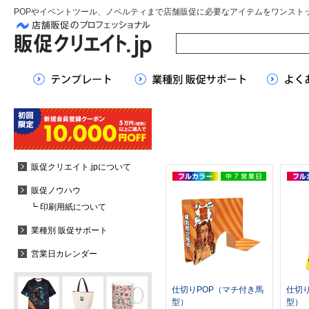
POPやイベントツール、ノベルティまで店舗販促に必要なアイテムをワンスト
販促クリエイト.jpについて
販促ノウハウ
┗ 印刷用紙について
業種別 販促サポート
営業日カレンダー
仕切りPOP（マチ付き馬
仕切
型）
型）