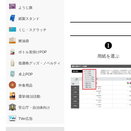
ようじ旗
紙製スタンド
くじ・スクラッチ
耐油袋
ボトル首掛けPOP
用紙を選ぶ
低価格グッズ・ノベルティ
卓上POP
外食用品
選挙/政治活動
官公庁・自治体向け
TVer広告