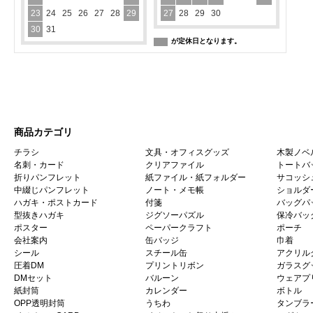
23
24
25
26
27
28
29
27
28
29
30
30
31
が定休日となります。
商品カテゴリ
チラシ
文具・オフィスグッズ
木製ノベ
名刺・カード
クリアファイル
トートバ
折りパンフレット
紙ファイル・紙フォルダー
サコッシ
中綴じパンフレット
ノート・メモ帳
ショルダ
ハガキ・ポストカード
付箋
バッグパ
型抜きハガキ
ジグソーパズル
保冷バッ
ポスター
ペーパークラフト
ポーチ
会社案内
缶バッジ
巾着
シール
スチール缶
アクリル
圧着DM
プリントリボン
ガラスグ
DMセット
バルーン
ウェアプ
紙封筒
カレンダー
ボトル
OPP透明封筒
うちわ
タンブラ