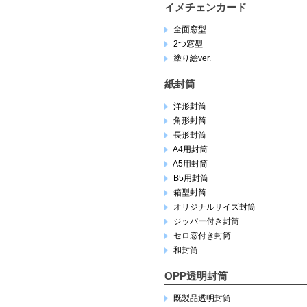
イメチェンカード
全面窓型
2つ窓型
塗り絵ver.
紙封筒
洋形封筒
角形封筒
長形封筒
A4用封筒
A5用封筒
B5用封筒
箱型封筒
オリジナルサイズ封筒
ジッパー付き封筒
セロ窓付き封筒
和封筒
OPP透明封筒
既製品透明封筒