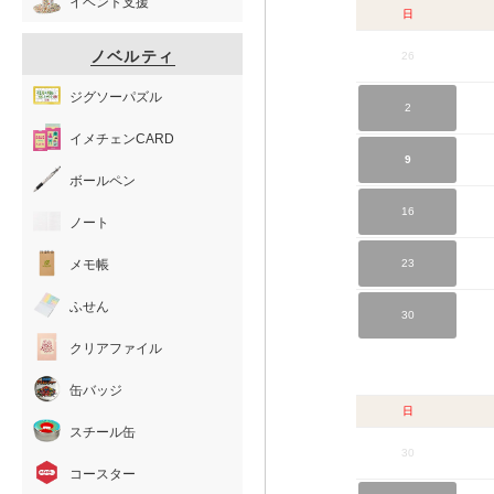
イベント支援
日
ノベルティ
26
ジグソーパズル
2
イメチェンCARD
9
ボールペン
16
ノート
メモ帳
23
ふせん
30
クリアファイル
缶バッジ
日
スチール缶
30
コースター