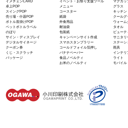
イメチェンCARD
イベント・お祭り支援ツール
マグカッ
卓上POP
メニュー
グラス
スイングPOP
コースター
キッチン
売り場・什器POP
紙袋
クールグ
ボトル首掛けPOP
外食用品
ウォーム
ペットボトルラベル
耐油袋
タオル
のぼり
包装紙
ビューテ
サイン・ディスプレイ
キャンペーンサイト作成
サニタリ
デジタルサイネージ
スマホスタンプラリー
ステーシ
クーポン券
コールドフォイル箔押し
雨具
くじ・スクラッチ
バナナペーパー
インテリ
パッケージ
食品ノベルティ
ライト
お米のノベルティ
モバイル