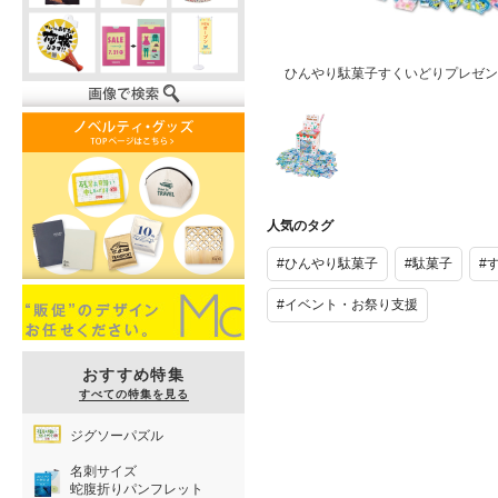
ひんやり駄菓子すくいどりプレゼント
ひんやり駄菓
子すくいどり
人気のタグ
プレゼント
(200名様用)
#ひんやり駄菓子
#駄菓子
#
#イベント・お祭り支援
おすすめ特集
すべての特集を見る
ジグソーパズル
名刺サイズ
蛇腹折りパンフレット