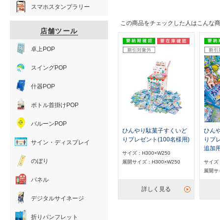
スマホスタンプラリー
この商品をチェックした人はこんな
店舗ツール
卓上POP
スイングPOP
什器POP
ボトル首掛けPOP
バルーンPOP
ひんやり駄菓子すくいど
ひん
りプレゼント(100名様用)
りプレ
サイン・ディスプレイ
追加用
サイズ：H300×W250
のぼり
展開サイズ：H300×W250
サイズ
展開サ
パネル
詳しく見る
デジタルサイネージ
折りパンフレット