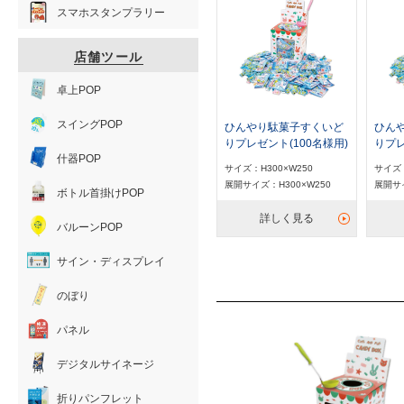
スマホスタンプラリー
店舗ツール
卓上POP
スイングPOP
ひんやり駄菓子すくいど
ひん
りプレゼント(100名様用)
りプレ
什器POP
サイズ：H300×W250
サイズ：
展開サイズ：H300×W250
展開サイ
ボトル首掛けPOP
詳しく見る
バルーンPOP
サイン・ディスプレイ
のぼり
パネル
デジタルサイネージ
折りパンフレット