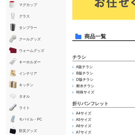
マグカップ
グラス
タンブラー
商品一覧
クールグッズ
ウォームグッズ
チラシ
キーホルダー
A版チラシ
B版チラシ
インテリア
D版チラシ
キッチン
耐水チラシ
特殊サイズ
タオル
折りパンフレット
ライト
A4サイズ
モバイル・PC
A5サイズ
A6サイズ
防災グッズ
A7サイズ