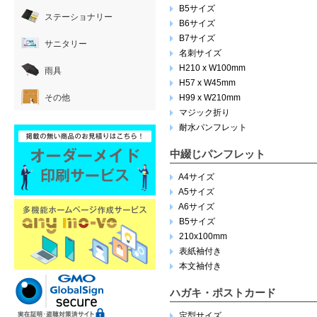
B5サイズ
ステーショナリー
B6サイズ
B7サイズ
サニタリー
名刺サイズ
H210 x W100mm
雨具
H57 x W45mm
その他
H99 x W210mm
マジック折り
耐水パンフレット
中綴じパンフレット
A4サイズ
A5サイズ
A6サイズ
B5サイズ
210x100mm
表紙袖付き
本文袖付き
ハガキ・ポストカード
定型サイズ