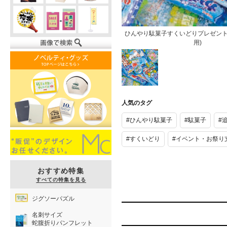
ひんやり駄菓子すくいどりプレゼント(
用)
ひんやり駄菓
子すくいどり
人気のタグ
プレゼント
(100名様分
#ひんやり駄菓子
#駄菓子
#
追加用)
#すくいどり
#イベント・お祭り
おすすめ特集
すべての特集を見る
ジグソーパズル
名刺サイズ
蛇腹折りパンフレット