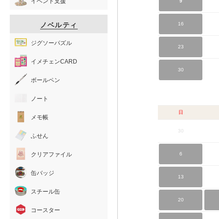
イベント支援
9
ノベルティ
16
ジグソーパズル
23
イメチェンCARD
30
ボールペン
ノート
日
メモ帳
30
ふせん
クリアファイル
6
缶バッジ
13
スチール缶
20
コースター