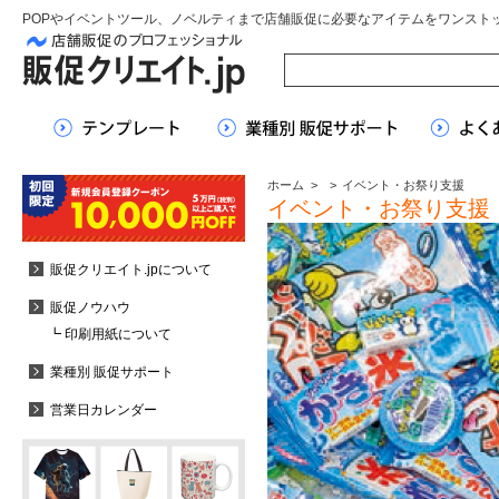
POPやイベントツール、ノベルティまで店舗販促に必要なアイテムをワンスト
ホーム
>
>
イベント・お祭り支援
イベント・お祭り支援
販促クリエイト.jpについて
販促ノウハウ
┗ 印刷用紙について
業種別 販促サポート
営業日カレンダー