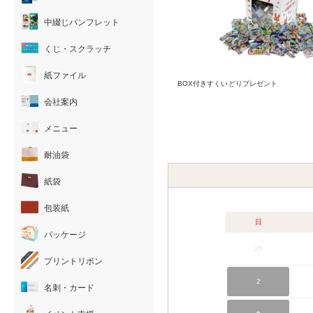
中綴じパンフレット
くじ・スクラッチ
紙ファイル
BOX付きすくいどりプレゼント
会社案内
メニュー
耐油袋
紙袋
包装紙
日
パッケージ
26
プリントリボン
2
名刺・カード