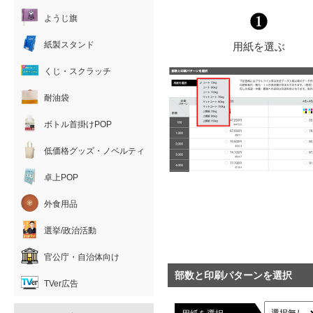
ようじ旗
紙製スタンド
用紙を選ぶ
くじ・スクラッチ
耐油袋
ボトル首掛けPOP
低価格グッズ・ノベルティ
卓上POP
外食用品
選挙/政治活動
官公庁・自治体向け
部数と印刷パターンを選択
TVer広告