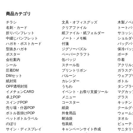
商品カテゴリ
チラシ
文具・オフィスグッズ
木製ノベ
名刺・カード
クリアファイル
トートバ
折りパンフレット
紙ファイル・紙フォルダー
サコッシ
中綴じパンフレット
ノート・メモ帳
ショルダ
ハガキ・ポストカード
付箋
バッグパ
型抜きハガキ
ジグソーパズル
保冷バッ
ポスター
ペーパークラフト
ポーチ
会社案内
缶バッジ
巾着
シール
スチール缶
アクリル
圧着DM
プリントリボン
ガラスグ
DMセット
バルーン
ウェアプ
紙封筒
カレンダー
ボトル
OPP透明封筒
うちわ
タンブラ
イメチェンCARD
イベント・お祭り支援ツール
マグカッ
卓上POP
メニュー
グラス
スイングPOP
コースター
キッチン
売り場・什器POP
紙袋
クールグ
ボトル首掛けPOP
外食用品
ウォーム
ペットボトルラベル
耐油袋
タオル
のぼり
包装紙
ビューテ
サイン・ディスプレイ
キャンペーンサイト作成
サニタリ