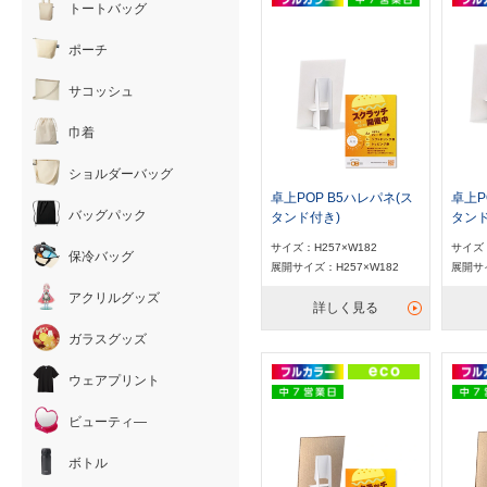
トートバッグ
ポーチ
サコッシュ
巾着
ショルダーバッグ
卓上POP B5ハレパネ(ス
卓上P
バッグパック
タンド付き)
タンド
サイズ：H257×W182
サイズ：
保冷バッグ
展開サイズ：H257×W182
展開サイ
アクリルグッズ
詳しく見る
ガラスグッズ
ウェアプリント
ビューティ―
ボトル