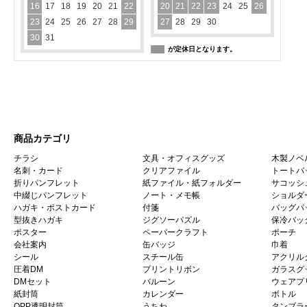
16
17
18
19
20
21
22
20
21
22
23
24
25
26
23
24
25
26
27
28
29
27
28
29
30
30
31
が定休日となります。
商品カテゴリ
チラシ
文具・オフィスグッズ
木製ノベ
名刺・カード
クリアファイル
トートバ
折りパンフレット
紙ファイル・紙フォルダー
サコッシ
中綴じパンフレット
ノート・メモ帳
ショルダ
ハガキ・ポストカード
付箋
バッグパ
型抜きハガキ
ジグソーパズル
保冷バッ
ポスター
ペーパークラフト
ポーチ
会社案内
缶バッジ
巾着
シール
スチール缶
アクリル
圧着DM
プリントリボン
ガラスグ
DMセット
バルーン
ウェアプ
紙封筒
カレンダー
ボトル
OPP透明封筒
うちわ
タンブラ