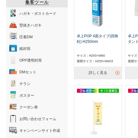
集客ツール
ハガキ・ポストカード
型抜きハガキ
卓上POP 4面タイプ(四角
卓上P
圧着DM
柱) H250mm
タンド
紙封筒
サイズ：H250×W90
サイズ：
OPP透明封筒
展開サイズ：H250×W403
展開サイ
DMセット
詳しく見る
チラシ
ポスター
クーポン券
お問い合わせフォーム
キャンペーンサイト作成