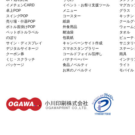
イメチェンCARD
イベント・お祭り支援ツール
マグカッ
卓上POP
メニュー
グラス
スイングPOP
コースター
キッチン
売り場・什器POP
紙袋
クールグ
ボトル首掛けPOP
外食用品
ウォーム
ペットボトルラベル
耐油袋
タオル
のぼり
包装紙
ビューテ
サイン・ディスプレイ
キャンペーンサイト作成
サニタリ
デジタルサイネージ
スマホスタンプラリー
ステーシ
クーポン券
コールドフォイル箔押し
雨具
くじ・スクラッチ
バナナペーパー
インテリ
パッケージ
食品ノベルティ
ライト
お米のノベルティ
モバイル