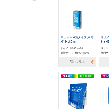
卓上POP 4面タイプ(四角
卓上P
柱) H180mm
柱) H
サイズ：H180×W80
サイズ：
展開サイズ：H180×W363
展開サイ
詳しく見る