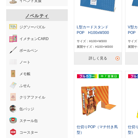
イベント支援
ノベルティ
L型カードスタンド
V型
ジグソーパズル
POP H100xW300
POP 
イメチェンCARD
サイズ：H100×W300
サイズ：
展開サイズ：H100×W300
展開サイ
ボールペン
詳しく見る
ノート
メモ帳
ふせん
クリアファイル
缶バッジ
スチール缶
仕切りPOP（マチ付き馬
仕切
型）
型）
コースター