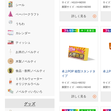
サイズ：H110×W200
サイズ：
シール
展開サイズ：H160×W290
展開サイ
ペーパークラフト
詳しく見る
うちわ
カレンダー
ティッシュ
お米のノベルティ
木製ノベルティ
食品・飲料ノベルティ
卓上POP 箱型スタンドタ
卓上P
イプ
ミネラルウォーター
サイズ：H111×W152
サイズ：
オリジナルラベル
展開サイズ：H301×W240
展開サイ
ノベルティいろいろ
詳しく見る
グッズ