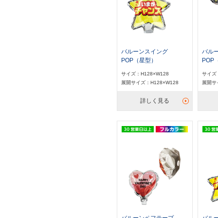
バルーンスイング
バル
POP（星型）
POP
サイズ：H128×W128
サイズ：
展開サイズ：H128×W128
展開サイ
詳しく見る