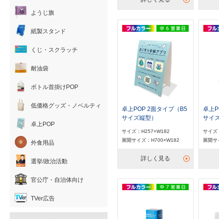
ようじ旗
紙製スタンド
くじ・スクラッチ
耐油袋
ボトル首掛けPOP
低価格グッズ・ノベルティ
卓上POP 2面タイプ（B5
卓上P
サイズ縦型）
サイ
卓上POP
サイズ：H257×W182
サイズ：
展開サイズ：H700×W182
展開サイ
外食用品
詳しく見る
選挙/政治活動
官公庁・自治体向け
TVer広告