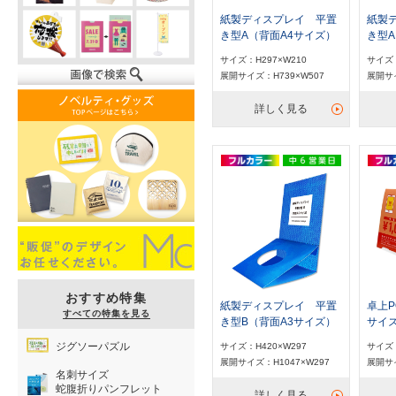
紙製ディスプレイ 平置
紙製
き型A（背面A4サイズ）
き型A
サイズ：H297×W210
サイズ：
展開サイズ：H739×W507
展開サイ
詳しく見る
おすすめ特集
紙製ディスプレイ 平置
卓上P
すべての特集を見る
き型B（背面A3サイズ）
サイ
ジグソーパズル
サイズ：H420×W297
サイズ：
展開サイズ：H1047×W297
展開サイ
名刺サイズ
蛇腹折りパンフレット
詳しく見る