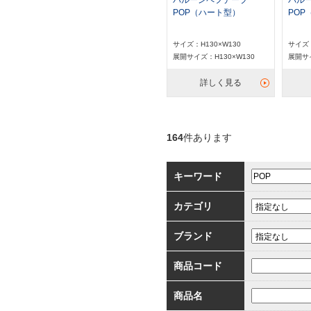
バルーンペフテープ
バル
POP（ハート型）
POP
サイズ：H130×W130
サイズ：
展開サイズ：H130×W130
展開サイ
詳しく見る
164
件あります
キーワード
カテゴリ
ブランド
商品コード
商品名