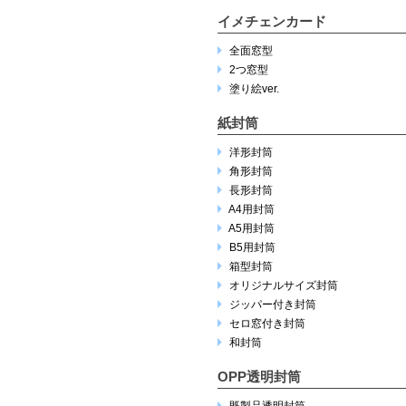
イメチェンカード
全面窓型
2つ窓型
塗り絵ver.
紙封筒
洋形封筒
角形封筒
長形封筒
A4用封筒
A5用封筒
B5用封筒
箱型封筒
オリジナルサイズ封筒
ジッパー付き封筒
セロ窓付き封筒
和封筒
OPP透明封筒
既製品透明封筒