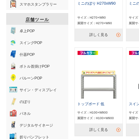
ミニのぼり H270xW90
ミニの
スマホスタンプラリー
サイズ：H270×W90
サイズ：
店舗ツール
展開サイズ：H270×W90
展開サイ
卓上POP
詳しく見る
スイングPOP
什器POP
ボトル首掛けPOP
バルーンPOP
サイン・ディスプレイ
のぼり
トップボード 低
スイン
サイズ：H100×W900
サイズ：
パネル
展開サイズ：H100×W900
展開サイ
デジタルサイネージ
詳しく見る
折りパンフレット