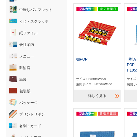
中綴じパンフレット
くじ・スクラッチ
紙ファイル
会社案内
メニュー
棚POP
T型
POP
耐油袋
H105
サイズ：H350×W300
サイズ：
紙袋
展開サイズ：H350×W300
展開サイ
包装紙
詳しく見る
パッケージ
プリントリボン
名刺・カード