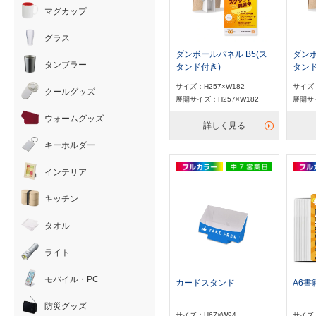
マグカップ
グラス
ダンボールパネル B5(ス
ダンボ
タンブラー
タンド付き)
タンド
サイズ：H257×W182
サイズ：
クールグッズ
展開サイズ：H257×W182
展開サイ
ウォームグッズ
詳しく見る
キーホルダー
インテリア
キッチン
タオル
ライト
モバイル・PC
カードスタンド
A6書
防災グッズ
サイズ：H67×W94
サイズ：