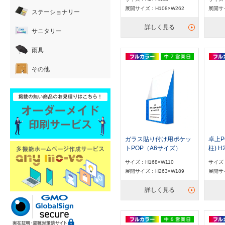
展開サイズ：H108×W262
展開サイ
ステーショナリー
詳しく見る
サニタリー
雨具
その他
ガラス貼り付け用ポケッ
卓上P
トPOP（A6サイズ）
柱) H
サイズ：H168×W110
サイズ：
展開サイズ：H263×W189
展開サイ
詳しく見る